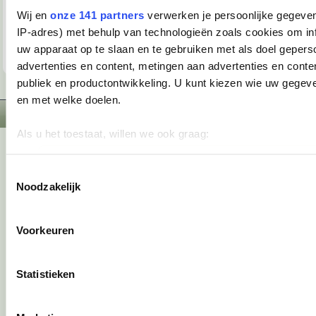
Wij en
onze 141 partners
verwerken je persoonlijke gegeven
Berichten lezen en plaatsen
IP-adres) met behulp van technologieën zoals cookies om in
uw apparaat op te slaan en te gebruiken met als doel gepers
advertenties en content, metingen aan advertenties en content
publiek en productontwikkeling. U kunt kiezen wie uw gegev
© 2019 Scholieren.com - Alle rechten voorbehouden
en met welke doelen.
Normale versie
Uitloggen
Als u het toestaat, willen we ook graag:
Informatie verzamelen over uw geografische locatie, die 
meter nauwkeurig kan zijn
Toestemmingsselectie
Noodzakelijk
Uw apparaat identificeren door het actief te scannen op 
eigenschappen (fingerprinting)
Lees meer over hoe uw persoonlijke gegevens worden verwer
Voorkeuren
uw voorkeuren in het
detailgedeelte
in. U kunt uw toestemm
moment wijzigen of intrekken in de Cookieverklaring.
Statistieken
We gebruiken cookies om content en advertenties te persona
functies voor social media te bieden en om ons websiteverke