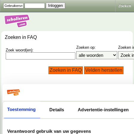
Zoeken
Zoeken in FAQ
Zoeken op:
Zoeken i
Zoek woord(en):
Forum FAQ
Hier vind je informatie over hoe het forum werkt. Gebruik
onderstaande links of het zoekveld hierboven om
antwoord te vinden op je vragen.
Toestemming
Details
Advertentie-instellingen
Algemeen gebruik forum
Verantwoord gebruik van uw gegevens
Gebruikersprofiel