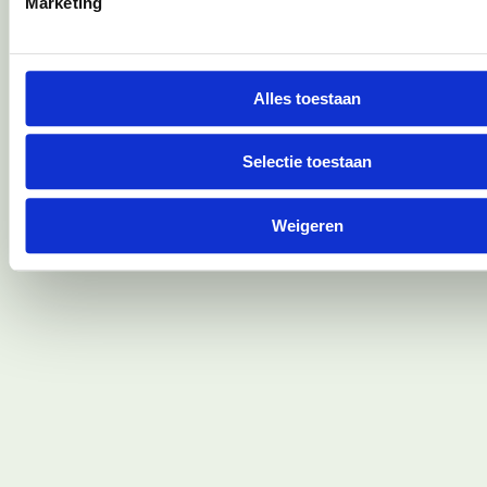
Marketing
analyseren. Ook delen we informatie over jouw gebruik van 
onze partners voor social media, adverteren en analyse. De
kunnen deze gegevens combineren met andere informatie die
hebt verstrekt of die ze hebben verzameld op basis van jouw
Alles toestaan
hun services.
Selectie toestaan
We werken samen met
67 derden
die uw gegevens kunnen 
verwerken.
Weigeren