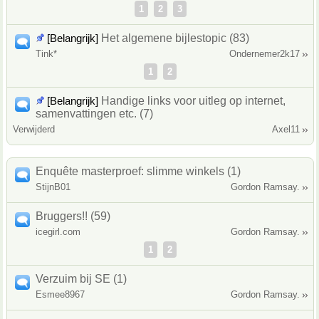
1
2
3
[Belangrijk]
Het algemene bijlestopic (83)
Tink*
Ondernemer2k17
1
2
[Belangrijk]
Handige links voor uitleg op internet,
samenvattingen etc. (7)
Verwijderd
Axel11
Enquête masterproef: slimme winkels (1)
StijnB01
Gordon Ramsay.
Bruggers!! (59)
icegirl.com
Gordon Ramsay.
1
2
Verzuim bij SE (1)
Esmee8967
Gordon Ramsay.