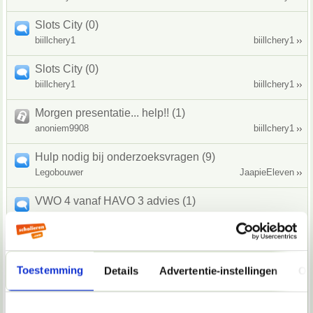
Slots City (0)
biillchery1
biillchery1
Slots City (0)
biillchery1
biillchery1
Morgen presentatie... help!! (1)
anoniem9908
biillchery1
Hulp nodig bij onderzoeksvragen (9)
Legobouwer
JaapieEleven
VWO 4 vanaf HAVO 3 advies (1)
JFrost0442
JFrost0442
wat moet ik doen (2)
elias123
Haller
Toestemming
Details
Advertentie-instellingen
Ov
Schoolkamp (1)
Kelly078
Marijn-S