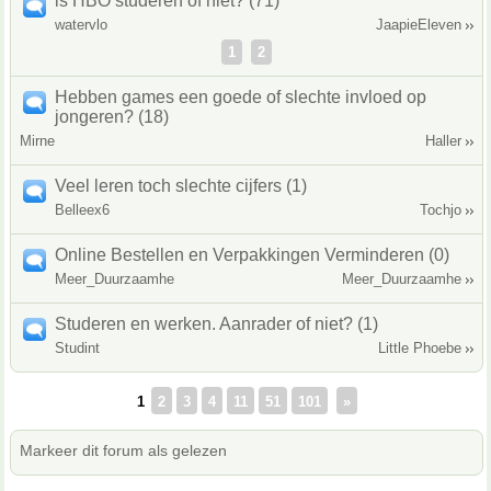
is HBO studeren of niet? (71)
watervlo
JaapieEleven
1
2
Hebben games een goede of slechte invloed op
jongeren? (18)
Mirne
Haller
Veel leren toch slechte cijfers (1)
Belleex6
Tochjo
Online Bestellen en Verpakkingen Verminderen (0)
Meer_Duurzaamhe
Meer_Duurzaamhe
Studeren en werken. Aanrader of niet? (1)
Studint
Little Phoebe
1
2
3
4
11
51
101
»
Markeer dit forum als gelezen