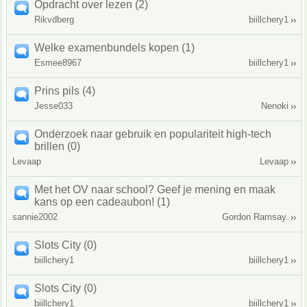
Opdracht over lezen (2)
Rikvdberg
biillchery1
Welke examenbundels kopen (1)
Esmee8967
biillchery1
Prins pils (4)
Jesse033
Nenoki
Onderzoek naar gebruik en populariteit high-tech
brillen (0)
Levaap
Levaap
Met het OV naar school? Geef je mening en maak
kans op een cadeaubon! (1)
sannie2002
Gordon Ramsay.
Slots City (0)
biillchery1
biillchery1
Slots City (0)
biillchery1
biillchery1