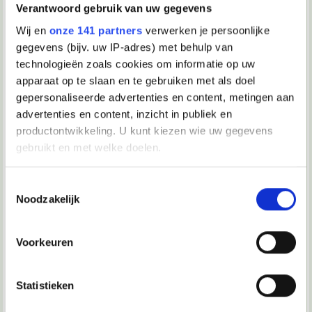
Verantwoord gebruik van uw gegevens
Ingenomen spullen (0)
Wij en
onze 141 partners
verwerken je persoonlijke
Patatjemett
Patatjemett
gegevens (bijv. uw IP-adres) met behulp van
technologieën zoals cookies om informatie op uw
Langste zin die ik ooitheb gezien! (16)
anjali
Haller
apparaat op te slaan en te gebruiken met als doel
gepersonaliseerde advertenties en content, metingen aan
negatief advies wiskunde (2)
advertenties en content, inzicht in publiek en
silg8
kaasboertje
productontwikkeling. U kunt kiezen wie uw gegevens
gebruikt en met welke doelen.
pak je leraar terug!! (46)
arjonnetjuh
Lucas Ista
Als u het toestaat, willen we ook graag:
Toestemmingsselectie
Profiel keuze (1)
Noodzakelijk
Informatie verzamelen over uw geografische locatie, die
Kipduif
JaapieEleven
tot een paar meter nauwkeurig kan zijn
Uw apparaat identificeren door het actief te scannen op
GEEN VRIENDEN (3)
Voorkeuren
specifieke eigenschappen (fingerprinting)
ANONIEM^&%q6472
Khadija333
Lees meer over hoe uw persoonlijke gegevens worden
Brutale mensen (6)
Statistieken
verwerkt en stel uw voorkeuren in het
detailgedeelte
in.
ANONIEM^&%q6472
JaapieEleven
U kunt uw toestemming op elk moment wijzigen of