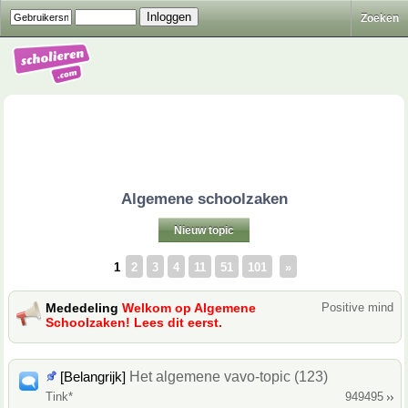
Zoeken
Algemene schoolzaken
Nieuw topic
1
2
3
4
11
51
101
»
Mededeling
Welkom op Algemene
Positive mind
Schoolzaken! Lees dit eerst.
[Belangrijk]
Het algemene vavo-topic (123)
Tink*
949495