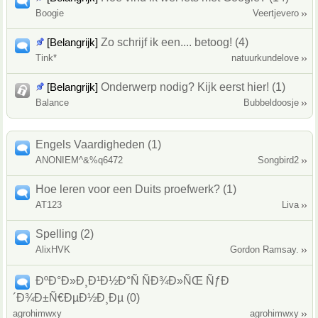
Boogie
Veertjevero
[Belangrijk]
Zo schrijf ik een.... betoog! (4)
Tink*
natuurkundelove
[Belangrijk]
Onderwerp nodig? Kijk eerst hier! (1)
Balance
Bubbeldoosje
Engels Vaardigheden (1)
ANONIEM^&%q6472
Songbird2
Hoe leren voor een Duits proefwerk? (1)
AT123
Liva
Spelling (2)
AlixHVK
Gordon Ramsay.
ÐºÐ°Ð»Ð¸Ð¹Ð½Ð°Ñ ÑÐ¾Ð»ÑŒ ÑƒÐ
´Ð¾Ð±Ñ€ÐµÐ½Ð¸Ðµ (0)
agrohimwxy
agrohimwxy