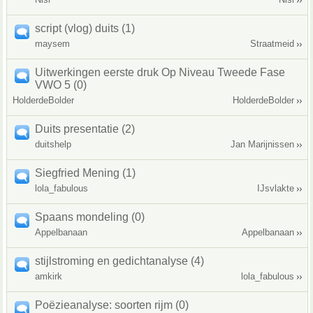
script (vlog) duits (1)
maysem
Straatmeid
Uitwerkingen eerste druk Op Niveau Tweede Fase
VWO 5 (0)
HolderdeBolder
HolderdeBolder
Duits presentatie (2)
duitshelp
Jan Marijnissen
Siegfried Mening (1)
lola_fabulous
IJsvlakte
Spaans mondeling (0)
Appelbanaan
Appelbanaan
stijlstroming en gedichtanalyse (4)
amkirk
lola_fabulous
Poëzieanalyse: soorten rijm (0)