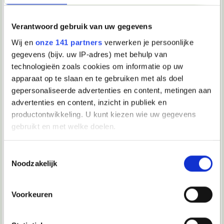
200 woorden (2)
Petertje1995
Petertje1995
Verantwoord gebruik van uw gegevens
Wij en
onze 141 partners
verwerken je persoonlijke
Een 3 voor mijn taaltoets Nederlands? (7)
gegevens (bijv. uw IP-adres) met behulp van
Arwind
kaasboertje
technologieën zoals cookies om informatie op uw
Hoeveel boeken MOET ik nu lezen?? (22)
apparaat op te slaan en te gebruiken met als doel
Vraag
WolterB
gepersonaliseerde advertenties en content, metingen aan
advertenties en content, inzicht in publiek en
Mondeling Literatuur (112)
productontwikkeling. U kunt kiezen wie uw gegevens
HmmIk
Gordon Ramsay.
gebruikt en met welke doelen.
1
2
3
Als u het toestaat, willen we ook graag:
[nederlands] Passieve- en actieve formulering (1)
Toestemmingsselectie
Noodzakelijk
Informatie verzamelen over uw geografische locatie, die
JKB
Khadija333
tot een paar meter nauwkeurig kan zijn
nazicht aub (0)
Uw apparaat identificeren door het actief te scannen op
Voorkeuren
helper772
helper772
specifieke eigenschappen (fingerprinting)
Lees meer over hoe uw persoonlijke gegevens worden
Vraag over onder/nevenschikkende argumenten (0)