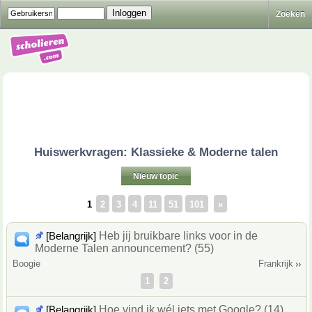
Zoeken
Huiswerkvragen: Klassieke & Moderne talen
Nieuw topic
1
2
3
4
11
51
101
»
[Belangrijk]
Heb jij bruikbare links voor in de
Moderne Talen announcement? (55)
Boogie
Frankrijk
1
2
[Belangrijk]
Hoe vind ik wél iets met Google? (14)