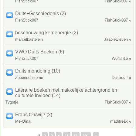
FishStick007
FishStick007
Duits+Geschiedenis (2)
FishStick007
FishStick007
beschouwing kernenergie (2)
marcelkastelein
JaapieEleven
VWO Duits Boeken (6)
FishStick007
Wollah16
Duits mondeling (10)
Zeeeeer.helpme
Destruct!
Literaire boeken met makkelijke achtergrond en
culturele invloed (14)
Tygotje
FishStick007
Frans On/wij? (2)
Me-Oma
mathfreak