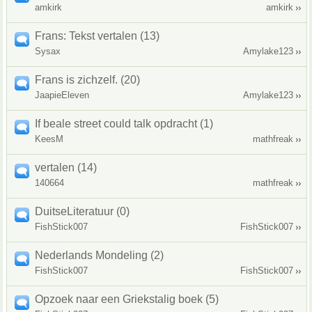
amkirk
amkirk
Frans: Tekst vertalen (13)
Sysax
Amylake123
Frans is zichzelf. (20)
JaapieEleven
Amylake123
If beale street could talk opdracht (1)
KeesM
mathfreak
vertalen (14)
140664
mathfreak
DuitseLiteratuur (0)
FishStick007
FishStick007
Nederlands Mondeling (2)
FishStick007
FishStick007
Opzoek naar een Griekstalig boek (5)