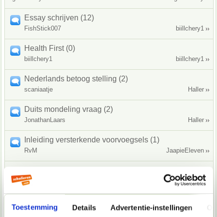
Essay schrijven (12)
FishStick007
biillchery1
Health First (0)
biillchery1
biillchery1
Nederlands betoog stelling (2)
scaniaatje
Haller
Duits mondeling vraag (2)
JonathanLaars
Haller
Inleiding versterkende voorvoegsels (1)
RvM
JaapieEleven
duitse brief (10)
jordi22071995
kaasboertje
Moeite met moderne & klassieke talen? (2)
Toestemming
Details
Advertentie-instellingen
Ov
TimoOfcorz
JaapieEleven