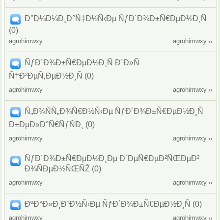
Ð°Ð¼Ð¼Ð¸Ð°Ñ‡Ð½Ñ‹Ðµ ÑƒÐ´Ð¾Ð±Ñ€ÐµÐ½Ð¸Ñ
(0)
agrohimwxy
agrohimwxy
ÑƒÐ´Ð¾Ð±Ñ€ÐµÐ½Ð¸Ñ Ð´Ð»Ñ
Ñ†Ð²ÐµÑ‚ÐµÐ½Ð¸Ñ (0)
agrohimwxy
agrohimwxy
Ñ„Ð¾ÑÑ„Ð¾Ñ€Ð½Ñ‹Ðµ ÑƒÐ´Ð¾Ð±Ñ€ÐµÐ½Ð¸Ñ
Ð±ÐµÐ»Ð°Ñ€ÑƒÑÐ¸ (0)
agrohimwxy
agrohimwxy
ÑƒÐ´Ð¾Ð±Ñ€ÐµÐ½Ð¸Ðµ Ð´ÐµÑ€ÐµÐ²ÑŒÐµÐ²
Ð¾ÑÐµÐ½ÑŒÑŽ (0)
agrohimwxy
agrohimwxy
ÐºÐ°Ð»Ð¸Ð¹Ð½Ñ‹Ðµ ÑƒÐ´Ð¾Ð±Ñ€ÐµÐ½Ð¸Ñ (0)
agrohimwxy
agrohimwxy