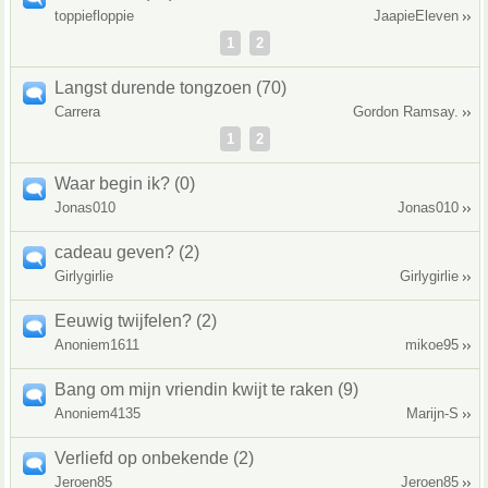
toppiefloppie
JaapieEleven
1
2
Langst durende tongzoen (70)
Carrera
Gordon Ramsay.
1
2
Waar begin ik? (0)
Jonas010
Jonas010
cadeau geven? (2)
Girlygirlie
Girlygirlie
Eeuwig twijfelen? (2)
Anoniem1611
mikoe95
Bang om mijn vriendin kwijt te raken (9)
Anoniem4135
Marijn-S
Verliefd op onbekende (2)
Jeroen85
Jeroen85