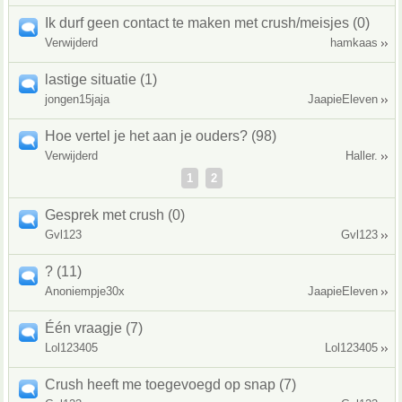
Ik durf geen contact te maken met crush/meisjes (0)
Verwijderd
hamkaas
lastige situatie (1)
jongen15jaja
JaapieEleven
Hoe vertel je het aan je ouders? (98)
Verwijderd
Haller.
1
2
Gesprek met crush (0)
Gvl123
Gvl123
? (11)
Anoniempje30x
JaapieEleven
Één vraagje (7)
Lol123405
Lol123405
Crush heeft me toegevoegd op snap (7)