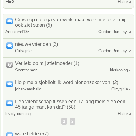
Elin3
Haller
Crush op collega van werk, maar weet niet of zij mij
ook ziet staan (5)
Anoniem4135
Gordon Ramsay.
nieuwe vrienden (3)
Girlygirlie
Gordon Ramsay.
Verliefd op mij stiefmoeder (1)
Sventheman
bierkoning
Help me alsjeblieft, ik word hier onzeker van. (2)
johankaashallo
Girlygirlie
Een vriendschap tussen een 17 jarig meisje en een
45 jarige man, kan dat? (58)
lovely dancing
Haller
1
2
ware liefde (57)