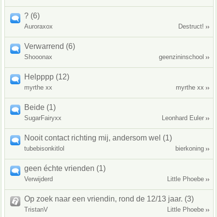
? (6)
Auroraxox
Destruct!
Verwarrend (6)
Shooonax
geenzininschool
Helpppp (12)
myrthe xx
myrthe xx
Beide (1)
SugarFairyxx
Leonhard Euler
Nooit contact richting mij, andersom wel (1)
tubebisonkitlol
bierkoning
geen échte vrienden (1)
Verwijderd
Little Phoebe
Op zoek naar een vriendin, rond de 12/13 jaar. (3)
TristanV
Little Phoebe