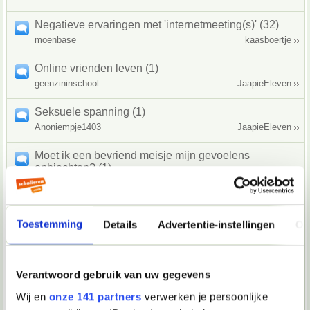
Negatieve ervaringen met 'internetmeeting(s)' (32)
moenbase
kaasboertje
Online vrienden leven (1)
geenzininschool
JaapieEleven
Seksuele spanning (1)
Anoniempje1403
JaapieEleven
Moet ik een bevriend meisje mijn gevoelens
opbiechten? (1)
Wanhopige jonge
JaapieEleven
Het is uit met mijn vriendin (3)
Toestemming
Details
Advertentie-instellingen
Ov
Anoniem4135
Haller
Date brengt me in de war (3)
Disneyprincess
Inhaarhanden
Verantwoord gebruik van uw gegevens
Wij en
onze 141 partners
verwerken je persoonlijke
Op iemand verliefd (2)