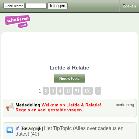
Zoeken
Liefde & Relatie
Nieuw topic
1
2
3
4
11
51
101
»
Mededeling
Welkom op Liefde & Relatie!
bierkoning
Regels en veel gestelde vragen.
[Belangrijk]
Het TipTopic (Alles over cadeaus en
dates) (40)