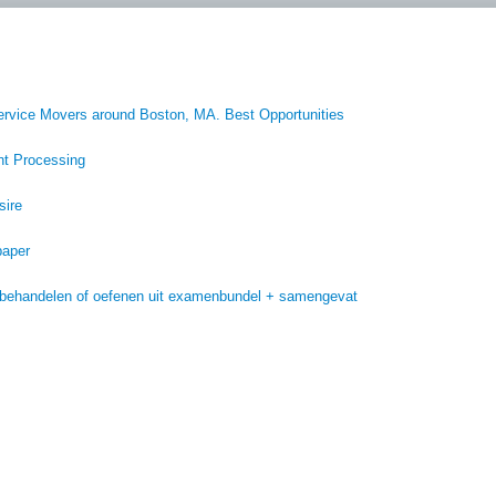
ervice Movers around Boston, MA. Best Opportunities
t Processing
sire
paper
f behandelen of oefenen uit examenbundel + samengevat