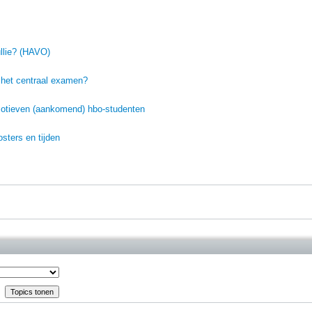
llie? (HAVO)
r het centraal examen?
motieven (aankomend) hbo-studenten
sters en tijden