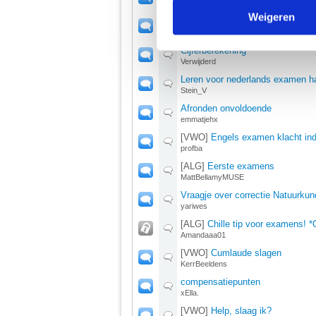
Ruben_Djr
media, adverteren en analys
Weigeren
[VMBO]
examens maar niemand 
verstrekt of die ze hebben v
tess333
Cijferberekening
Verwijderd
We werken samen met
67 d
Leren voor nederlands examen h
Stein_V
Afronden onvoldoende
emmatjehx
[VWO]
Engels examen klacht in
profba
[ALG]
Eerste examens
MattBellamyMUSE
Vraagje over correctie Natuurk
yariwes
[ALG]
Chille tip voor examens! *
Amandaaa01
[VWO]
Cumlaude slagen
KerrBeeldens
compensatiepunten
xElla.
[VWO]
Help, slaag ik?