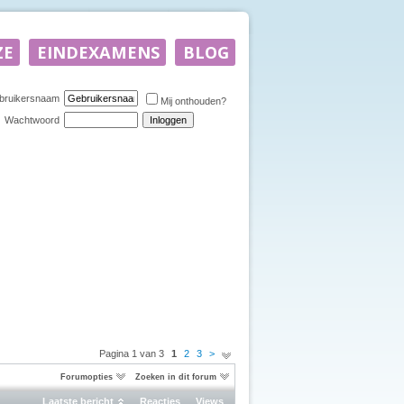
bruikersnaam
Mij onthouden?
Wachtwoord
Pagina 1 van 3
1
2
3
>
Forumopties
Zoeken in dit forum
Laatste bericht
Reacties
Views