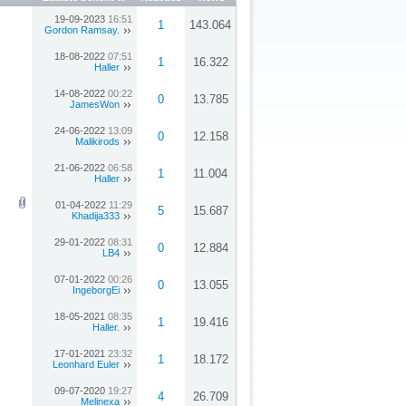
19-09-2023
16:51
1
143.064
Gordon Ramsay.
18-08-2022
07:51
1
16.322
Haller
14-08-2022
00:22
0
13.785
JamesWon
24-06-2022
13:09
0
12.158
Malikirods
21-06-2022
06:58
1
11.004
Haller
01-04-2022
11:29
5
15.687
Khadija333
29-01-2022
08:31
0
12.884
LB4
07-01-2022
00:26
0
13.055
IngeborgEi
18-05-2021
08:35
1
19.416
Haller.
17-01-2021
23:32
1
18.172
Leonhard Euler
09-07-2020
19:27
4
26.709
Melinexa