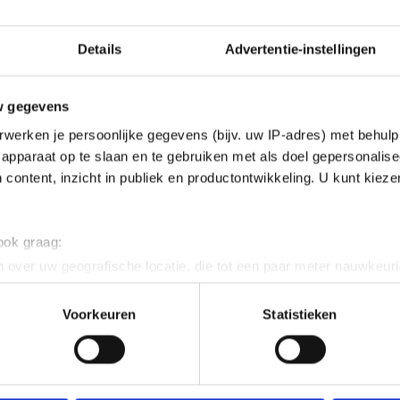
Details
Advertentie-instellingen
w gegevens
werken je persoonlijke gegevens (bijv. uw IP-adres) met behulp
llie gehaald voor de CE's?
apparaat op te slaan en te gebruiken met als doel gepersonalise
 content, inzicht in publiek en productontwikkeling. U kunt kiez
 ook graag:
 over uw geografische locatie, die tot een paar meter nauwkeuri
e te gaan halen voor 't examens?
eren door het actief te scannen op specifieke eigenschappen (fing
onlijke gegevens worden verwerkt en stel uw voorkeuren in he
Voorkeuren
Statistieken
jzigen of intrekken in de Cookieverklaring.
ent en advertenties te personaliseren, om functies voor social
. Ook delen we informatie over jouw gebruik van onze site met 