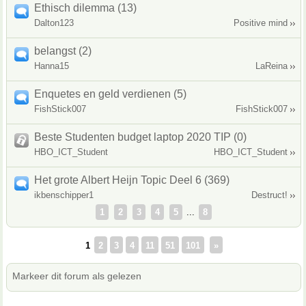
Ethisch dilemma (13)
Dalton123
Positive mind
belangst (2)
Hanna15
LaReina
Enquetes en geld verdienen (5)
FishStick007
FishStick007
Beste Studenten budget laptop 2020 TIP (0)
HBO_ICT_Student
HBO_ICT_Student
Het grote Albert Heijn Topic Deel 6 (369)
ikbenschipper1
Destruct!
1
2
3
4
5
...
8
1
2
3
4
11
51
101
»
Markeer dit forum als gelezen