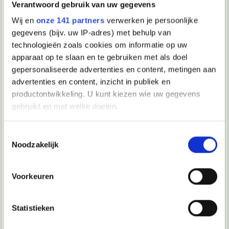
Verantwoord gebruik van uw gegevens
Mijn verhaal... Ik wil terug naar school (1)
Lieveke99
Little Phoebe
Wij en
onze 141 partners
verwerken je persoonlijke
gegevens (bijv. uw IP-adres) met behulp van
Bijbaan die bij me past (4)
technologieën zoals cookies om informatie op uw
Verwijderd
Daantje_0705
apparaat op te slaan en te gebruiken met als doel
gepersonaliseerde advertenties en content, metingen aan
Leuke opdracht! (2)
advertenties en content, inzicht in publiek en
Eline_1998
Eline_1998
productontwikkeling. U kunt kiezen wie uw gegevens
Hoe lang ben jij al uitzendkracht? (2)
gebruikt en met welke doelen.
FNVuitzenden
JaapieEleven
Als u het toestaat, willen we ook graag:
Toestemmingsselectie
Brokers vergelijken (1)
Noodzakelijk
Informatie verzamelen over uw geografische locatie, die
beleggen
Little Phoebe
tot een paar meter nauwkeurig kan zijn
Hoeveel geld hebben andere 15 jarige? (9)
Uw apparaat identificeren door het actief te scannen op
Voorkeuren
Ja6327
anoniem1233
specifieke eigenschappen (fingerprinting)
Lees meer over hoe uw persoonlijke gegevens worden
Loon vakkenvuller? (12)
Statistieken
verwerkt en stel uw voorkeuren in het
detailgedeelte
in.
alban2004
miquelangelo
U kunt uw toestemming op elk moment wijzigen of