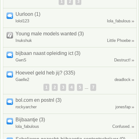
1
2
3
Uurloon (1)
lolol123
lola_fabulous
Young male models wanted (3)
Inukshuk
Little Phoebe
bijbaan naast opleiding ict (3)
GwnS
Destruct!
Hoeveel geld heb jij? (335)
Gaelle2
deadlock
1
2
3
4
5
...
7
bol.com en postnl (3)
rockyarcher
jonesfap
Bijbaantje (3)
lola_fabulous
Confused.