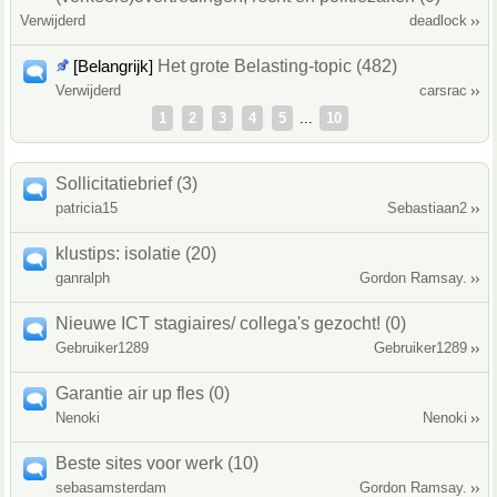
Verwijderd
deadlock
[Belangrijk]
Het grote Belasting-topic (482)
Verwijderd
carsrac
1
2
3
4
5
...
10
Sollicitatiebrief (3)
patricia15
Sebastiaan2
klustips: isolatie (20)
ganralph
Gordon Ramsay.
Nieuwe ICT stagiaires/ collega's gezocht! (0)
Gebruiker1289
Gebruiker1289
Garantie air up fles (0)
Nenoki
Nenoki
Beste sites voor werk (10)
sebasamsterdam
Gordon Ramsay.