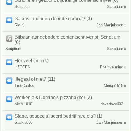
Scholieren gezocht: bijbaantje contentschrijver (0)
Scriptium
Scriptium
Salaris inhouden door de corona? (3)
Ria.K
Jan Marijnissen
Bijbaan aangeboden: contentschrijver bij Scriptium
(0)
Scriptium
Scriptium
Hoeveel colli (4)
HZODEN
Positive mind
Illegaal of niet? (11)
TresCoolxx
Meisje1515
Werken als Domino's pizzabakker (2)
Melb.1010
davedave333
Stage, gespecialiseerd bedrijf rare eis? (1)
Saskia030
Jan Marijnissen