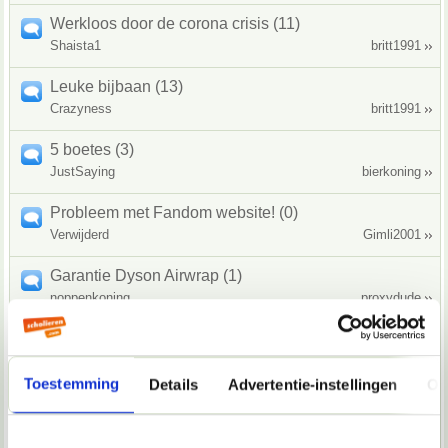
Werkloos door de corona crisis (11)
Shaista1
britt1991
Leuke bijbaan (13)
Crazyness
britt1991
5 boetes (3)
JustSaying
bierkoning
Probleem met Fandom website! (0)
Verwijderd
Gimli2001
Garantie Dyson Airwrap (1)
noppenkoning
proxydude
Terugvordering studie kosten (1)
Izaahization
Mink Kok
Toestemming
Details
Advertentie-instellingen
Ov
Help sollicitatie (2)
Sunshineexx
Haller