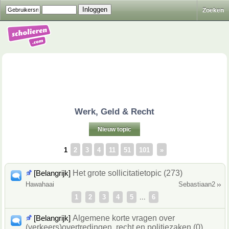
Zoeken
Werk, Geld & Recht
Nieuw topic
1
2
3
4
11
51
101
»
[Belangrijk]
Het grote sollicitatietopic (273)
Hawahaai
Sebastiaan2
1
2
3
4
5
...
6
[Belangrijk]
Algemene korte vragen over
(verkeers)overtredingen, recht en politiezaken (0)