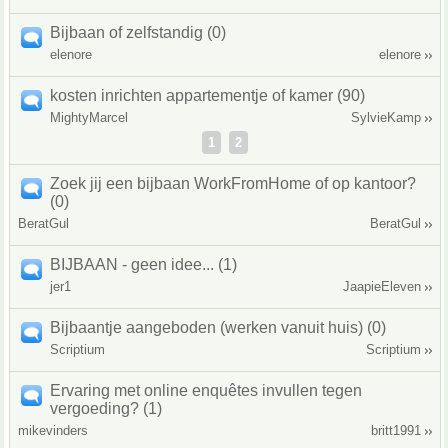
Bijbaan of zelfstandig (0)
elenore
elenore
kosten inrichten appartementje of kamer (90)
MightyMarcel
SylvieKamp
1
2
Zoek jij een bijbaan WorkFromHome of op kantoor?
(0)
BeratGul
BeratGul
BIJBAAN - geen idee... (1)
jer1
JaapieEleven
Bijbaantje aangeboden (werken vanuit huis) (0)
Scriptium
Scriptium
Ervaring met online enquêtes invullen tegen
vergoeding? (1)
mikevinders
britt1991