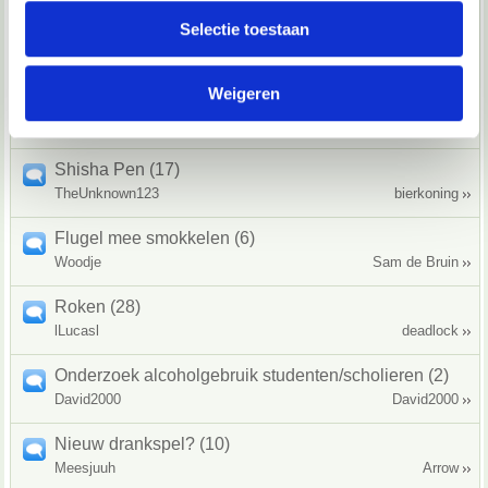
partners voor social media, adverteren en analyse. Deze
Selectie toestaan
Jointje roken? (2)
partners kunnen deze gegevens combineren met andere
Mischa W
Little Phoebe
informatie die je aan ze hebt verstrekt of die ze hebben
Weigeren
verzameld op basis van jouw gebruik van hun services.
geil van drank (3)
Thyani
Destruct!
We werken samen met
67 derden
die uw gegevens
Shisha Pen (17)
kunnen ontvangen en verwerken.
TheUnknown123
bierkoning
Flugel mee smokkelen (6)
Woodje
Sam de Bruin
Roken (28)
lLucasl
deadlock
Onderzoek alcoholgebruik studenten/scholieren (2)
David2000
David2000
Nieuw drankspel? (10)
Meesjuuh
Arrow