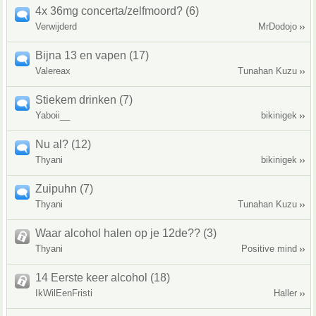
4x 36mg concerta/zelfmoord? (6)
Verwijderd
MrDodojo
Bijna 13 en vapen (17)
Valereax
Tunahan Kuzu
Stiekem drinken (7)
Yaboii__
bikinigek
Nu al? (12)
Thyani
bikinigek
Zuipuhn (7)
Thyani
Tunahan Kuzu
Waar alcohol halen op je 12de?? (3)
Thyani
Positive mind
14 Eerste keer alcohol (18)
IkWilEenFristi
Haller