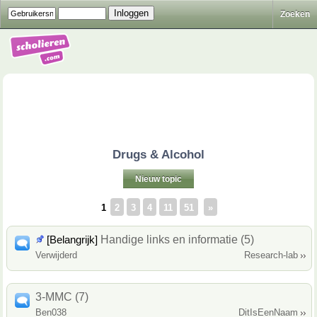
Zoeken
Drugs & Alcohol
Nieuw topic
1
2
3
4
11
51
»
[Belangrijk]
Handige links en informatie (5)
Verwijderd
Research-lab
3-MMC (7)
Ben038
DitIsEenNaam