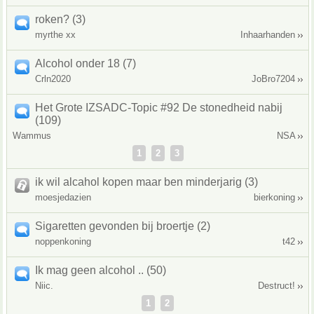
roken? (3)
myrthe xx
Inhaarhanden
Alcohol onder 18 (7)
Crln2020
JoBro7204
Het Grote IZSADC-Topic #92 De stonedheid nabij
(109)
Wammus
NSA
1
2
3
ik wil alcahol kopen maar ben minderjarig (3)
moesjedazien
bierkoning
Sigaretten gevonden bij broertje (2)
noppenkoning
t42
Ik mag geen alcohol .. (50)
Niic.
Destruct!
1
2