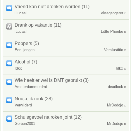
Vriend kan niet dronken worden (11)
lLucasl
ektegangster
Drank op vakantie (11)
lLucasl
Little Phoebe
Poppers (5)
Een_jongen
VeraIustitia
Alcohol (7)
Idkx
Idkx
Wie heeft er wel is DMT gebruikt (3)
Amsterdammerdmt
deadlock
Nouja, ik rook (28)
Verwijderd
MrDodojo
Schulsgevoel na roken joint (12)
Gerben2001
MrDodojo