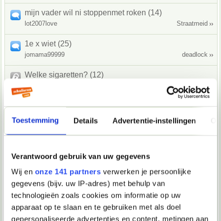
mijn vader wil ni stoppenmet roken (14)
lot2007love
Straatmeid
1e x wiet (25)
jomama99999
deadlock
Welke sigaretten? (12)
Allesisbezet
Anot
Buikpijn na het drinken (2)
Annoniem7
Confused.
Toestemming
Details
Advertentie-instellingen
Ov
Wiet mee op bus? (5)
Peter12375
Clownnn
Verantwoord gebruik van uw gegevens
K ben mijn vloei kwijt (3)
Wij en
onze 141 partners
verwerken je persoonlijke
Anoniem90173
piggyboost
gegevens (bijv. uw IP-adres) met behulp van
technologieën zoals cookies om informatie op uw
Eerste keer spacebrownie 4 personen (2)
apparaat op te slaan en te gebruiken met als doel
Thijs0001
Klok
gepersonaliseerde advertenties en content, metingen aan