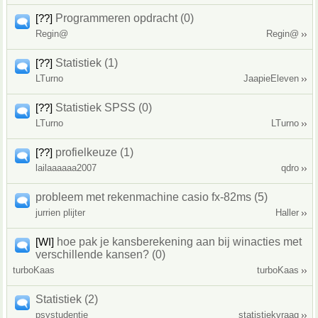
[??]
Programmeren opdracht (0)
Regin@
Regin@
[??]
Statistiek (1)
LTurno
JaapieEleven
[??]
Statistiek SPSS (0)
LTurno
LTurno
[??]
profielkeuze (1)
lailaaaaaa2007
qdro
probleem met rekenmachine casio fx-82ms (5)
jurrien plijter
Haller
[WI]
hoe pak je kansberekening aan bij winacties met
verschillende kansen? (0)
turboKaas
turboKaas
Statistiek (2)
psystudentje
statistiekvraag