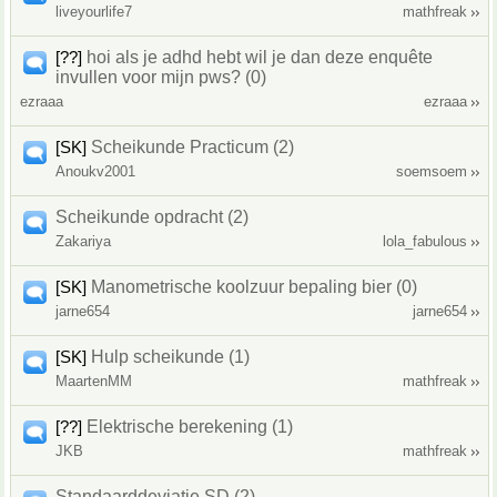
liveyourlife7
mathfreak
[??]
hoi als je adhd hebt wil je dan deze enquête
invullen voor mijn pws? (0)
ezraaa
ezraaa
[SK]
Scheikunde Practicum (2)
Anoukv2001
soemsoem
Scheikunde opdracht (2)
Zakariya
lola_fabulous
[SK]
Manometrische koolzuur bepaling bier (0)
jarne654
jarne654
[SK]
Hulp scheikunde (1)
MaartenMM
mathfreak
[??]
Elektrische berekening (1)
JKB
mathfreak
Standaarddeviatie SD (2)