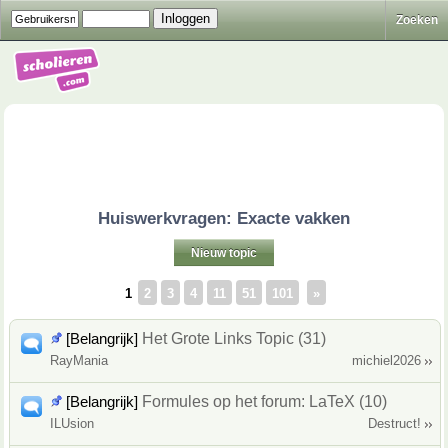
Zoeken
Huiswerkvragen: Exacte vakken
Nieuw topic
1
2
3
4
11
51
101
»
[Belangrijk]
Het Grote Links Topic (31)
RayMania
michiel2026
[Belangrijk]
Formules op het forum: LaTeX (10)
ILUsion
Destruct!