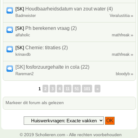
[SK]
Houdbaarheidsdatum van zout water (4)
Badmeister
VeraIustitia
[SK]
Ph berekenen vraag (2)
alfaholic
mathfreak
[SK]
Chemie: titraties (2)
krinavdb
mathfreak
[SK] fosforzuurgehalte in cola (22)
Rareman2
bloodyb
1
2
3
4
11
51
101
»
Markeer dit forum als gelezen
© 2019 Scholieren.com - Alle rechten voorbehouden