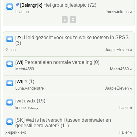
[Belangrijk]
Het grote bijlestopic (72)
ILUsion
franswinkens
1
2
[??]
Held gezocht voor keuze welke toetsen in SPSS
(3)
Giling
JaapieEleven
[WI]
Percentielen normale verdeling (0)
Meert4589
Meert4589
[WI]
e (1)
Luna.vanderstre
JaapieEleven
[wi] dy/dx (15)
linnepinkraay
Haller
[SK] Wat is het verschil tussen demiwater en
gedestilleerd water? (11)
x-spekkie-x
Haller