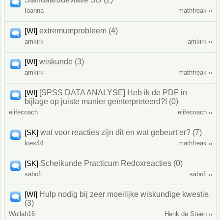
Ioanna
mathfreak
[WI]
extremumprobleem (4)
amkirk
amkirk
[WI]
wiskunde (3)
amkirk
mathfreak
[WI]
[SPSS DATA ANALYSE] Heb ik de PDF in
bijlage op juiste manier geïnterpreteerd?! (0)
elifecoach
elifecoach
[SK]
wat voor reacties zijn dit en wat gebeurt er? (7)
loes44
mathfreak
[SK]
Scheikunde Practicum Redoxreacties (0)
sabofi
sabofi
[WI]
Hulp nodig bij zeer moeilijke wiskundige kwestie.
(3)
Wollah16
Henk de Steen