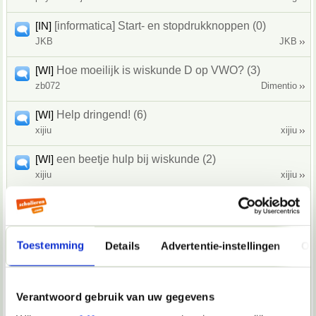
[IN]
[informatica] Start- en stopdrukknoppen (0)
JKB
JKB
[WI]
Hoe moeilijk is wiskunde D op VWO? (3)
zb072
Dimentio
[WI]
Help dringend! (6)
xijiu
xijiu
[WI]
een beetje hulp bij wiskunde (2)
xijiu
xijiu
[Poll] [WI]
Vraag rekenkundige rijen (9)
04Jules
Tochjo
Toestemming
Details
Advertentie-instellingen
Ov
[WI]
Vraag over wiskunde (2)
04Jules
04Jules
[WI]
oplossing som met letters (1)
Verantwoord gebruik van uw gegevens
Jeremy.93
Tochjo