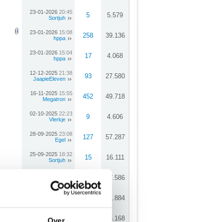
23-01-2026
20:45
5
5.579
Sortjuh
23-01-2026
15:08
258
39.136
hppa
23-01-2026
15:04
17
4.068
hppa
12-12-2025
21:38
93
27.580
JaapieEleven
16-11-2025
15:55
452
49.718
Megatron
02-10-2025
22:23
9
4.606
Vlerkje
28-09-2025
23:08
127
57.287
Egel
25-09-2025
18:32
15
16.111
Sortjuh
24-09-2025
10:42
54
37.586
Vlerkje
30-07-2025
10:38
65
31.884
hppa
26-05-2025
09:27
33
76.168
Over
JaapieEleven