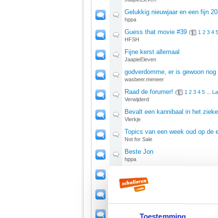
Gelukkig nieuwjaar en een fijn 2
hppa
Guess that movie #39
(
1
2
3
4
HFSH
Fijne kerst allemaal
JaapieEleven
godverdomme, er is gewoon nog a
wasbeer.meneer
Raad de forumer!
(
1
2
3
4
5
...
La
Verwijderd
Bevalt een kannibaal in het ziek
Vlerkje
Topics van een week oud op de e
Not for Sale
Beste Jon
hppa
Weten jullie nog
(
1
2
)
Vlerkje
Verander jij je profielfoto van fb 
Miss.Jazz.
Whats left?
Toestemming