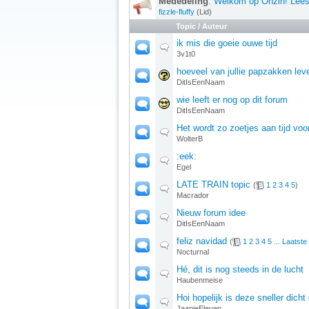
Mededeling
:
Welkom op Onzin! Lees 
fizzle-fluffy
(Lid)
Topic
/
Auteur
ik mis die goeie ouwe tijd
3v1t0
hoeveel van jullie papzakken lev
DitIsEenNaam
wie leeft er nog op dit forum
DitIsEenNaam
Het wordt zo zoetjes aan tijd 
WolterB
:eek:
Egel
LATE TRAIN topic
(
1
2
3
4
5
)
Macrador
Nieuw forum idee
DitIsEenNaam
feliz navidad
(
1
2
3
4
5
...
Laatste
Nocturnal
Hé, dit is nog steeds in de lucht
Haubenmeise
Hoi hopelijk is deze sneller dich
JaapieEleven