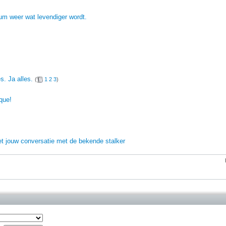
rum weer wat levendiger wordt.
s. Ja alles.
(
1
2
3
)
ique!
t jouw conversatie met de bekende stalker