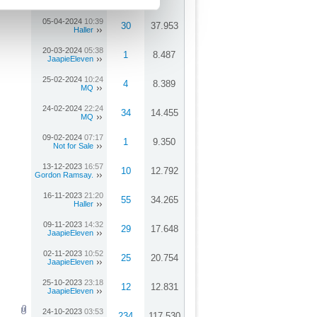
JaapieEleven
05-04-2024
10:39
30
37.953
Haller
20-03-2024
05:38
1
8.487
JaapieEleven
25-02-2024
10:24
4
8.389
MQ
24-02-2024
22:24
34
14.455
MQ
09-02-2024
07:17
1
9.350
Not for Sale
13-12-2023
16:57
10
12.792
Gordon Ramsay.
16-11-2023
21:20
55
34.265
Haller
09-11-2023
14:32
29
17.648
JaapieEleven
02-11-2023
10:52
25
20.754
JaapieEleven
25-10-2023
23:18
12
12.831
JaapieEleven
24-10-2023
03:53
234
117.530