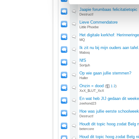
Not for Sale
Jaapie forumbaas felicitatietopic
We werken samen met
67 d
Destruct!
Lieve Commendatore
Little Phoebe
Het digitale kerkhof: Herinnering
MQ
Ik zit nu bij mijn ouders aan tafel
Maboq
NfS
Sortjuh
Op wie gaan jullie stemmen?
Haller
Onzin = dood
(
1
2
)
XxX_$LUT_XxX
En wat heb JIJ gedaan dit week
zeehond23
Hoe was jullie eerste schoolwee
Destruct!
Houdt dit topic hoog zodat Belg 
betercore
Houd dit topic hoog zodat Belg ni