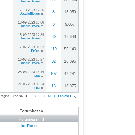
JaapieEleven
17-10-2023
12:36
8
13.059
JaapieEleven
18-09-2023
15:06
3
9.067
JaapieEleven
15-09-2023
17:34
30
17.848
JaapieEleven
17-07-2023
01:52
119
55.140
Pr0xy
16-07-2023
10:27
32
16.395
JaapieEleven
28-06-2023
16:14
107
42.241
hppa
21-06-2023
09:34
13
13.075
hppa
Pagina 1 van 95
1
2
3
4
11
51
>
Laatste
»
Forumbazen
Forumbazen : 1
Little Phoebe