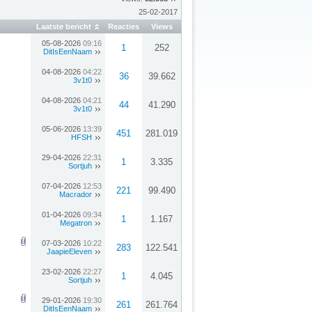
25-02-2017
Laatste bericht
Reacties
Views
05-08-2026
09:16
1
252
DitIsEenNaam
04-08-2026
04:22
36
39.662
3v1t0
04-08-2026
04:21
44
41.290
3v1t0
05-06-2026
13:39
451
281.019
HFSH
29-04-2026
22:31
1
3.335
Sortjuh
07-04-2026
12:53
221
99.490
Macrador
01-04-2026
09:34
1
1.167
Megatron
07-03-2026
10:22
283
122.541
JaapieEleven
23-02-2026
22:27
1
4.045
Sortjuh
29-01-2026
19:30
261
261.764
DitIsEenNaam