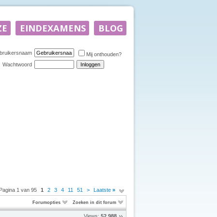
bruikersnaam
Mij onthouden?
Wachtwoord
Pagina 1 van 95
1
2
3
4
11
51
>
Laatste
»
Forumopties
Zoeken in dit forum
Views:
52.988