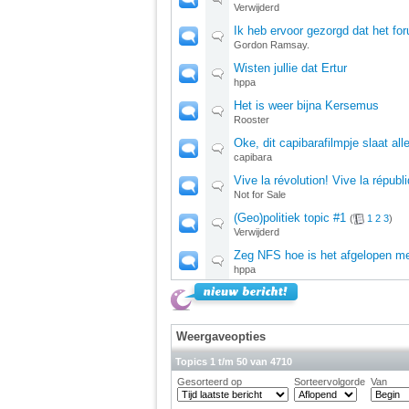
Verwijderd
Ik heb ervoor gezorgd dat het fo
Gordon Ramsay.
Wisten jullie dat Ertur
hppa
Het is weer bijna Kersemus
Rooster
Oke, dit capibarafilmpje slaat alle
capibara
Vive la révolution! Vive la républ
Not for Sale
(Geo)politiek topic #1
(
1
2
3
)
Verwijderd
Zeg NFS hoe is het afgelopen me
hppa
Weergaveopties
Topics 1 t/m 50 van 4710
Gesorteerd op
Sorteervolgorde
Van