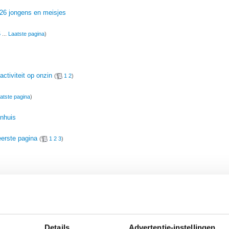
026 jongens en meisjes
5
...
Laatste pagina
)
ctiviteit op onzin
(
1
2
)
atste pagina
)
enhuis
erste pagina
(
1
2
3
)
in blauw-wit-rood?
(
1
2
)
Details
Advertentie-instellingen