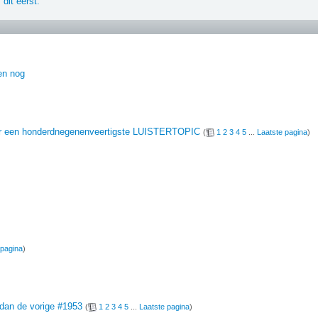
dit eerst.
en nog
voor een honderdnegenenveertigste LUISTERTOPIC
(
1
2
3
4
5
...
Laatste pagina
)
 pagina
)
t dan de vorige #1953
(
1
2
3
4
5
...
Laatste pagina
)