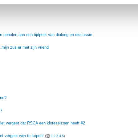
erden
die uw gegevens kunnen ontvangen en verwerken.
en ophalen aan een tijdperk van dialoog en discussie
..mijn zus er met zijn vriend
end?
k?
niet vergeet dat RSCA een kloteseizoen heeft #2
et vergeet wijn te kopen!
(
1
2
3
4
5
)