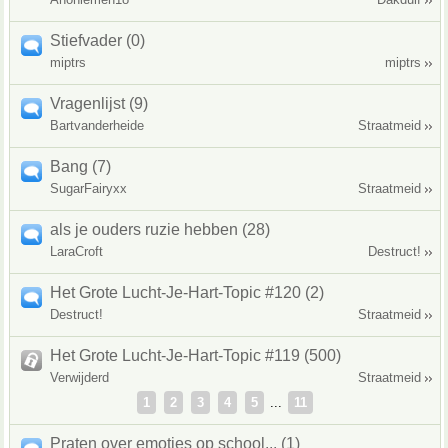
Stiefvader (0)
miptrs
miptrs
Vragenlijst (9)
Bartvanderheide
Straatmeid
Bang (7)
SugarFairyxx
Straatmeid
als je ouders ruzie hebben (28)
LaraCroft
Destruct!
Het Grote Lucht-Je-Hart-Topic #120 (2)
Destruct!
Straatmeid
Het Grote Lucht-Je-Hart-Topic #119 (500)
Verwijderd
Straatmeid
1
2
3
4
5
...
11
Praten over emoties op school... (1)