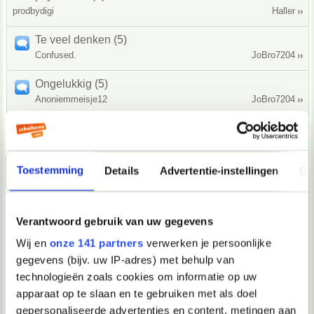
prodbydigi
Haller
Te veel denken (5)
Confused.
JoBro7204
Ongelukkig (5)
Anoniemmeisje12
JoBro7204
I am the new guy (0)
TabathaKla
TabathaKla
Toestemming
Details
Advertentie-instellingen
Ov
Wraak nemen op Zjos Dekker! (0)
Verwijderd
Gimli2001
Facebookgroep voor autisme! (5)
Verantwoord gebruik van uw gegevens
Verwijderd
Destruct!
Wij en
onze 141 partners
verwerken je persoonlijke
gegevens (bijv. uw IP-adres) met behulp van
Kindercoach (39)
JaapieEleven
adelas01
technologieën zoals cookies om informatie op uw
apparaat op te slaan en te gebruiken met als doel
Dromen (3)
gepersonaliseerde advertenties en content, metingen aan