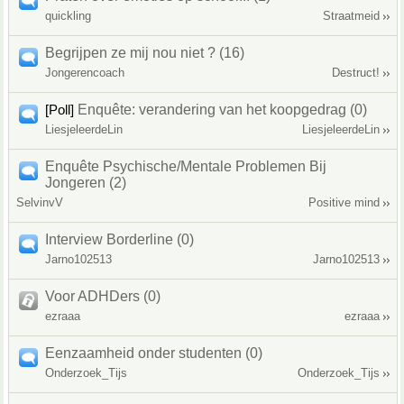
quickling
Straatmeid
Begrijpen ze mij nou niet ? (16)
Jongerencoach
Destruct!
[Poll]
Enquête: verandering van het koopgedrag (0)
LiesjeleerdeLin
LiesjeleerdeLin
Enquête Psychische/Mentale Problemen Bij
Jongeren (2)
SelvinvV
Positive mind
Interview Borderline (0)
Jarno102513
Jarno102513
Voor ADHDers (0)
ezraaa
ezraaa
Eenzaamheid onder studenten (0)
Onderzoek_Tijs
Onderzoek_Tijs