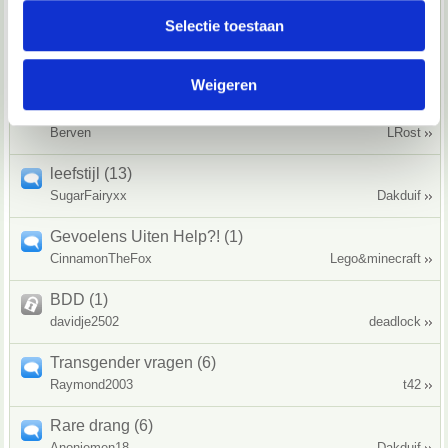
partners voor social media, adverteren en analyse. Deze
Selectie toestaan
Gek worden van negatieve gedachten / Hoe ga je
partners kunnen deze gegevens combineren met andere
daarmee om? (13)
informatie die je aan ze hebt verstrekt of die ze hebben
XxX_$LUT_XxX
Leonhard Euler
Weigeren
verzameld op basis van jouw gebruik van hun services.
Gaat het ook goed? (3)
We werken samen met
67 derden
die uw gegevens
Berven
LRost
kunnen ontvangen en verwerken.
leefstijl (13)
SugarFairyxx
Dakduif
Gevoelens Uiten Help?! (1)
CinnamonTheFox
Lego&minecraft
BDD (1)
davidje2502
deadlock
Transgender vragen (6)
Raymond2003
t42
Rare drang (6)
Anoniemen18
Dakduif