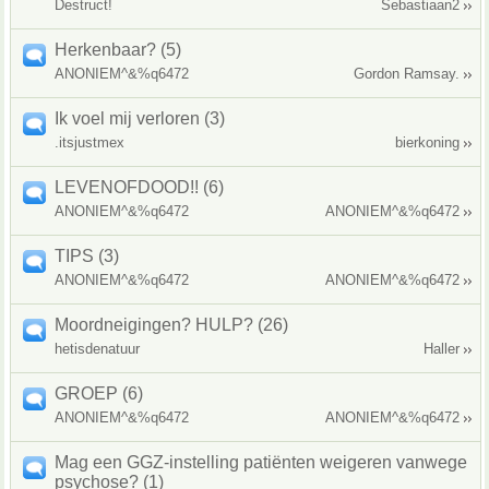
Destruct!
Sebastiaan2
Herkenbaar? (5)
ANONIEM^&%q6472
Gordon Ramsay.
Ik voel mij verloren (3)
.itsjustmex
bierkoning
LEVENOFDOOD!! (6)
ANONIEM^&%q6472
ANONIEM^&%q6472
TIPS (3)
ANONIEM^&%q6472
ANONIEM^&%q6472
Moordneigingen? HULP? (26)
hetisdenatuur
Haller
GROEP (6)
ANONIEM^&%q6472
ANONIEM^&%q6472
Mag een GGZ-instelling patiënten weigeren vanwege
psychose? (1)