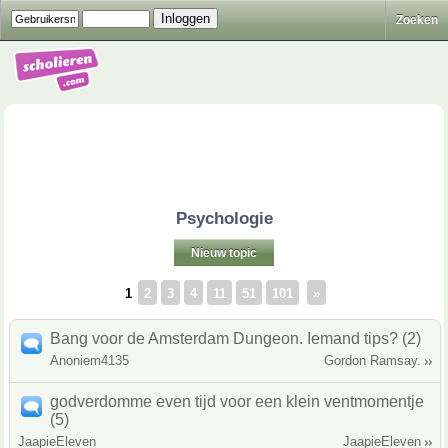
Zoeken
Psychologie
Nieuw topic
1
2
3
4
11
51
101
»
Bang voor de Amsterdam Dungeon. Iemand tips? (2)
Anoniem4135
Gordon Ramsay.
godverdomme even tijd voor een klein ventmomentje
(5)
JaapieEleven
JaapieEleven