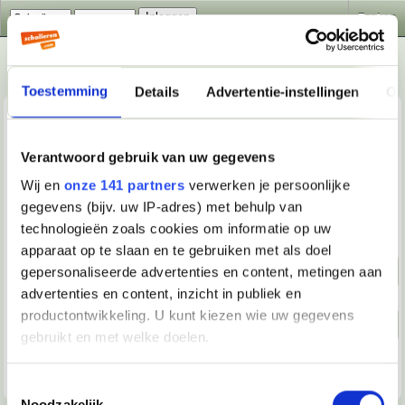
Zoeken
Toestemming
Details
Advertentie-instellingen
Ov
Verantwoord gebruik van uw gegevens
Wij en
onze 141 partners
verwerken je persoonlijke
Scholieren.com
gegevens (bijv. uw IP-adres) met behulp van
technologieën zoals cookies om informatie op uw
Subforums
: Scholieren.com
apparaat op te slaan en te gebruiken met als doel
Beleidszaken
gepersonaliseerde advertenties en content, metingen aan
advertenties en content, inzicht in publiek en
productontwikkeling. U kunt kiezen wie uw gegevens
Markeer dit forum als gelezen
gebruikt en met welke doelen.
Als u het toestaat, willen we ook graag:
Toestemmingsselectie
Noodzakelijk