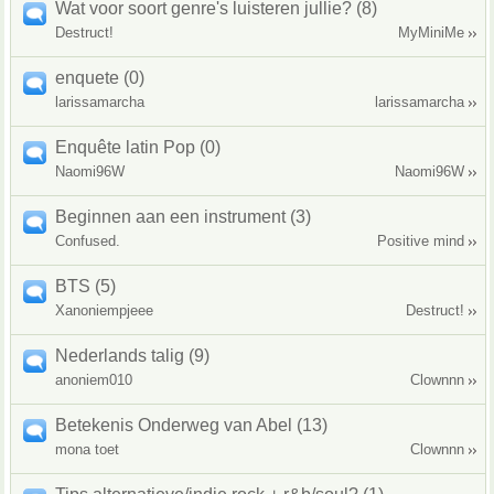
Wat voor soort genre's luisteren jullie? (8)
Destruct!
MyMiniMe
enquete (0)
larissamarcha
larissamarcha
Enquête latin Pop (0)
Naomi96W
Naomi96W
Beginnen aan een instrument (3)
Confused.
Positive mind
BTS (5)
Xanoniempjeee
Destruct!
Nederlands talig (9)
anoniem010
Clownnn
Betekenis Onderweg van Abel (13)
mona toet
Clownnn