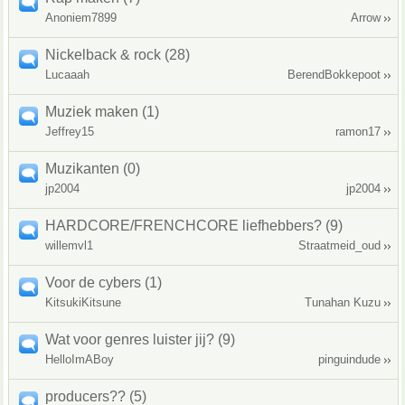
Anoniem7899
Arrow
Nickelback & rock (28)
Lucaaah
BerendBokkepoot
Muziek maken (1)
Jeffrey15
ramon17
Muzikanten (0)
jp2004
jp2004
HARDCORE/FRENCHCORE liefhebbers? (9)
willemvl1
Straatmeid_oud
Voor de cybers (1)
KitsukiKitsune
Tunahan Kuzu
Wat voor genres luister jij? (9)
HelloImABoy
pinguindude
producers?? (5)