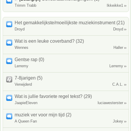
Trimm Trabb
Ikkeikke1
Het gemakkelijkste/moeilijkste muziekinstrument (21)
Droyd
Droyd
Wat is een leuke coverband? (32)
Wennes
Haller
Gentse rap (0)
Lerremy
Lerremy
7-8jarigen (5)
Verwijderd
C.A.L.
Wat is jullie favoriete regel tekst? (29)
JaapieEleven
luciawesterster
muziek ver voor mijn tijd (2)
A Queen Fan
Jokey