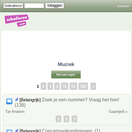
Zoeken
Muziek
Nieuw topic
1
2
3
4
11
51
101
»
[Belangrijk]
Zoek je een nummer? Vraag het hier!
(138)
Tar Anárion
Gaantje9
1
2
3
[Belangrijk]
Concertaankondigingen. (1)