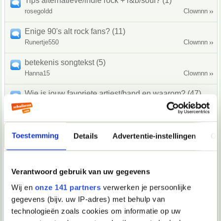
Tips alternatieve/indie rock + r&b/soul? (1)
rosegoldd
Clownnn
Enige 90's alt rock fans? (11)
Runertje550
Clownnn
betekenis songtekst (5)
Hanna15
Clownnn
Wie is jouw favoriete artiest/band en waarom? (47)
Sketching
Clownnn
muziek producer voor musical gezocht (0)
Toestemming
eenmusicalfan
eenmusicalfan
Details
Advertentie-instellingen
Ov
Band starten? (7)
John Doe12345
FishStick007
Verantwoord gebruik van uw gegevens
Martijnóvic - Oh zo fijn (4)
Wij en
onze 141 partners
verwerken je persoonlijke
Martijnovic
Arrow
gegevens (bijv. uw IP-adres) met behulp van
technologieën zoals cookies om informatie op uw
Beginnende gitarist / bassist gezocht omgeving