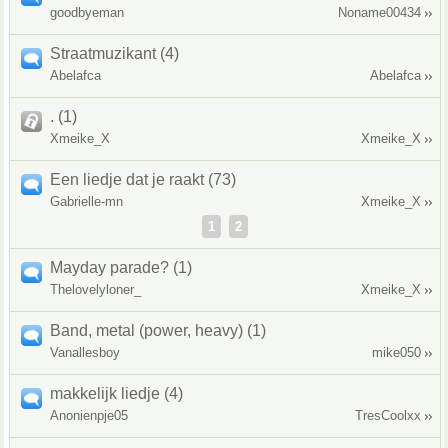
goodbyeman
Noname00434
Straatmuzikant (4)
Abelafca
Abelafca
. (1)
Xmeike_X
Xmeike_X
Een liedje dat je raakt (73)
Gabrielle-mn
Xmeike_X
1
2
Mayday parade? (1)
Thelovelyloner_
Xmeike_X
Band, metal (power, heavy) (1)
Vanallesboy
mike050
makkelijk liedje (4)
Anonienpje05
TresCoolxx