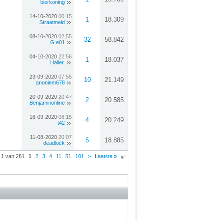
bierkoning
14-10-2020
00:15
1
18.309
Straatmeid
08-10-2020
02:55
32
58.842
G.e01
04-10-2020
22:56
1
18.037
Haller.
23-09-2020
07:55
10
21.149
anoniem678
20-09-2020
20:47
2
20.585
Benjaminonline
16-09-2020
08:15
4
20.249
t42
11-08-2020
20:07
5
18.885
deadlock
 1 van 281
1
2
3
4
11
51
101
>
Laatste
»