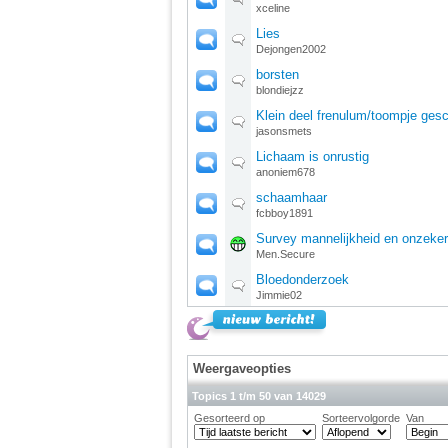
xceline
Lies
Dejongen2002
borsten
blondiejzz
Klein deel frenulum/toompje ges
jasonsmets
Lichaam is onrustig
anoniem678
schaamhaar
fcbboy1891
Survey mannelijkheid en onzeker
Men.Secure
Bloedonderzoek
Jimmie02
Weergaveopties
Topics 1 t/m 50 van 14029
Gesorteerd op
Sorteervolgorde
Van