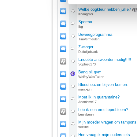
Rakoos
Welke oogkleur hebben jullie?
We werken samen met
67 d
(
Knaagdier
Sperma
Ibg
Beweegprogramma
TimVermeulen
Zwanger.
Duifeltjeblack
Enquête antwoorden nodig!!!!!
Sophie6173
Bang bij gym
WolfeyWasTaken
Bloedneuzen blijven komen.
marc-juh
Moet ik in quarantaine?
Anoniemx17
heb ik een erectieprobleem?
berryberry
Mijn moeder vragen om tampons 
xceline
Hoe vraag ik mijn ouders iets