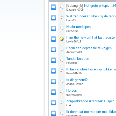
[Belangrijk]
Het grote piltopic #24
Daantje_0705
Wat zijn hoekstukken bij de tand
klaus29
Naakt rondlopen
Sara2005
I am the new girl I at last registe
Lewis56419
Begin een depressie te krijgen
Anoniem4135
Tandenknarsen
Pepe356
Ik heb al obesitas en wil dikker 
Peter01M16
Is dit gezond?
JaapieEleven
Herpes
gwnvraagjes
Zorgwekkende uitspraak zusje?
C.A.L.
Ik denk dat me moeder me dikker
Peter01M16