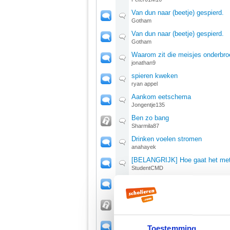
Van dun naar (beetje) gespierd.
Gotham
Van dun naar (beetje) gespierd.
Gotham
Waarom zit die meisjes onderbro
jonathan9
spieren kweken
ryan appel
Aankom eetschema
Jongentje135
Ben zo bang
Sharmila87
Drinken voelen stromen
anahayek
[BELANGRIJK] Hoe gaat het met 
StudentCMD
Afvallen
SugarFairyxx
Wat moet ik doen??????
Haller
roken/blowen met longontsteking
Toestemming