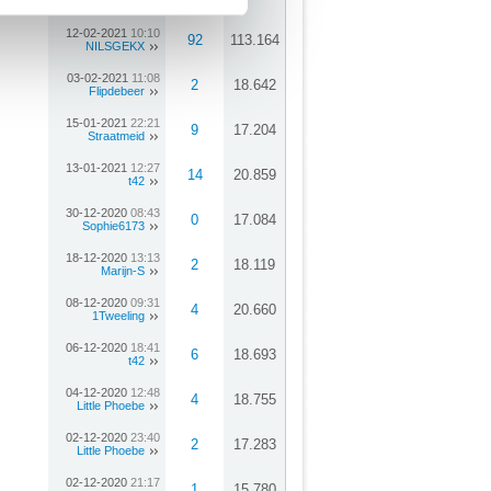
paardebloem54
12-02-2021
10:10
92
113.164
NILSGEKX
03-02-2021
11:08
2
18.642
Flipdebeer
15-01-2021
22:21
9
17.204
Straatmeid
13-01-2021
12:27
14
20.859
t42
30-12-2020
08:43
0
17.084
Sophie6173
18-12-2020
13:13
2
18.119
Marijn-S
08-12-2020
09:31
4
20.660
1Tweeling
06-12-2020
18:41
6
18.693
t42
04-12-2020
12:48
4
18.755
Little Phoebe
02-12-2020
23:40
2
17.283
Little Phoebe
02-12-2020
21:17
1
15.780