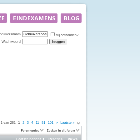
bruikersnaam
Mij onthouden?
Wachtwoord
 1 van 281
1
2
3
4
11
51
101
>
Laatste
»
Forumopties
Zoeken in dit forum
Laatste bericht
Reacties
Views