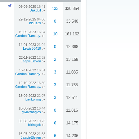
05-09-2020
16:41
133
330.854
Dakduif
22-12-2025
04:00
0
33.540
klaus29
19-09-2023
16:54
10
161.162
Gordon Ramsay.
14-01-2023
21:04
0
12.368
Lewis56419
22-11-2022
12:52
2
13.159
JaapieEleven
15-11-2022
16:51
3
11.085
Gordon Ramsay.
12-10-2022
16:30
3
11.765
Gordon Ramsay.
13-09-2022
22:07
3
12.511
bierkoning
18-08-2022
16:44
0
11.816
gwnvraagjes
03-08-2022
19:23
6
14.175
bikinigek
16-07-2022
21:53
6
14.236
JaapieEleven