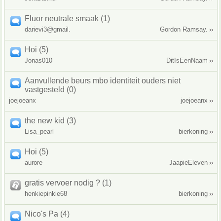
Fluor neutrale smaak (1)
darievi3@gmail.
Gordon Ramsay.
Hoi (5)
Jonas010
DitIsEenNaam
Aanvullende beurs mbo identiteit ouders niet
vastgesteld (0)
joejoeanx
joejoeanx
the new kid (3)
Lisa_pearl
bierkoning
Hoi (5)
aurore
JaapieEleven
gratis vervoer nodig ? (1)
henkiepinkie68
bierkoning
Nico's Pa (4)