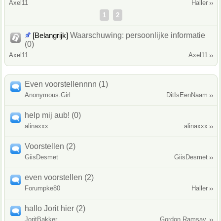
Axel11
Haller
1
2
[Belangrijk]
Waarschuwing: persoonlijke informatie
(0)
Axel11
Axel11
Even voorstellennnn (1)
Anonymous.Girl
DitIsEenNaam
help mij aub! (0)
alinaxxx
alinaxxx
Voorstellen (2)
GiisDesmet
GiisDesmet
even voorstellen (2)
Forumpke80
Haller
hallo Jorit hier (2)
JoritBakker
Gordon Ramsay.