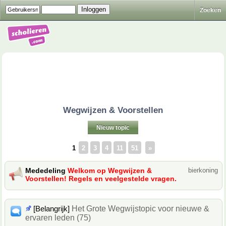
Zoeken
Wegwijzen & Voorstellen
Nieuw topic
1
2
3
4
11
51
»
Mededeling
Welkom op Wegwijzen &
bierkoning
Voorstellen! Regels en veelgestelde vragen.
[Belangrijk]
Het Grote Wegwijstopic voor nieuwe &
ervaren leden (75)