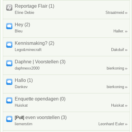
Reportage Flair (1)
Eline Debie
Straatmeid
Hey (2)
Bleu
Haller.
Kennismaking? (2)
Lego&minecraft
Dakduif
Daphne | Voorstellen (3)
daphnexx2000
bierkoning
Hallo (1)
Dankev
bierkoning
Enquette opendagen (0)
Huiskat
Huiskat
[Poll]
even voorstellen (3)
liemerstim
Leonhard Euler