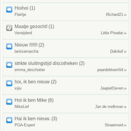
Hoihoi (1)
Flairtje
Richard21
Maatje gezocht! (1)
Verwijderd
Little Phoebe
Nieuw !!!!!!! (2)
larissamarcha
Dakduif
strikte sluitingstijd discotheken (2)
emma_deschutter
paardebloem54
hoi, ik ben nieuw (2)
xijiu
JaapieEleven
Hoi ik ben Mike (6)
MikeLief
Jan de melkman
Hai ik ben nieuw. (3)
PGA-Expert
Straatmeid