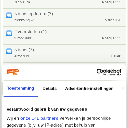
Nico's Pa
Khadija333
Nieuw op forum (3)
nightwing52
JoBro7204
ff voorstellen (1)
turboKaas
Khadija333
Nieuw (7)
error 404
Haller
I am the new guy (2)
Haller
Gordon Ramsay.
Ik ben Khadija333 (13)
Toestemming
Details
Advertentie-instellingen
Ov
Khadija333
43LiefdeSeks36
HoiHoi (3)
Verantwoord gebruik van uw gegevens
Nandesign
Haller
Wij en
onze 141 partners
verwerken je persoonlijke
Even voorstellen (15)
gegevens (bijv. uw IP-adres) met behulp van