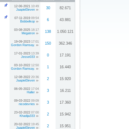
12-06-2021
10:49
30
82.671
JaapieEleven
07-11-2019
09:54
6
43.881
Bobbelkop
03-08-2025
18:17
138
1.050.121
Megatron
19-09-2023
17:01
150
362.346
Gordon Ramsay.
17-01-2023
13:39
0
17.191
Jesse033
03-10-2022
12:50
1
16.440
Gordon Ramsay.
12-08-2022
20:36
2
15.920
JaapieEleven
06-05-2022
17:04
3
16.211
Haller
09-03-2022
09:09
3
17.360
nicodevries
23-02-2022
07:00
2
15.942
Khadija333
20-02-2022
19:45
2
15.951
JaapieEleven