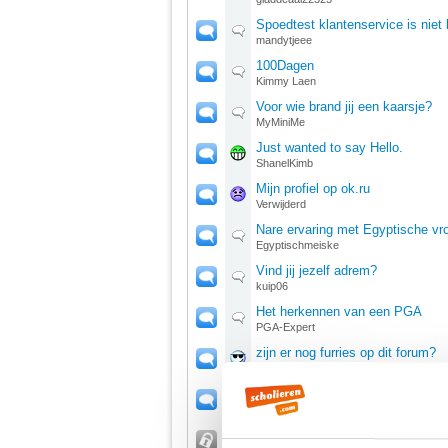
Spoedtest klantenservice is niet
mandytjeee
100Dagen
Kimmy Laen
Voor wie brand jij een kaarsje?
MyMiniMe
Just wanted to say Hello.
ShanelKimb
Mijn profiel op ok.ru
Verwijderd
Nare ervaring met Egyptische vr
Egyptischmeiske
Vind jij jezelf adrem?
kuip06
Het herkennen van een PGA
PGA-Expert
zijn er nog furries op dit forum?
JelleOwO
Elin3 en Pluis
JaapieEleven
Pi-coin is een gratis crypto coin