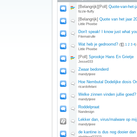
[Belangrijk][Poll]
Quote-van-het-j
fizzle-fluffy
[Belangrijk]
Quote van het jaar 2
Little Phoebe
Don't speak! I know just what yo
Fitematrulle
Wat heb je gedroomd?
(
1
2
3
4
)
Little Phoebe
[Poll]
Sprookje Hans En Grietje
Jesse033
Zwaar bedonderd
mandytjeee
Hoe Nembutal Dodelijke dosis On
ricardofelani
Welke zinnen vinden jullie goed?
mandytjeee
Roddelpraat
Nandesign
Lekker dan, virus/malware op m
mandytjeee
de kantine is dus nog dooier dan o
gladdeaal22323