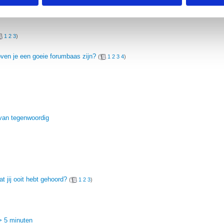
erzameld op basis van jouw gebruik van hun services.
erden
die uw gegevens kunnen ontvangen en verwerken.
1
2
3
)
ven je een goeie forumbaas zijn?
(
1
2
3
4
)
 van tegenwoordig
t jij ooit hebt gehoord?
(
1
2
3
)
-> 5 minuten