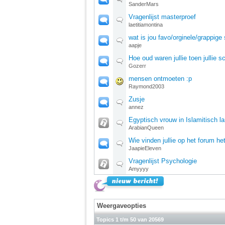
SanderMars
Vragenlijst masterproef
laetitiamontina
wat is jou favo/orginele/grappig
aapje
Hoe oud waren jullie toen jullie 
Gozerr
mensen ontmoeten :p
Raymond2003
Zusje
annez
Egyptisch vrouw in Islamitisch 
ArabianQueen
Wie vinden jullie op het forum he
JaapieEleven
Vragenlijst Psychologie
Amyyyy
Weergaveopties
Topics 1 t/m 50 van 20569