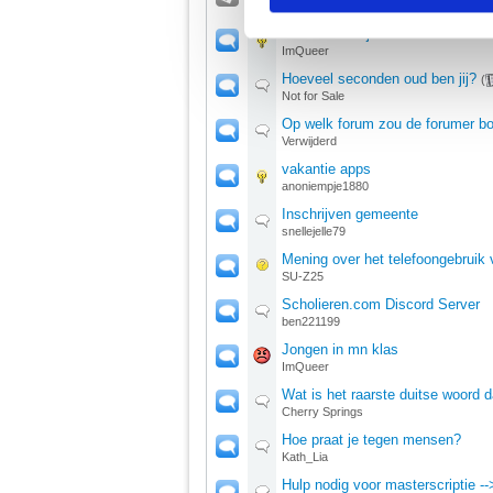
verstrekt of die ze hebben v
Arrow
Hoe overleef je binnen zitten?
ImQueer
We werken samen met
67 d
Hoeveel seconden oud ben jij?
(
Not for Sale
Op welk forum zou de forumer bo
Verwijderd
vakantie apps
anoniempje1880
Inschrijven gemeente
snellejelle79
Mening over het telefoongebruik
SU-Z25
Scholieren.com Discord Server
ben221199
Jongen in mn klas
ImQueer
Wat is het raarste duitse woord da
Cherry Springs
Hoe praat je tegen mensen?
Kath_Lia
Hulp nodig voor masterscriptie -