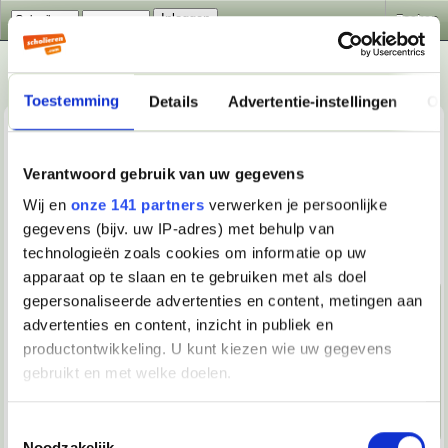
Zoeken
Toestemming
Details
Advertentie-instellingen
Ov
Verantwoord gebruik van uw gegevens
Wij en
onze 141 partners
verwerken je persoonlijke
Kunst & Cultuur
gegevens (bijv. uw IP-adres) met behulp van
technologieën zoals cookies om informatie op uw
Subforums
: Kunst & Cultuur
apparaat op te slaan en te gebruiken met als doel
ARTistiek
gepersonaliseerde advertenties en content, metingen aan
advertenties en content, inzicht in publiek en
Verhalen & Gedichten
productontwikkeling. U kunt kiezen wie uw gegevens
gebruikt en met welke doelen.
Films, TV & Radio
Als u het toestaat, willen we ook graag:
Muziek
Toestemmingsselectie
Noodzakelijk