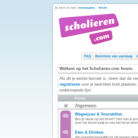
Je bent nu hier:
voorpagina
»
forum
FAQ
Berichten van vandaag
Welkom op het Scholieren.com forum.
Als dit je eerste bezoek is, neem dan de v
registreren
voor je berichten kunt plaatsen: 
onderstaande lijst.
Forum
Algemeen
Wegwijzen & Voorstellen
Ben je nieuw op het forum? Hier kan je je
over het forum kwijt en met het forum ler
Eten & Drinken
Van magnetronmaaltijd tot vijf gangen-diner