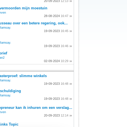
20-09-2023
12:13
 vermoorden mijn moestuin
even
28-08-2024
16:47
sseau over een betere regering, ook...
Ramsay.
19-09-2023
16:45
Ramsay.
19-09-2023
16:46
brief
an2
02-09-2024
10:29
sterproef: slimme winkels
Ramsay.
19-09-2023
16:48
schuldiging
Ramsay.
19-09-2023
16:48
epreneur kan ik inhuren om een verslag...
even
20-09-2023
12:14
Links Topic