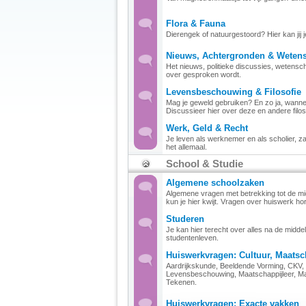
Flora & Fauna
Dierengek of natuurgestoord? Hier kan jij je
Nieuws, Achtergronden & Weten
Het nieuws, politieke discussies, wetensc
over gesproken wordt.
Levensbeschouwing & Filosofie
Mag je geweld gebruiken? En zo ja, wann
Discussieer hier over deze en andere filos
Werk, Geld & Recht
Je leven als werknemer en als scholier, za
het allemaal.
School & Studie
Algemene schoolzaken
Algemene vragen met betrekking tot de mid
kun je hier kwijt. Vragen over huiswerk ho
Studeren
Je kan hier terecht over alles na de midde
studentenleven.
Huiswerkvragen: Cultuur, Maats
Aardrijkskunde, Beeldende Vorming, CKV, 
Levensbeschouwing, Maatschappijleer, Ma
Tekenen.
Huiswerkvragen: Exacte vakken