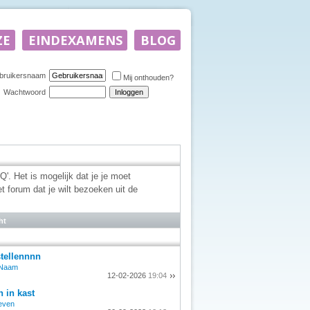
bruikersnaam
Mij onthouden?
Wachtwoord
'. Het is mogelijk dat je je moet
et forum dat je wilt bezoeken uit de
ht
tellennnn
nNaam
12-02-2026
19:04
n in kast
even