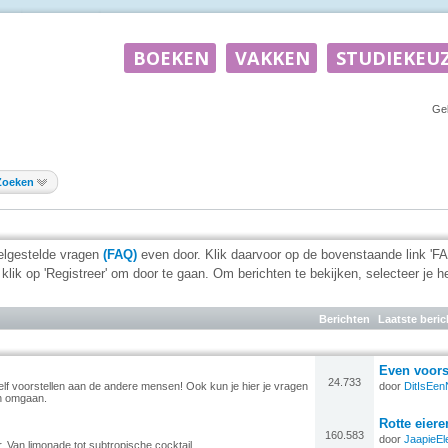
Ge
Zoeken
eelgestelde vragen
(FAQ)
even door. Klik daarvoor op de bovenstaande link 'FAQ
klik op 'Registreer' om door te gaan. Om berichten te bekijken, selecteer je h
Berichten
Laatste beric
Even voors
24.733
zelf voorstellen aan de andere mensen! Ook kun je hier je vragen
door
DitIsEe
en omgaan.
Rotte eiere
160.583
door
JaapieEl
. Van limonade tot subtropische cocktail.