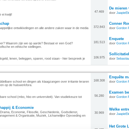
De mieren
47.469
door
JaapieEl
 ei kwijt!
schap
Conner Rou
372.843
happelijke ontwikkelingen en alle andere zaken waar in de media
door
Gordon 
Enquete
181.513
eer? Waarom zijn we op aarde? Bestaat er een God?
door
Gordon 
ofische en ethische stellingen.
Sollicitatie
106.975
kgeld, lenen, beleggen, sparen, rood staan - hier bespreek je
door
Sebastia
Enquête ma
168.308
delbare school en dingen als klaagzangen over irritante leraren
door
Gordon 
ren op de huiswerkfora.
Examen be
56.280
lbare school (mbo, hbo en universiteit). Van studiekeuze tot
door
Gordon 
chappij & Economie
Welke entr
Drama, Economie, Filosofie, Geschiedenis, Godsdienst,
30.969
door
JaapieEl
nagement & Organisatie, Muziek, Lichamelijke Opvoeding en
Het Grote 