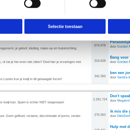
door
DitIsEe
aar je prettig gestoord van wordt...en de gevolgen ervan.
ent en advertenties te personaliseren, om functies voor social
Wat zijn h
274.721
door
klaus29
. Ook delen we informatie over jouw gebruik van onze site met 
 op het gebied van lichaam en gezondheid.
e. Deze partners kunnen deze gegevens combineren met andere i
Selectie toestaan
Crush op co
522.387
rrel tot trouwen en van ruzie met je ouders tot onenigheid met je
door
Gordon 
erzameld op basis van jouw gebruik van hun services.
aties te maken heeft.
Persoonlij
erden
die uw gegevens kunnen ontvangen en verwerken.
674.978
door
Gordon 
gedragsnorm, je geloof, kleding, make-up en huisinrichting.
Bang voor
310.628
f zie je het even niet zitten? Deel hier je ervaringen met
door
Gordon 
ben een jo
342.350
door
Sandra d
e Lusten kun je kwijt in dit gewaagde forum!
Don't speak
2.291.724
door
Megatro
ns kwijt kan. Spam is echter NIET toegestaan!
ik mis die 
270.363
unt. Geen geflood, reclame, discriminatie of porno, verder:
door
DitIsEe
Hulp met 