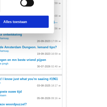
nNaam
25-10-2024
16:59
 media te bieden en om ons
oekstukken bij de tandarts?
onze partners voor social
22-12-2025
04:00
nformatie die je aan ze hebt
Alles toestaan
llega van werk, maar weet niet of zij...
Ramsay.
19-09-2023
16:56
ke ontwikkeling
Ramsay.
20-09-2023
17:09
 de Amsterdam Dungeon. Iemand tips?
Ramsay.
19-09-2023
16:59
ngen en mn beste vriend pijpen
e jongh
30-07-2026
02:40
! I know just what you're saaiing #1961
n
03-08-2025
18:17
goeie ouwe tijd
nNaam
05-08-2026
09:16
deze woordpuzzel?