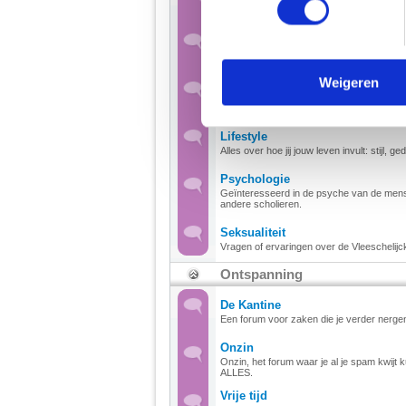
Hier kun je het hebben over alle goedjes w
We gebruiken cookies om cont
Lichaam & Gezondheid
websiteverkeer te analyseren
Het forum voor al je vragen en problemen
media, adverteren en analys
Weigeren
Liefde & Relatie
Van vriendschap tot verliefdheid, van scha
verstrekt of die ze hebben v
overbuurvrouw: alles wat met liefde en rel
Lifestyle
We werken samen met
67 d
Alles over hoe jij jouw leven invult: stijl, 
Psychologie
Geïnteresseerd in de psyche van de mens, o
andere scholieren.
Seksualiteit
Vragen of ervaringen over de Vleeschelijck
Ontspanning
De Kantine
Een forum voor zaken die je verder nerge
Onzin
Onzin, het forum waar je al je spam kwijt k
ALLES.
Vrije tijd