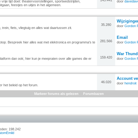
143.441
vrije tijd doet: theatervoorstellingen, sportwedstrijden,
door
davedav
itgaan, feestjes en uitjes in het algemeen.
Wijziginge
35.280
door
Gordon 
, trein, fiets, vliegtuig en alles wat daartussen zit.
Email
281.566
laptop. Bespreek hier alles wat met elektronica en programma's te
door
Gordon 
War Thunde
159.420
platform dan ook; hier kun je meepraten over alle games die er
door
Gordon 
Account ve
46.020
door
hendroit
 het beleid op het forum.
Markeer forums als gelezen
Forumbazen
Leden: 198.242
AtomEmild