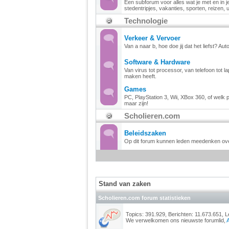
Een subforum voor alles wat je met en in je 
stedentripjes, vakanties, sporten, reizen, u
Technologie
Verkeer & Vervoer
Van a naar b, hoe doe jij dat het liefst? Auto
Software & Hardware
Van virus tot processor, van telefoon tot 
maken heeft.
Games
PC, PlayStation 3, Wii, XBox 360, of welk 
maar zijn!
Scholieren.com
Beleidszaken
Op dit forum kunnen leden meedenken over
Stand van zaken
Scholieren.com forum statistieken
Topics: 391.929, Berichten: 11.673.651, 
We verwelkomen ons nieuwste forumlid,