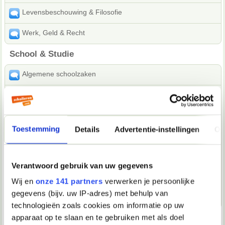
Levensbeschouwing & Filosofie
Werk, Geld & Recht
School & Studie
Algemene schoolzaken
Studeren
Huiswerkvragen: Cultuur, Maatschappij & Economie
Toestemming
Details
Advertentie-instellingen
Ov
Huiswerkvragen: Exacte vakken
Huiswerkvragen: Klassieke & Moderne talen
Verantwoord gebruik van uw gegevens
Centraal eindexamen
Wij en
onze 141 partners
verwerken je persoonlijke
gegevens (bijv. uw IP-adres) met behulp van
Archief 2003-2015
technologieën zoals cookies om informatie op uw
apparaat op te slaan en te gebruiken met als doel
Kunst & Cultuur