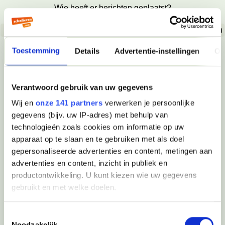
Wie heeft er berichten geplaatst?
Totaal aantal berichten: 1
Gebruikersnaam
Berichten
Ridl3
1
Toestemming
Details
Advertentie-instellingen
Ov
Toon topic & sluit venster
Verantwoord gebruik van uw gegevens
Wij en
onze 141 partners
verwerken je persoonlijke
gegevens (bijv. uw IP-adres) met behulp van
technologieën zoals cookies om informatie op uw
apparaat op te slaan en te gebruiken met als doel
gepersonaliseerde advertenties en content, metingen aan
advertenties en content, inzicht in publiek en
productontwikkeling. U kunt kiezen wie uw gegevens
gebruikt en met welke doelen.
Als u het toestaat, willen we ook graag:
Toestemmingsselectie
Noodzakelijk