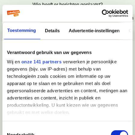
Wie heeft er berichten geplaatst?
Totaal aantal berichten: 2
Gebruikersnaam
Berichten
turboKaas
1
Toestemming
Details
Advertentie-instellingen
Ov
Khadija333
1
Toon topic & sluit venster
Verantwoord gebruik van uw gegevens
Wij en
onze 141 partners
verwerken je persoonlijke
gegevens (bijv. uw IP-adres) met behulp van
technologieën zoals cookies om informatie op uw
apparaat op te slaan en te gebruiken met als doel
gepersonaliseerde advertenties en content, metingen aan
advertenties en content, inzicht in publiek en
productontwikkeling. U kunt kiezen wie uw gegevens
gebruikt en met welke doelen.
Als u het toestaat, willen we ook graag:
Toestemmingsselectie
Noodzakelijk