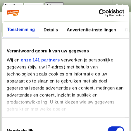
Zoeken
Toestemming
Details
Advertentie-instellingen
Ov
Scholieren.com forum-regels
Forumregels
Verantwoord gebruik van uw gegevens
Wij en
onze 141 partners
verwerken je persoonlijke
De registratie voor dit forum is gratis! Wij dringen erop aan
dat je je aan de hieronder beschreven regels en richtlijnen
gegevens (bijv. uw IP-adres) met behulp van
houdt. Als je akkoord gaat met de regels, zet dan een
technologieën zoals cookies om informatie op uw
vinkje in het vakje 'Akkoord' en klik op de knop
apparaat op te slaan en te gebruiken met als doel
'Registreer'. Als je de registratie wilt annuleren, klik
hier
om
terug te keren naar de forumindex.
gepersonaliseerde advertenties en content, metingen aan
advertenties en content, inzicht in publiek en
Let op! Indien je jonger bent dan 16 jaar, moet je
toestemming van je ouders hebben om lid te worden van
productontwikkeling. U kunt kiezen wie uw gegevens
dit forum.
gebruikt en met welke doelen.
Hoewel de beheerders en de forumbazen van het
Scholieren.com forum zullen proberen om alle laakbare
Als u het toestaat, willen we ook graag:
Toestemmingsselectie
berichten uit dit forum te weren, is het voor ons onmogelijk
Noodzakelijk