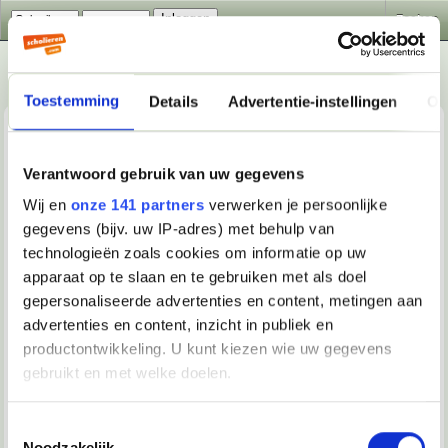
Zoeken
Toestemming
Details
Advertentie-instellingen
Ov
Scholieren.com forum-regels
Forumregels
Verantwoord gebruik van uw gegevens
Wij en
onze 141 partners
verwerken je persoonlijke
De registratie voor dit forum is gratis! Wij dringen erop aan
dat je je aan de hieronder beschreven regels en richtlijnen
gegevens (bijv. uw IP-adres) met behulp van
houdt. Als je akkoord gaat met de regels, zet dan een
technologieën zoals cookies om informatie op uw
vinkje in het vakje 'Akkoord' en klik op de knop
apparaat op te slaan en te gebruiken met als doel
'Registreer'. Als je de registratie wilt annuleren, klik
hier
om
terug te keren naar de forumindex.
gepersonaliseerde advertenties en content, metingen aan
advertenties en content, inzicht in publiek en
Let op! Indien je jonger bent dan 16 jaar, moet je
toestemming van je ouders hebben om lid te worden van
productontwikkeling. U kunt kiezen wie uw gegevens
dit forum.
gebruikt en met welke doelen.
Hoewel de beheerders en de forumbazen van het
Scholieren.com forum zullen proberen om alle laakbare
Als u het toestaat, willen we ook graag:
Toestemmingsselectie
berichten uit dit forum te weren, is het voor ons onmogelijk
Noodzakelijk