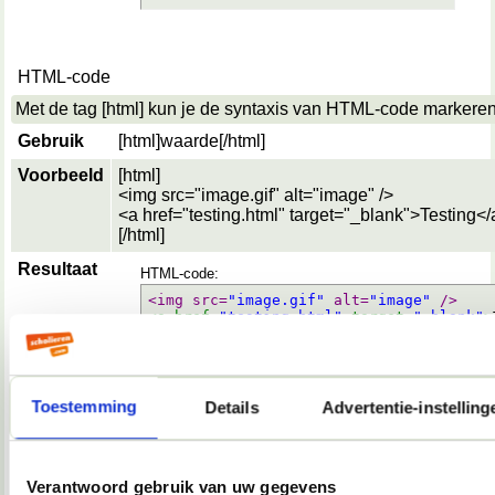
HTML-code
Met de tag [html] kun je de syntaxis van HTML-code markeren
Gebruik
[html]
waarde
[/html]
Voorbeeld
[html]
<img src="image.gif" alt="image" />
<a href="testing.html" target="_blank">Testing</
[/html]
Resultaat
HTML-code:
<img src=
"image.gif"
 alt=
"image"
 />
<a href=
"testing.html"
 target=
"_blank"
>
Toestemming
Details
Advertentie-instelling
Citaat
Met de tag [quote] kun je aangeven dat een tekst een citaat
is en dus van iemand anders afkomstig is.
Verantwoord gebruik van uw gegevens