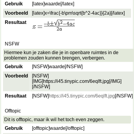
Gebruik
[latex]
waarde
[/latex]
Voorbeeld
[latex]x=\frac{-b\pm\sqrt{b^2-4ac}}{2a}[/latex]
Resultaat
NSFW
Hiermee kun je zaken die je in openbare ruimtes in de
problemen zouden kunnen brengen, verbergen.
Gebruik
[NSFW]
waarde
[/NSFW]
Voorbeeld
[NSFW]
[IMG]https://i45.tinypic.com/6eqlft.jpg[/IMG]
[/NSFW]
Resultaat
[NSFW]
https://i45.tinypic.com/6eqlft.jpg
[/NSFW]
Offtopic
Dit is offtopic, maar ik wil het toch even zeggen.
Gebruik
[offtopic]
waarde
[/offtopic]