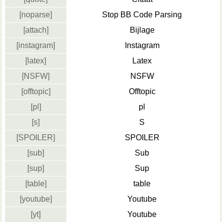
[noparse]
Stop BB Code Parsing
[attach]
Bijlage
[instagram]
Instagram
[latex]
Latex
[NSFW]
NSFW
[offtopic]
Offtopic
[pl]
pl
[s]
S
[SPOILER]
SPOILER
[sub]
Sub
[sup]
Sup
[table]
table
[youtube]
Youtube
[yt]
Youtube