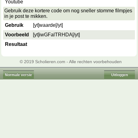
Youtube
Gebruik deze kortere code om nog sneller stomme filmpjes
in je post te mikken.
Gebruik
[yt]
waarde
[/yt]
Voorbeeld
[yt]iwGFalTRHDA[/yt]
Resultaat
© 2019 Scholieren.com - Alle rechten voorbehouden
Normale versie
Uitloggen