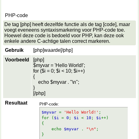
PHP-code
De tag [php] heeft dezelfde functie als de tag [code], maar
voegt eveneens syntaxismarkering voor PHP-code toe.
Hoewel deze code is bedoeld voor PHP, kan deze ook
enkele andere C-achtige talen correct markeren.
Gebruik
[php]
waarde
[/php]
Voorbeeld
[php]
$myvar = 'Hello World!';
for ($
i = 0; $i < 10; $i++)
{
echo $myvar . "\n";
}
[/php]
Resultaat
PHP-code:
$myvar
=
'Hello World!'
;
for (
$i
=
0
;
$i
<
10
;
$i
++)
{
echo
$myvar
.
"\n"
;
}