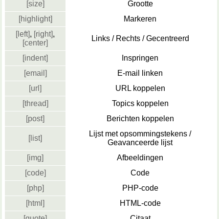
[size]
Grootte
[highlight]
Markeren
[left]
,
[right]
,
Links / Rechts / Gecentreerd
[center]
[indent]
Inspringen
[email]
E-mail linken
[url]
URL koppelen
[thread]
Topics koppelen
[post]
Berichten koppelen
Lijst met opsommingstekens /
[list]
Geavanceerde lijst
[img]
Afbeeldingen
[code]
Code
[php]
PHP-code
[html]
HTML-code
[quote]
Citaat