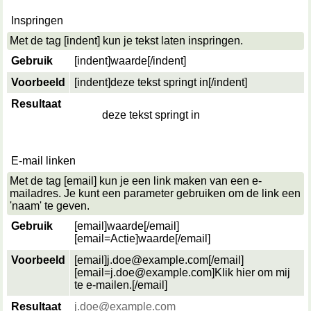
Inspringen
Met de tag [indent] kun je tekst laten inspringen.
Gebruik
[indent]
waarde
[/indent]
Voorbeeld
[indent]deze tekst springt in[/indent]
Resultaat
deze tekst springt in
E-mail linken
Met de tag [email] kun je een link maken van een e-
mailadres. Je kunt een parameter gebruiken om de link een
'naam' te geven.
Gebruik
[email]
waarde
[/email]
[email=
Actie
]
waarde
[/email]
Voorbeeld
[email]j.doe@example.com[/email]
[email=j.doe@example.com]Klik hier om mij
te e-mailen.[/email]
Resultaat
j.doe@example.com