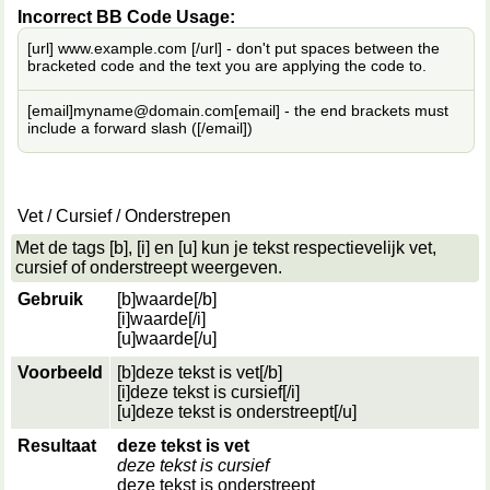
Incorrect BB Code Usage:
[url]
www.example.com
[/url]
- don't put spaces between the
bracketed code and the text you are applying the code to.
[email]
myname@domain.com
[email]
- the end brackets must
include a forward slash (
[/email]
)
Vet / Cursief / Onderstrepen
Met de tags [b], [i] en [u] kun je tekst respectievelijk vet,
cursief of onderstreept weergeven.
Gebruik
[b]
waarde
[/b]
[i]
waarde
[/i]
[u]
waarde
[/u]
Voorbeeld
[b]deze tekst is vet[/b]
[i]deze tekst is cursief[/i]
[u]deze tekst is onderstreept[/u]
Resultaat
deze tekst is vet
deze tekst is cursief
deze tekst is onderstreept