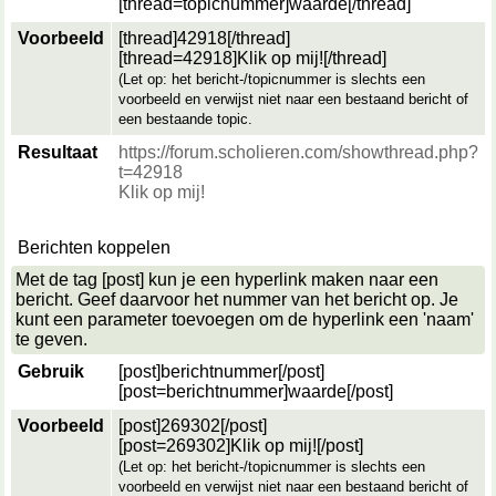
[thread=
topicnummer
]
waarde
[/thread]
Voorbeeld
[thread]42918[/thread]
[thread=42918]Klik op mij![/thread]
(Let op: het bericht-/topicnummer is slechts een
voorbeeld en verwijst niet naar een bestaand bericht of
een bestaande topic.
Resultaat
https://forum.scholieren.com/showthread.php?
t=42918
Klik op mij!
Berichten koppelen
Met de tag [post] kun je een hyperlink maken naar een
bericht. Geef daarvoor het nummer van het bericht op. Je
kunt een parameter toevoegen om de hyperlink een 'naam'
te geven.
Gebruik
[post]
berichtnummer
[/post]
[post=
berichtnummer
]
waarde
[/post]
Voorbeeld
[post]269302[/post]
[post=269302]Klik op mij![/post]
(Let op: het bericht-/topicnummer is slechts een
voorbeeld en verwijst niet naar een bestaand bericht of