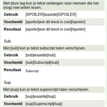
Met deze tag kun je tekst verbergen voor mensen die het
(nog) niet willen lezen.
Gebruik
[SPOILER]
waarde
[/SPOILER]
Voorbeeld
[spoiler]wie dit leest is cool[/spoiler]
Resultaat
[spoiler]wie dit leest is cool[/spoiler]
Sub
Met [sub] kun je tekst subscript laten verschijnen.
Gebruik
[sub]
waarde
[/sub]
Voorbeeld
[sub]Subscript[/sub]
Resultaat
Subscript
Sup
Met [sup] kun je tekst superscript laten verschijnen.
Gebruik
[sup]
waarde
[/sup]
Voorbeeld
[sup]Superscript[/sup]