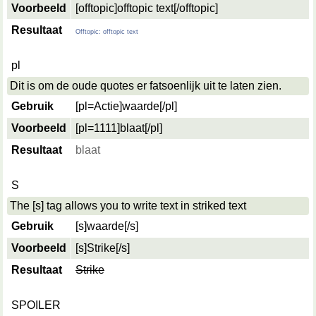
Voorbeeld
[offtopic]offtopic text[/offtopic]
Resultaat
Offtopic: offtopic text
pl
Dit is om de oude quotes er fatsoenlijk uit te laten zien.
Gebruik
[pl=
Actie
]
waarde
[/pl]
Voorbeeld
[pl=1111]blaat[/pl]
Resultaat
blaat
S
The [s] tag allows you to write text in striked text
Gebruik
[s]
waarde
[/s]
Voorbeeld
[s]Strike[/s]
Resultaat
Strike
SPOILER