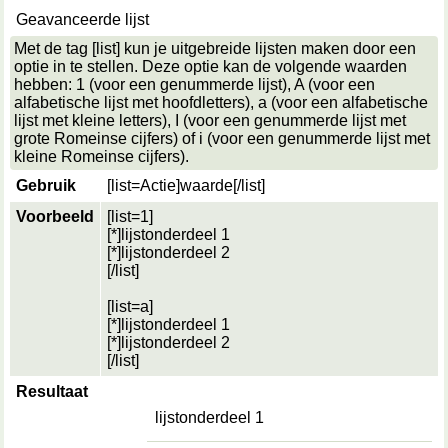
Geavanceerde lijst
Met de tag [list] kun je uitgebreide lijsten maken door een
optie in te stellen. Deze optie kan de volgende waarden
hebben: 1 (voor een genummerde lijst), A (voor een
alfabetische lijst met hoofdletters), a (voor een alfabetische
lijst met kleine letters), I (voor een genummerde lijst met
grote Romeinse cijfers) of i (voor een genummerde lijst met
kleine Romeinse cijfers).
Gebruik
[list=
Actie
]
waarde
[/list]
Voorbeeld
[list=1]
[*]lijstonderdeel 1
[*]lijstonderdeel 2
[/list]
[list=a]
[*]lijstonderdeel 1
[*]lijstonderdeel 2
[/list]
Resultaat
lijstonderdeel 1