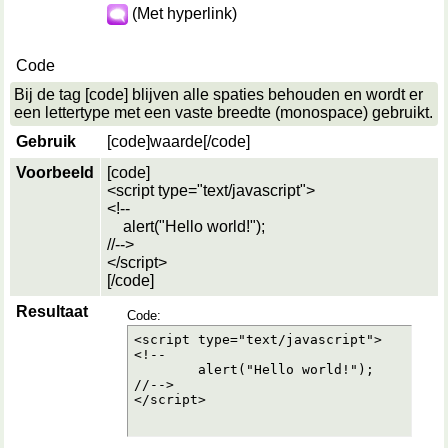
(Met hyperlink)
Code
Bij de tag [code] blijven alle spaties behouden en wordt er
een lettertype met een vaste breedte (monospace) gebruikt.
Gebruik
[code]
waarde
[/code]
Voorbeeld
[code]
<script type="text/javascript">
<!--
alert("Hello world!");
//-->
</script>
[/code]
Resultaat
Code:
<script type="text/javascript">

<!--

	alert("Hello world!");

//-->

</script>