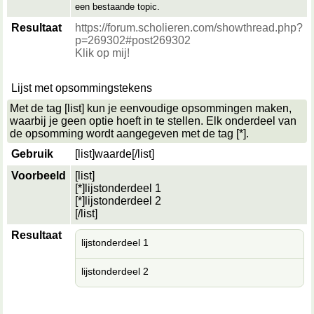
een bestaande topic.
Resultaat
https://forum.scholieren.com/showthread.php?
p=269302#post269302
Klik op mij!
Lijst met opsommingstekens
Met de tag [list] kun je eenvoudige opsommingen maken,
waarbij je geen optie hoeft in te stellen. Elk onderdeel van
de opsomming wordt aangegeven met de tag [*].
Gebruik
[list]
waarde
[/list]
Voorbeeld
[list]
[*]lijstonderdeel 1
[*]lijstonderdeel 2
[/list]
Resultaat
lijstonderdeel 1
lijstonderdeel 2