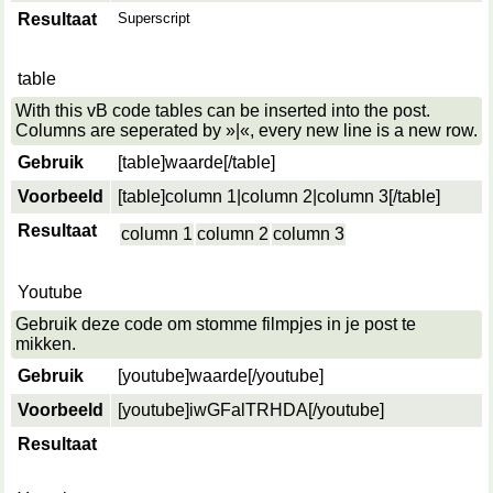
Resultaat
Superscript
table
With this vB code tables can be inserted into the post.
Columns are seperated by »|«, every new line is a new row.
Gebruik
[table]
waarde
[/table]
Voorbeeld
[table]column 1|column 2|column 3[/table]
Resultaat
column 1
column 2
column 3
Youtube
Gebruik deze code om stomme filmpjes in je post te
mikken.
Gebruik
[youtube]
waarde
[/youtube]
Voorbeeld
[youtube]iwGFalTRHDA[/youtube]
Resultaat