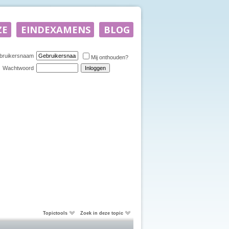
bruikersnaam
Mij onthouden?
Wachtwoord
Topictools
Zoek in deze topic