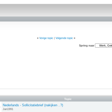
erden
die uw gegevens kunnen ontvangen en verwerken.
«
Vorige topic
|
Volgende topic
»
Spring naar
Topic
Nederlands - Sollicitatiebrief (nakijken ..?)
n
Jan1991