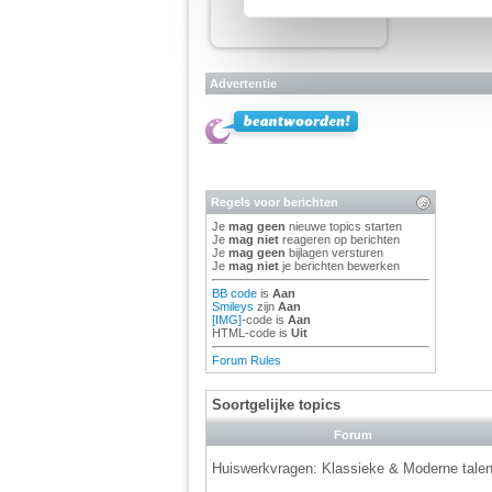
We werken samen met
67 d
Advertentie
Regels voor berichten
Je
mag geen
nieuwe topics starten
Je
mag niet
reageren op berichten
Je
mag geen
bijlagen versturen
Je
mag niet
je berichten bewerken
BB code
is
Aan
Smileys
zijn
Aan
[IMG]
-code is
Aan
HTML-code is
Uit
Forum Rules
Soortgelijke topics
Forum
Huiswerkvragen: Klassieke & Moderne tale