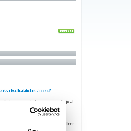
aks.nl/sollicitatiebrief/inhoud/
rwijs je naar eventuele gesprekken die je al
ook.
spreekt.
rmate geschikt bent voor de job. Het is
ls teamspeler, flexibel, etc. Zeg niet alleen
Over