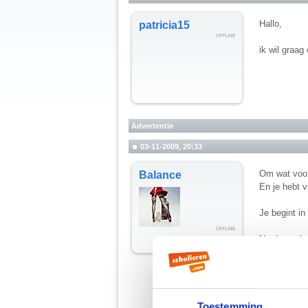
Hallo,
patricia15
ik wil graag
Advertentie
03-11-2009, 20:33
Om wat voor
Balance
En je hebt v
Je begint i
Na de aanhef
met iemand v
In de erop v
De derde ali
handig om da
dat je flexib
Toestemming