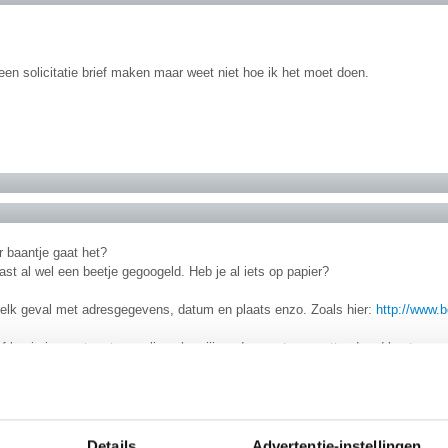
 een solicitatie brief maken maar weet niet hoe ik het moet doen.
 baantje gaat het?
ast al wel een beetje gegoogeld. Heb je al iets op papier?
n elk geval met adresgegevens, datum en plaats enzo. Zoals hier:
http://www.be
 begin je eerst met een alinea hoe jij op de vacature geattendeerd bent en ve
an het bedrijf hebt gehouden. Als het een open sollicitatie is benoem je dat 
olgende alinea vertel je meestal waarom de vacature of het bedrijf jou zo aan
nea gebruik je om jezelf aan te prijzen. Je vertelt hen precies waarom jij uite
arbij kernwoorden te gebruiken die zij ook zelf benoemen in hun vacature, zoa
el bent, beschrijf ook kort waaruit dat blijkt.
Details
Advertentie-instellingen