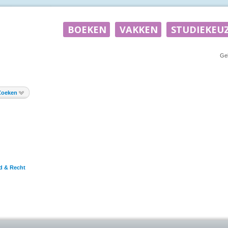
Ge
Zoeken
d & Recht