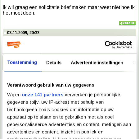
ik wil graag een solicitatie brief maken maar weet niet hoe ik
het moet doen.
03-11-2009, 20:33
Balance
Om wat voor baantje gaat het?
En je hebt vast al wel een beetje gegoogeld. Heb je al iets
Toestemming
Details
Advertentie-instellingen
Ov
op papier?
Je begint in elk geval met adresgegevens, datum en plaats
enzo. Zoals hier:
http://www.beaks.nl/sollicitatiebrief/inhoud/
Verantwoord gebruik van uw gegevens
Na de aanhef begin je eerst met een alinea hoe jij op de
Wij en
onze 141 partners
verwerken je persoonlijke
vacature geattendeerd bent en verwijs je naar eventuele
gegevens (bijv. uw IP-adres) met behulp van
gesprekken die je al met iemand van het bedrijf hebt
technologieën zoals cookies om informatie op uw
gehouden. Als het een open sollicitatie is benoem je dat ook.
In de erop volgende alinea vertel je meestal waarom de
apparaat op te slaan en te gebruiken met als doel
vacature of het bedrijf jou zo aanspreekt.
gepersonaliseerde advertenties en content, metingen aan
De derde alinea gebruik je om jezelf aan te prijzen. Je vertelt
advertenties en content, inzicht in publiek en
hen precies waarom jij uitermate geschikt bent voor de job.
Het is handig om daarbij kernwoorden te gebruiken die zij