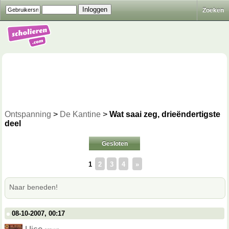
Zoeken
Ontspanning
>
De Kantine
>
Wat saai zeg, drieëndertigste
deel
Gesloten
1
2
3
4
»
Naar beneden!
08-10-2007, 00:17