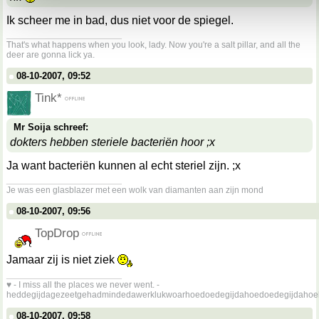
Ik scheer me in bad, dus niet voor de spiegel.
__________________
That's what happens when you look, lady. Now you're a salt pillar, and all the
deer are gonna lick ya.
08-10-2007, 09:52
Tink*
Mr Soija schreef:
dokters hebben steriele bacteriën hoor ;x
Ja want bacteriën kunnen al echt steriel zijn. ;x
__________________
Je was een glasblazer met een wolk van diamanten aan zijn mond
08-10-2007, 09:56
TopDrop
Jamaar zij is niet ziek
__________________
♥ - I miss all the places we never went. -
heddegijdagezeetgehadmindedawerklukwoarhoedoedegijdahoedoedegijdahoe
08-10-2007, 09:58