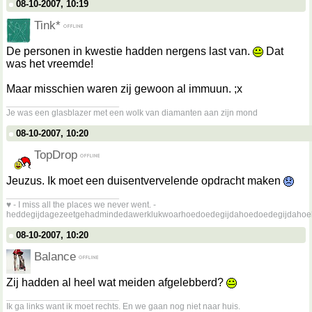
08-10-2007, 10:19
Tink*
De personen in kwestie hadden nergens last van.
Dat
was het vreemde!
Maar misschien waren zij gewoon al immuun. ;x
__________________
Je was een glasblazer met een wolk van diamanten aan zijn mond
08-10-2007, 10:20
TopDrop
Jeuzus. Ik moet een duisentvervelende opdracht maken
__________________
♥ - I miss all the places we never went. -
heddegijdagezeetgehadmindedawerklukwoarhoedoedegijdahoedoedegijdahoe
08-10-2007, 10:20
Balance
Zij hadden al heel wat meiden afgelebberd?
__________________
Ik ga links want ik moet rechts. En we gaan nog niet naar huis.