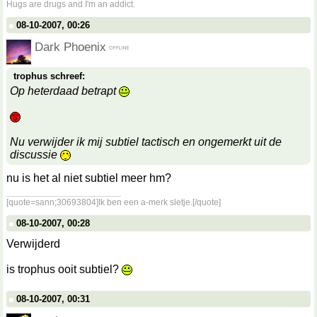
Hugs are drugs and I'm an addict.
08-10-2007, 00:26
Dark Phoenix
trophus schreef:
Op heterdaad betrapt
Nu verwijder ik mij subtiel tactisch en ongemerkt uit de
discussie
nu is het al niet subtiel meer hm?
__________________
[quote=sann;30693804]Ik ben een a-merk sletje.[/quote]
08-10-2007, 00:28
Verwijderd
is trophus ooit subtiel?
08-10-2007, 00:31