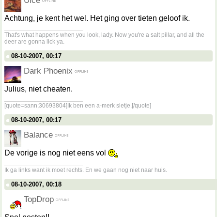
Uice
Achtung, je kent het wel. Het ging over tieten geloof ik.
__________________
That's what happens when you look, lady. Now you're a salt pillar, and all the
deer are gonna lick ya.
08-10-2007, 00:17
Dark Phoenix
Julius, niet cheaten.
__________________
[quote=sann;30693804]Ik ben een a-merk sletje.[/quote]
08-10-2007, 00:17
Balance
De vorige is nog niet eens vol
__________________
Ik ga links want ik moet rechts. En we gaan nog niet naar huis.
08-10-2007, 00:18
TopDrop