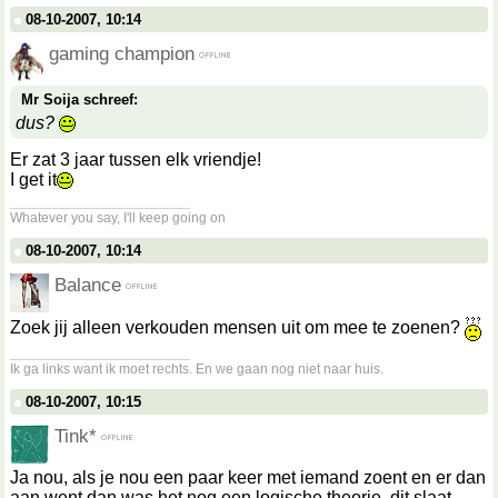
08-10-2007, 10:14
gaming champion
Mr Soija schreef:
dus?
Er zat 3 jaar tussen elk vriendje!
I get it
__________________
Whatever you say, I'll keep going on
08-10-2007, 10:14
Balance
Zoek jij alleen verkouden mensen uit om mee te zoenen?
__________________
Ik ga links want ik moet rechts. En we gaan nog niet naar huis.
08-10-2007, 10:15
Tink*
Ja nou, als je nou een paar keer met iemand zoent en er dan
aan went dan was het nog een logische theorie, dit slaat