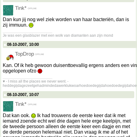
Tink*
Dan kun jij nog wel ziek worden van haar bacteriën, dan is
zij immuun.
__________________
Je was een glasblazer met een wolk van diamanten aan zijn mond
08-10-2007, 10:00
TopDrop
Kan. Of ik heb gewoon duisenttoevallig ergens anders een vir
opgelopen ofzo
__________________
♥ - I miss all the places we never went. -
heddegijdagezeetgehadmindedawerklukwoarhoedoedegijdahoedoedegijdahoe
08-10-2007, 10:07
Tink*
Dat kan ook.
Ik had trouwens de eerste keer dat ik met
iemand zoende echt wel drie dagen hele erge keelpijn, met
de tweede persoon alleen de eerste keer een dagje en met
de derde persoon helemaal niet. Dan vraag ik me af of het