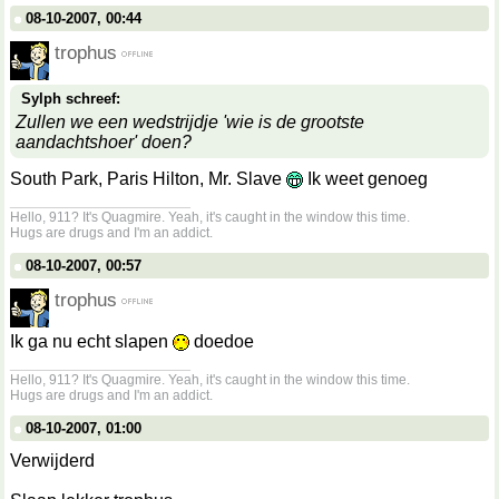
08-10-2007, 00:44
trophus
Sylph schreef:
Zullen we een wedstrijdje 'wie is de grootste
aandachtshoer' doen?
South Park, Paris Hilton, Mr. Slave
Ik weet genoeg
__________________
Hello, 911? It's Quagmire. Yeah, it's caught in the window this time.
Hugs are drugs and I'm an addict.
08-10-2007, 00:57
trophus
Ik ga nu echt slapen
doedoe
__________________
Hello, 911? It's Quagmire. Yeah, it's caught in the window this time.
Hugs are drugs and I'm an addict.
08-10-2007, 01:00
Verwijderd