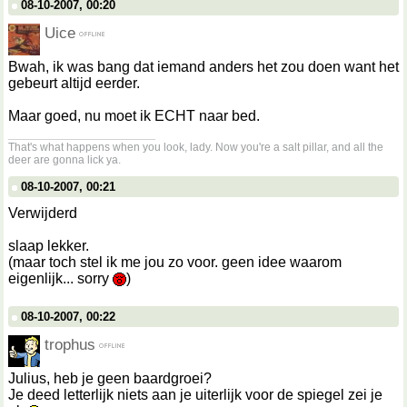
08-10-2007, 00:20
Uice
Bwah, ik was bang dat iemand anders het zou doen want het
gebeurt altijd eerder.
Maar goed, nu moet ik ECHT naar bed.
__________________
That's what happens when you look, lady. Now you're a salt pillar, and all the
deer are gonna lick ya.
08-10-2007, 00:21
Verwijderd
slaap lekker.
(maar toch stel ik me jou zo voor. geen idee waarom
eigenlijk... sorry
)
08-10-2007, 00:22
trophus
Julius, heb je geen baardgroei?
Je deed letterlijk niets aan je uiterlijk voor de spiegel zei je