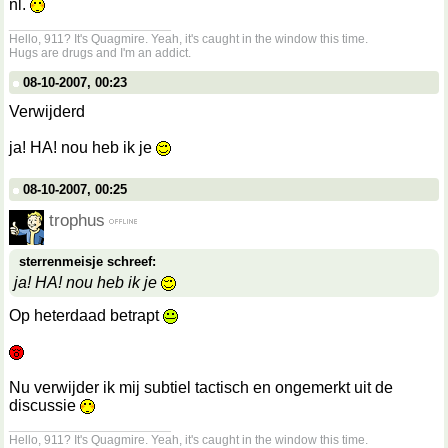
nl.
__________________
Hello, 911? It's Quagmire. Yeah, it's caught in the window this time.
Hugs are drugs and I'm an addict.
08-10-2007, 00:23
Verwijderd
ja! HA! nou heb ik je
08-10-2007, 00:25
trophus
sterrenmeisje schreef:
ja! HA! nou heb ik je
Op heterdaad betrapt
Nu verwijder ik mij subtiel tactisch en ongemerkt uit de
discussie
__________________
Hello, 911? It's Quagmire. Yeah, it's caught in the window this time.