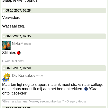
Slaap lekker trophus.
08-10-2007, 03:28
Verwijderd
Wat saai zeg.
08-10-2007, 07:35
Neko*
Stil hier.
__________________
Ik weet niet beter.
08-10-2007, 07:50
Dr. Korsakov
Maarten ligt nog te slapen, maar ik moet straks naar college
dus helaas moest ik mij aan het bed onttrekken.
*Gaat
ontbijt zoeken*
__________________
"Give her a banana. Monkey see, monkey barf." - Gregory House