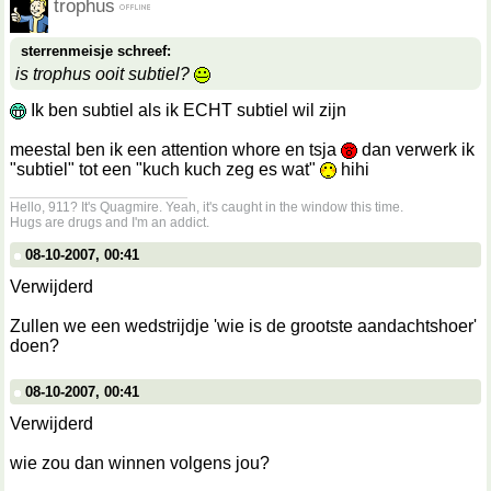
trophus
sterrenmeisje schreef:
is trophus ooit subtiel?
Ik ben subtiel als ik ECHT subtiel wil zijn
meestal ben ik een attention whore en tsja
dan verwerk ik
"subtiel" tot een "kuch kuch zeg es wat"
hihi
__________________
Hello, 911? It's Quagmire. Yeah, it's caught in the window this time.
Hugs are drugs and I'm an addict.
08-10-2007, 00:41
Verwijderd
Zullen we een wedstrijdje 'wie is de grootste aandachtshoer'
doen?
08-10-2007, 00:41
Verwijderd
wie zou dan winnen volgens jou?