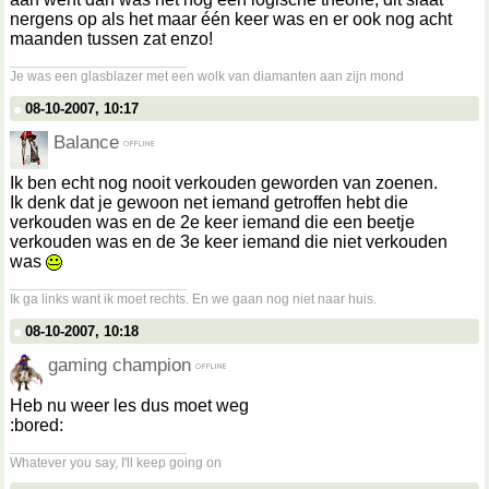
nergens op als het maar één keer was en er ook nog acht
maanden tussen zat enzo!
__________________
Je was een glasblazer met een wolk van diamanten aan zijn mond
08-10-2007, 10:17
Balance
Ik ben echt nog nooit verkouden geworden van zoenen.
Ik denk dat je gewoon net iemand getroffen hebt die
verkouden was en de 2e keer iemand die een beetje
verkouden was en de 3e keer iemand die niet verkouden
was
__________________
Ik ga links want ik moet rechts. En we gaan nog niet naar huis.
08-10-2007, 10:18
gaming champion
Heb nu weer les dus moet weg
:bored:
__________________
Whatever you say, I'll keep going on