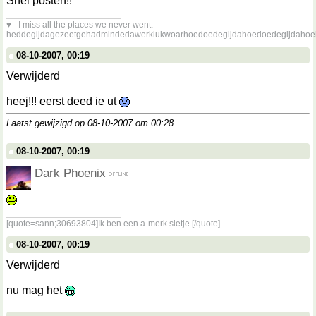
Snel posten!!
__________________
♥ - I miss all the places we never went. -
heddegijdagezeetgehadmindedawerklukwoarhoedoedegijdahoedoedegijdahoe
08-10-2007, 00:19
Verwijderd
heej!!! eerst deed ie ut
Laatst gewijzigd op 08-10-2007 om
00:28
.
08-10-2007, 00:19
Dark Phoenix
__________________
[quote=sann;30693804]Ik ben een a-merk sletje.[/quote]
08-10-2007, 00:19
Verwijderd
nu mag het