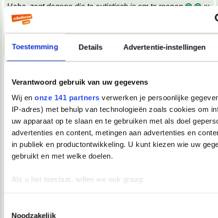
Haha, zegt degene die te autistisch is om te roepen
;x
;x
Wat een belabberde failreactie.
Toestemming
Details
Advertentie-instellingen
08-10-2007, 09:17
TopDrop
Verantwoord gebruik van uw gegevens
OMG! Keelpijn!!
__________________
Wij en
onze 141 partners
verwerken je persoonlijke gegeven
♥ - I miss all the places we never went. -
IP-adres) met behulp van technologieën zoals cookies om in
heddegijdagezeetgehadmindedawerklukwoarhoedoedegijdahoedoedegijdahoe
uw apparaat op te slaan en te gebruiken met als doel gepers
08-10-2007, 09:39
advertenties en content, metingen aan advertenties en conten
Verwijderd
in publiek en productontwikkeling. U kunt kiezen wie uw geg
*keelpastille doneer*
gebruikt en met welke doelen.
08-10-2007, 09:39
Als u het toestaat, willen we ook graag:
TopDrop
Informatie verzamelen over uw geografische locatie, die 
meter nauwkeurig kan zijn
Toestemmingsselectie
*inneemt*
Noodzakelijk
__________________
Uw apparaat identificeren door het actief te scannen op 