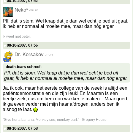
08-10-2007, 07:52
Neko*
Pff, dat is stom. Wel knap dat je dan wel echt je bed uit gaat,
ik heb er normaal al moeite mee, maar dan nóg erger.
__________________
Ik weet niet beter.
08-10-2007, 07:56
Dr. Korsakov
death-tears schreef:
Pff, dat is stom. Wel knap dat je dan wel echt je bed uit
gaat, ik heb er normaal al moeite mee, maar dan nóg erger.
Ja, ik ook, maar het eerste college van de week is altijd een
patiëntdemonstratie en die zijn leuk! En Maarten is een
beetje ziek, dus om hem nou wakker te maken... Maar goed,
ik ga even verder met mijn haar afdrogen, anders ben ik
alsnog te laat.
__________________
"Give her a banana. Monkey see, monkey barf." - Gregory House
08-10-2007, 07:58