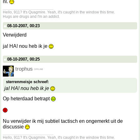
nl.
__________________
Hello, 911? It's Quagmire. Yeah, it's caught in the window this time.
Hugs are drugs and I'm an addict.
08-10-2007, 00:23
Verwijderd
ja! HA! nou heb ik je
08-10-2007, 00:25
trophus
sterrenmeisje schreef:
ja! HA! nou heb ik je
Op heterdaad betrapt
Nu verwijder ik mij subtiel tactisch en ongemerkt uit de
discussie
__________________
Hello, 911? It's Quagmire. Yeah, it's caught in the window this time.