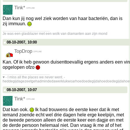
Tink*
Dan kun jij nog wel ziek worden van haar bacteriën, dan is
zij immuun.
__________________
Je was een glasblazer met een wolk van diamanten aan zijn mond
08-10-2007, 10:00
TopDrop
Kan. Of ik heb gewoon duisenttoevallig ergens anders een vir
opgelopen ofzo
__________________
♥ - I miss all the places we never went. -
heddegijdagezeetgehadmindedawerklukwoarhoedoedegijdahoedoedegijdahoe
08-10-2007, 10:07
Tink*
Dat kan ook.
Ik had trouwens de eerste keer dat ik met
iemand zoende echt wel drie dagen hele erge keelpijn, met
de tweede persoon alleen de eerste keer een dagje en met
de derde persoon helemaal niet. Dan vraag ik me af of het