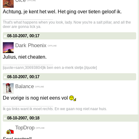
Uice
Achtung, je kent het wel. Het ging over tieten geloof ik.
__________________
That's what happens when you look, lady. Now you're a salt pillar, and all the
deer are gonna lick ya.
08-10-2007, 00:17
Dark Phoenix
Julius, niet cheaten.
__________________
[quote=sann;30693804]Ik ben een a-merk sletje.[/quote]
08-10-2007, 00:17
Balance
De vorige is nog niet eens vol
__________________
Ik ga links want ik moet rechts. En we gaan nog niet naar huis.
08-10-2007, 00:18
TopDrop