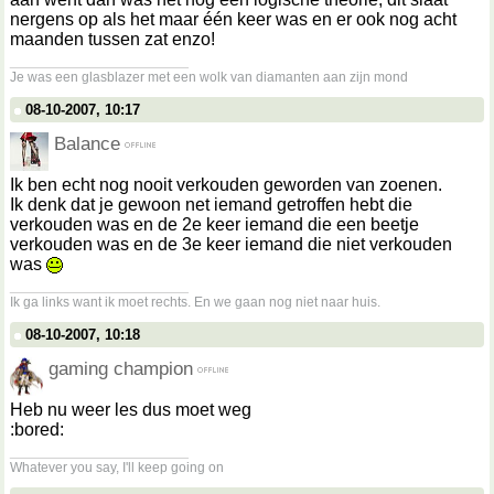
nergens op als het maar één keer was en er ook nog acht
maanden tussen zat enzo!
__________________
Je was een glasblazer met een wolk van diamanten aan zijn mond
08-10-2007, 10:17
Balance
Ik ben echt nog nooit verkouden geworden van zoenen.
Ik denk dat je gewoon net iemand getroffen hebt die
verkouden was en de 2e keer iemand die een beetje
verkouden was en de 3e keer iemand die niet verkouden
was
__________________
Ik ga links want ik moet rechts. En we gaan nog niet naar huis.
08-10-2007, 10:18
gaming champion
Heb nu weer les dus moet weg
:bored:
__________________
Whatever you say, I'll keep going on