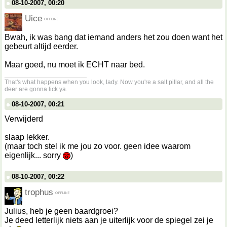
08-10-2007, 00:20
Uice
Bwah, ik was bang dat iemand anders het zou doen want het
gebeurt altijd eerder.
Maar goed, nu moet ik ECHT naar bed.
__________________
That's what happens when you look, lady. Now you're a salt pillar, and all the
deer are gonna lick ya.
08-10-2007, 00:21
Verwijderd
slaap lekker.
(maar toch stel ik me jou zo voor. geen idee waarom
eigenlijk... sorry
)
08-10-2007, 00:22
trophus
Julius, heb je geen baardgroei?
Je deed letterlijk niets aan je uiterlijk voor de spiegel zei je