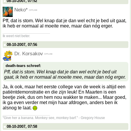
08-10-2007, 07:52
Neko*
Pff, dat is stom. Wel knap dat je dan wel echt je bed uit gaat,
ik heb er normaal al moeite mee, maar dan nóg erger.
__________________
Ik weet niet beter.
08-10-2007, 07:56
Dr. Korsakov
death-tears schreef:
Pff, dat is stom. Wel knap dat je dan wel echt je bed uit
gaat, ik heb er normaal al moeite mee, maar dan nóg erger.
Ja, ik ook, maar het eerste college van de week is altijd een
patiëntdemonstratie en die zijn leuk! En Maarten is een
beetje ziek, dus om hem nou wakker te maken... Maar goed,
ik ga even verder met mijn haar afdrogen, anders ben ik
alsnog te laat.
__________________
"Give her a banana. Monkey see, monkey barf." - Gregory House
08-10-2007, 07:58