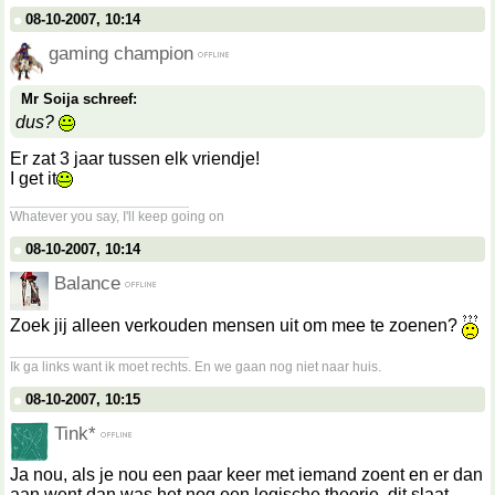
08-10-2007, 10:14
gaming champion
Mr Soija schreef:
dus?
Er zat 3 jaar tussen elk vriendje!
I get it
__________________
Whatever you say, I'll keep going on
08-10-2007, 10:14
Balance
Zoek jij alleen verkouden mensen uit om mee te zoenen?
__________________
Ik ga links want ik moet rechts. En we gaan nog niet naar huis.
08-10-2007, 10:15
Tink*
Ja nou, als je nou een paar keer met iemand zoent en er dan
aan went dan was het nog een logische theorie, dit slaat