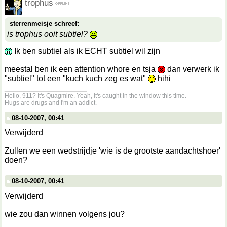
trophus
sterrenmeisje schreef:
is trophus ooit subtiel?
Ik ben subtiel als ik ECHT subtiel wil zijn
meestal ben ik een attention whore en tsja
dan verwerk ik
"subtiel" tot een "kuch kuch zeg es wat"
hihi
__________________
Hello, 911? It's Quagmire. Yeah, it's caught in the window this time.
Hugs are drugs and I'm an addict.
08-10-2007, 00:41
Verwijderd
Zullen we een wedstrijdje 'wie is de grootste aandachtshoer'
doen?
08-10-2007, 00:41
Verwijderd
wie zou dan winnen volgens jou?