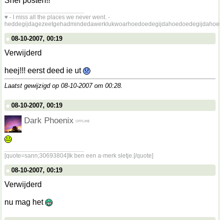
Snel posten!!
__________________
♥ - I miss all the places we never went. -
heddegijdagezeetgehadmindedawerklukwoarhoedoedegijdahoedoedegijdahoe
08-10-2007, 00:19
Verwijderd
heej!!! eerst deed ie ut
Laatst gewijzigd op 08-10-2007 om
00:28
.
08-10-2007, 00:19
Dark Phoenix
__________________
[quote=sann;30693804]Ik ben een a-merk sletje.[/quote]
08-10-2007, 00:19
Verwijderd
nu mag het