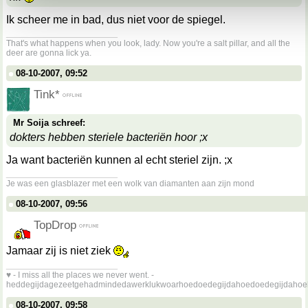
Ik scheer me in bad, dus niet voor de spiegel.
__________________
That's what happens when you look, lady. Now you're a salt pillar, and all the
deer are gonna lick ya.
08-10-2007, 09:52
Tink*
Mr Soija schreef:
dokters hebben steriele bacteriën hoor ;x
Ja want bacteriën kunnen al echt steriel zijn. ;x
__________________
Je was een glasblazer met een wolk van diamanten aan zijn mond
08-10-2007, 09:56
TopDrop
Jamaar zij is niet ziek
__________________
♥ - I miss all the places we never went. -
heddegijdagezeetgehadmindedawerklukwoarhoedoedegijdahoedoedegijdahoe
08-10-2007, 09:58