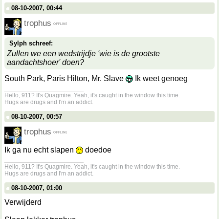
08-10-2007, 00:44
trophus
Sylph schreef:
Zullen we een wedstrijdje 'wie is de grootste
aandachtshoer' doen?
South Park, Paris Hilton, Mr. Slave
Ik weet genoeg
__________________
Hello, 911? It's Quagmire. Yeah, it's caught in the window this time.
Hugs are drugs and I'm an addict.
08-10-2007, 00:57
trophus
Ik ga nu echt slapen
doedoe
__________________
Hello, 911? It's Quagmire. Yeah, it's caught in the window this time.
Hugs are drugs and I'm an addict.
08-10-2007, 01:00
Verwijderd