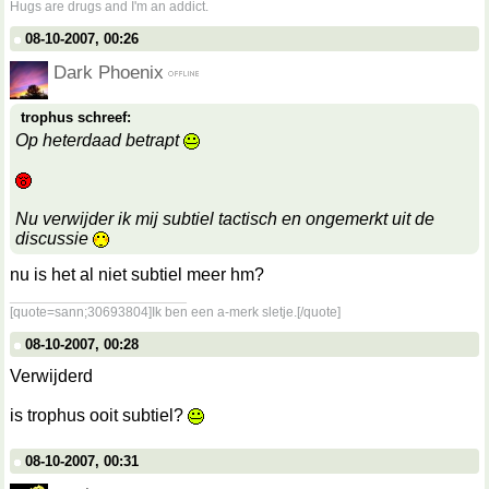
Hugs are drugs and I'm an addict.
08-10-2007, 00:26
Dark Phoenix
trophus schreef:
Op heterdaad betrapt
Nu verwijder ik mij subtiel tactisch en ongemerkt uit de
discussie
nu is het al niet subtiel meer hm?
__________________
[quote=sann;30693804]Ik ben een a-merk sletje.[/quote]
08-10-2007, 00:28
Verwijderd
is trophus ooit subtiel?
08-10-2007, 00:31