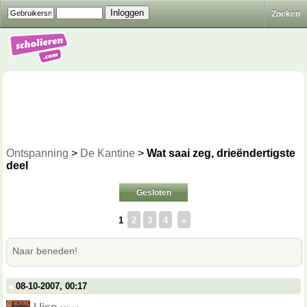
Zoeken
Ontspanning
>
De Kantine
>
Wat saai zeg, drieëndertigste
deel
Gesloten
1
2
3
4
»
Naar beneden!
08-10-2007, 00:17