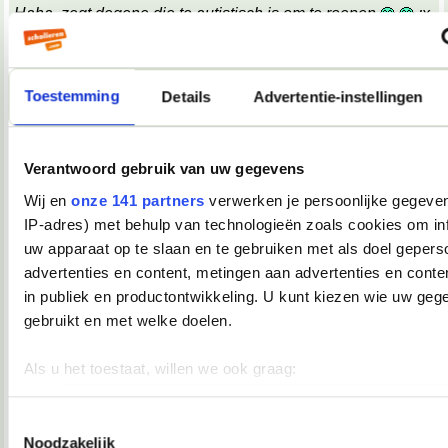
Haha, zegt degene die te autistisch is om te roepen
;x
;x
Wat een belabberde failreactie.
Toestemming
Details
Advertentie-instellingen
08-10-2007, 09:17
TopDrop
Verantwoord gebruik van uw gegevens
OMG! Keelpijn!!
__________________
Wij en
onze 141 partners
verwerken je persoonlijke gegeven
♥ - I miss all the places we never went. -
IP-adres) met behulp van technologieën zoals cookies om in
heddegijdagezeetgehadmindedawerklukwoarhoedoedegijdahoedoedegijdahoe
uw apparaat op te slaan en te gebruiken met als doel gepers
08-10-2007, 09:39
advertenties en content, metingen aan advertenties en conten
Verwijderd
in publiek en productontwikkeling. U kunt kiezen wie uw geg
*keelpastille doneer*
gebruikt en met welke doelen.
08-10-2007, 09:39
Als u het toestaat, willen we ook graag:
TopDrop
Informatie verzamelen over uw geografische locatie, die 
meter nauwkeurig kan zijn
Toestemmingsselectie
*inneemt*
Noodzakelijk
__________________
Uw apparaat identificeren door het actief te scannen op 