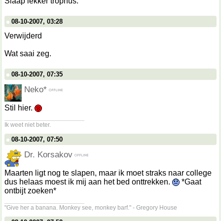
Slaap lekker trophus.
08-10-2007, 03:28
Verwijderd
Wat saai zeg.
08-10-2007, 07:35
Neko*
Stil hier.
__________________
Ik weet niet beter.
08-10-2007, 07:50
Dr. Korsakov
Maarten ligt nog te slapen, maar ik moet straks naar college
dus helaas moest ik mij aan het bed onttrekken.
*Gaat
ontbijt zoeken*
__________________
"Give her a banana. Monkey see, monkey barf." - Gregory House