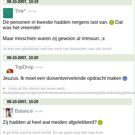
08-10-2007, 10:19
Tink*
De personen in kwestie hadden nergens last van.
Dat
was het vreemde!
Maar misschien waren zij gewoon al immuun. ;x
__________________
Je was een glasblazer met een wolk van diamanten aan zijn mond
08-10-2007, 10:20
TopDrop
Jeuzus. Ik moet een duisentvervelende opdracht maken
__________________
♥ - I miss all the places we never went. -
heddegijdagezeetgehadmindedawerklukwoarhoedoedegijdahoedoedegijdahoe
08-10-2007, 10:20
Balance
Zij hadden al heel wat meiden afgelebberd?
__________________
Ik ga links want ik moet rechts. En we gaan nog niet naar huis.