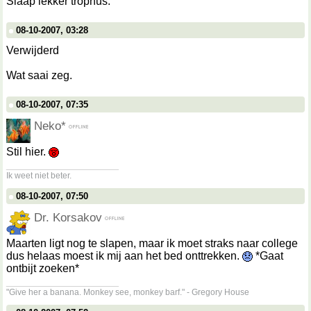
Slaap lekker trophus.
08-10-2007, 03:28
Verwijderd
Wat saai zeg.
08-10-2007, 07:35
Neko*
Stil hier.
__________________
Ik weet niet beter.
08-10-2007, 07:50
Dr. Korsakov
Maarten ligt nog te slapen, maar ik moet straks naar college
dus helaas moest ik mij aan het bed onttrekken.
*Gaat
ontbijt zoeken*
__________________
"Give her a banana. Monkey see, monkey barf." - Gregory House