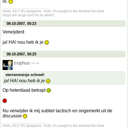
nl.
__________________
Hello, 911? It's Quagmire. Yeah, it's caught in the window this time.
Hugs are drugs and I'm an addict.
08-10-2007, 00:23
Verwijderd
ja! HA! nou heb ik je
08-10-2007, 00:25
trophus
sterrenmeisje schreef:
ja! HA! nou heb ik je
Op heterdaad betrapt
Nu verwijder ik mij subtiel tactisch en ongemerkt uit de
discussie
__________________
Hello, 911? It's Quagmire. Yeah, it's caught in the window this time.