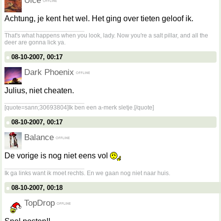
Uice
Achtung, je kent het wel. Het ging over tieten geloof ik.
__________________
That's what happens when you look, lady. Now you're a salt pillar, and all the
deer are gonna lick ya.
08-10-2007, 00:17
Dark Phoenix
Julius, niet cheaten.
__________________
[quote=sann;30693804]Ik ben een a-merk sletje.[/quote]
08-10-2007, 00:17
Balance
De vorige is nog niet eens vol
__________________
Ik ga links want ik moet rechts. En we gaan nog niet naar huis.
08-10-2007, 00:18
TopDrop