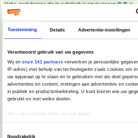
Haha, zegt degene die te autistisch is om te roepen
;x
;x
Wat een belabberde failreactie.
Toestemming
Details
Advertentie-instellingen
08-10-2007, 09:17
TopDrop
Verantwoord gebruik van uw gegevens
OMG! Keelpijn!!
__________________
Wij en
onze 141 partners
verwerken je persoonlijke gegeven
♥ - I miss all the places we never went. -
IP-adres) met behulp van technologieën zoals cookies om in
heddegijdagezeetgehadmindedawerklukwoarhoedoedegijdahoedoedegijdahoe
uw apparaat op te slaan en te gebruiken met als doel gepers
08-10-2007, 09:39
advertenties en content, metingen aan advertenties en conten
Verwijderd
in publiek en productontwikkeling. U kunt kiezen wie uw geg
*keelpastille doneer*
gebruikt en met welke doelen.
08-10-2007, 09:39
Als u het toestaat, willen we ook graag:
TopDrop
Informatie verzamelen over uw geografische locatie, die 
meter nauwkeurig kan zijn
Toestemmingsselectie
*inneemt*
Noodzakelijk
__________________
Uw apparaat identificeren door het actief te scannen op 