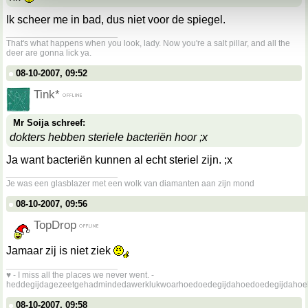
Ik scheer me in bad, dus niet voor de spiegel.
__________________
That's what happens when you look, lady. Now you're a salt pillar, and all the
deer are gonna lick ya.
08-10-2007, 09:52
Tink*
Mr Soija schreef:
dokters hebben steriele bacteriën hoor ;x
Ja want bacteriën kunnen al echt steriel zijn. ;x
__________________
Je was een glasblazer met een wolk van diamanten aan zijn mond
08-10-2007, 09:56
TopDrop
Jamaar zij is niet ziek
__________________
♥ - I miss all the places we never went. -
heddegijdagezeetgehadmindedawerklukwoarhoedoedegijdahoedoedegijdahoe
08-10-2007, 09:58