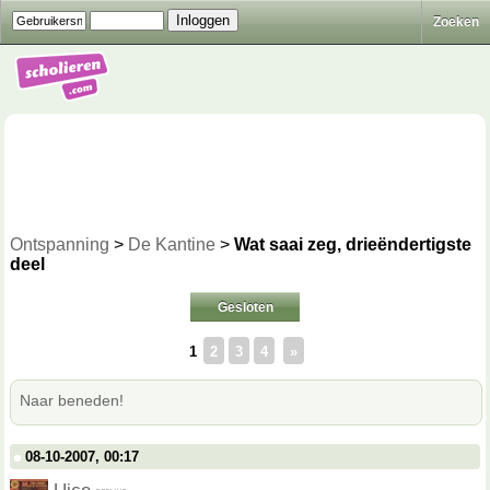
Zoeken
Ontspanning
>
De Kantine
>
Wat saai zeg, drieëndertigste
deel
Gesloten
1
2
3
4
»
Naar beneden!
08-10-2007, 00:17