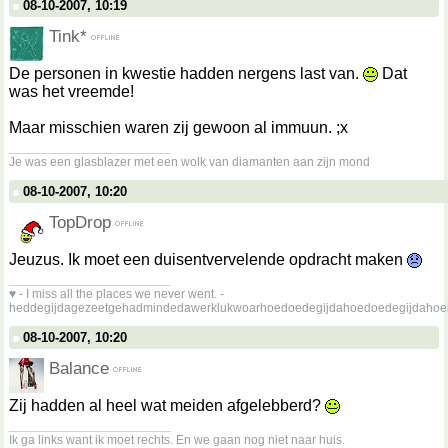
08-10-2007, 10:19
Tink*
De personen in kwestie hadden nergens last van.
Dat
was het vreemde!
Maar misschien waren zij gewoon al immuun. ;x
__________________
Je was een glasblazer met een wolk van diamanten aan zijn mond
08-10-2007, 10:20
TopDrop
Jeuzus. Ik moet een duisentvervelende opdracht maken
__________________
♥ - I miss all the places we never went. -
heddegijdagezeetgehadmindedawerklukwoarhoedoedegijdahoedoedegijdahoe
08-10-2007, 10:20
Balance
Zij hadden al heel wat meiden afgelebberd?
__________________
Ik ga links want ik moet rechts. En we gaan nog niet naar huis.