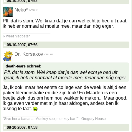
08-10-2007, 07:52
Neko*
Pff, dat is stom. Wel knap dat je dan wel echt je bed uit gaat,
ik heb er normaal al moeite mee, maar dan nóg erger.
__________________
Ik weet niet beter.
08-10-2007, 07:56
Dr. Korsakov
death-tears schreef:
Pff, dat is stom. Wel knap dat je dan wel echt je bed uit
gaat, ik heb er normaal al moeite mee, maar dan nóg erger.
Ja, ik ook, maar het eerste college van de week is altijd een
patiëntdemonstratie en die zijn leuk! En Maarten is een
beetje ziek, dus om hem nou wakker te maken... Maar goed,
ik ga even verder met mijn haar afdrogen, anders ben ik
alsnog te laat.
__________________
"Give her a banana. Monkey see, monkey barf." - Gregory House
08-10-2007, 07:58