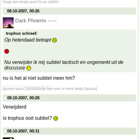
Hugs are drugs and I'm an addict.
08-10-2007, 00:26
Dark Phoenix
trophus schreef:
Op heterdaad betrapt
Nu verwijder ik mij subtiel tactisch en ongemerkt uit de
discussie
nu is het al niet subtiel meer hm?
__________________
[quote=sann;30693804]Ik ben een a-merk sletje.[/quote]
08-10-2007, 00:28
Verwijderd
is trophus ooit subtiel?
08-10-2007, 00:31