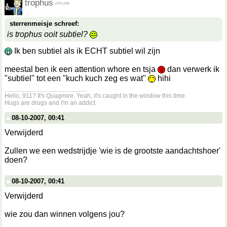
trophus
sterrenmeisje schreef:
is trophus ooit subtiel?
Ik ben subtiel als ik ECHT subtiel wil zijn
meestal ben ik een attention whore en tsja
dan verwerk ik
"subtiel" tot een "kuch kuch zeg es wat"
hihi
__________________
Hello, 911? It's Quagmire. Yeah, it's caught in the window this time.
Hugs are drugs and I'm an addict.
08-10-2007, 00:41
Verwijderd
Zullen we een wedstrijdje 'wie is de grootste aandachtshoer'
doen?
08-10-2007, 00:41
Verwijderd
wie zou dan winnen volgens jou?