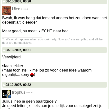
08-10-2007, 00:20
Uice
Bwah, ik was bang dat iemand anders het zou doen want het
gebeurt altijd eerder.
Maar goed, nu moet ik ECHT naar bed.
__________________
That's what happens when you look, lady. Now you're a salt pillar, and all the
deer are gonna lick ya.
08-10-2007, 00:21
Verwijderd
slaap lekker.
(maar toch stel ik me jou zo voor. geen idee waarom
eigenlijk... sorry
)
08-10-2007, 00:22
trophus
Julius, heb je geen baardgroei?
Je deed letterlijk niets aan je uiterlijk voor de spiegel zei je