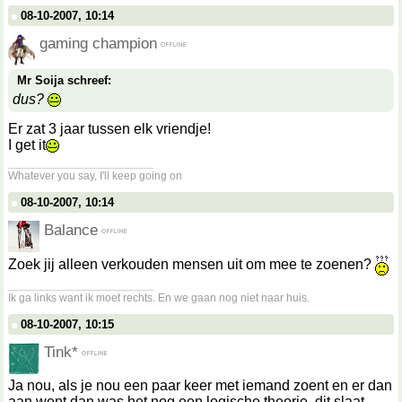
08-10-2007, 10:14
gaming champion
Mr Soija schreef:
dus?
Er zat 3 jaar tussen elk vriendje!
I get it
__________________
Whatever you say, I'll keep going on
08-10-2007, 10:14
Balance
Zoek jij alleen verkouden mensen uit om mee te zoenen?
__________________
Ik ga links want ik moet rechts. En we gaan nog niet naar huis.
08-10-2007, 10:15
Tink*
Ja nou, als je nou een paar keer met iemand zoent en er dan
aan went dan was het nog een logische theorie, dit slaat