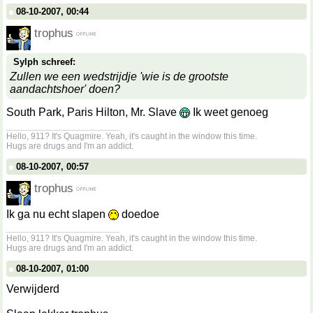
08-10-2007, 00:44
trophus
Sylph schreef:
Zullen we een wedstrijdje 'wie is de grootste
aandachtshoer' doen?
South Park, Paris Hilton, Mr. Slave
Ik weet genoeg
__________________
Hello, 911? It's Quagmire. Yeah, it's caught in the window this time.
Hugs are drugs and I'm an addict.
08-10-2007, 00:57
trophus
Ik ga nu echt slapen
doedoe
__________________
Hello, 911? It's Quagmire. Yeah, it's caught in the window this time.
Hugs are drugs and I'm an addict.
08-10-2007, 01:00
Verwijderd