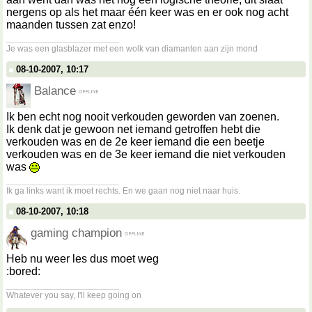
nergens op als het maar één keer was en er ook nog acht
maanden tussen zat enzo!
__________________
Je was een glasblazer met een wolk van diamanten aan zijn mond
08-10-2007, 10:17
Balance
Ik ben echt nog nooit verkouden geworden van zoenen.
Ik denk dat je gewoon net iemand getroffen hebt die
verkouden was en de 2e keer iemand die een beetje
verkouden was en de 3e keer iemand die niet verkouden
was
__________________
Ik ga links want ik moet rechts. En we gaan nog niet naar huis.
08-10-2007, 10:18
gaming champion
Heb nu weer les dus moet weg
:bored:
__________________
Whatever you say, I'll keep going on