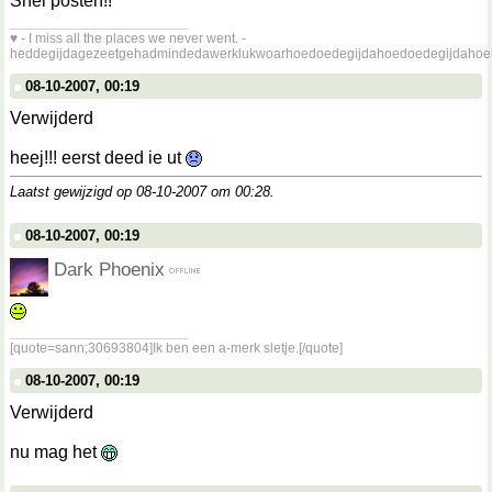
Snel posten!!
__________________
♥ - I miss all the places we never went. -
heddegijdagezeetgehadmindedawerklukwoarhoedoedegijdahoedoedegijdahoe
08-10-2007, 00:19
Verwijderd
heej!!! eerst deed ie ut
Laatst gewijzigd op 08-10-2007 om
00:28
.
08-10-2007, 00:19
Dark Phoenix
__________________
[quote=sann;30693804]Ik ben een a-merk sletje.[/quote]
08-10-2007, 00:19
Verwijderd
nu mag het