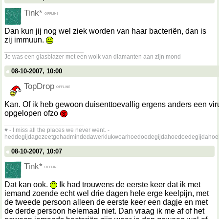
Tink*
Dan kun jij nog wel ziek worden van haar bacteriën, dan is
zij immuun.
__________________
Je was een glasblazer met een wolk van diamanten aan zijn mond
08-10-2007, 10:00
TopDrop
Kan. Of ik heb gewoon duisenttoevallig ergens anders een vir
opgelopen ofzo
__________________
♥ - I miss all the places we never went. -
heddegijdagezeetgehadmindedawerklukwoarhoedoedegijdahoedoedegijdahoe
08-10-2007, 10:07
Tink*
Dat kan ook.
Ik had trouwens de eerste keer dat ik met
iemand zoende echt wel drie dagen hele erge keelpijn, met
de tweede persoon alleen de eerste keer een dagje en met
de derde persoon helemaal niet. Dan vraag ik me af of het