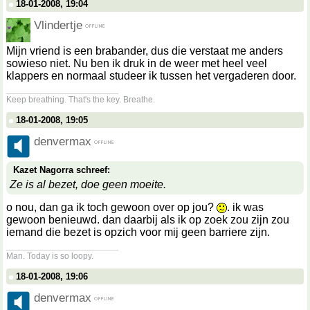
18-01-2008, 19:04
Vlindertje
Mijn vriend is een brabander, dus die verstaat me anders
sowieso niet. Nu ben ik druk in de weer met heel veel
klappers en normaal studeer ik tussen het vergaderen door.
__________________
Keep breathing. That's the key. Breathe.
18-01-2008, 19:05
denvermax
Kazet Nagorra schreef:
Ze is al bezet, doe geen moeite.
o nou, dan ga ik toch gewoon over op jou?
. ik was
gewoon benieuwd. dan daarbij als ik op zoek zou zijn zou
iemand die bezet is opzich voor mij geen barriere zijn.
__________________
Man. Today is so loopy.
18-01-2008, 19:06
denvermax