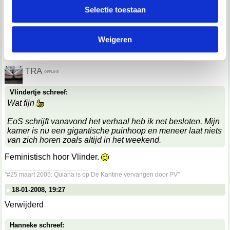
TRA
partners voor social media, adverteren en analyse. Deze
Selectie toestaan
partners kunnen deze gegevens combineren met andere
Omdat hij beter was.
informatie die je aan ze hebt verstrekt of die ze hebben
__________________
Weigeren
verzameld op basis van jouw gebruik van hun services.
"#25 maart 2005: Quiana is op De Kantine vervangen door PV"
18-01-2008, 19:26
We werken samen met
67 derden
die uw gegevens
TRA
kunnen ontvangen en verwerken.
Vlindertje schreef:
Wat fijn
EoS schrijft vanavond het verhaal heb ik net besloten. Mijn
kamer is nu een gigantische puinhoop en meneer laat niets
van zich horen zoals altijd in het weekend.
Feministisch hoor Vlinder.
__________________
"#25 maart 2005: Quiana is op De Kantine vervangen door PV"
18-01-2008, 19:27
Verwijderd
Hanneke schreef: