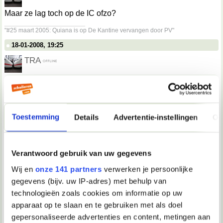
Maar ze lag toch op de IC ofzo?
__________________
"#25 maart 2005: Quiana is op De Kantine vervangen door PV"
18-01-2008, 19:25
TRA
Missy schreef:
Waarom jij niet TRA?
Waarom wel?q
__________________
Toestemming
Details
Advertentie-instellingen
Ov
"#25 maart 2005: Quiana is op De Kantine vervangen door PV"
18-01-2008, 19:25
Verantwoord gebruik van uw gegevens
Verwijderd
Wij en
onze 141 partners
verwerken je persoonlijke
Missy schreef:
gegevens (bijv. uw IP-adres) met behulp van
Het gaat heel goed.
We hebben heel braaf het hele huis
technologieën zoals cookies om informatie op uw
schoon gemaakt voordat ze thuiskwam. Dat vond ze wel
tof. Ze wou gelijk weer gaan koken. Dat ging alleen een
apparaat op te slaan en te gebruiken met als doel
beetje klunsig, maar met wat hulp hebben we nasi
gepersonaliseerde advertenties en content, metingen aan
gemaakt.