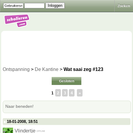
Zoeken
Ontspanning
>
De Kantine
>
Wat saai zeg #123
Gesloten
1
2
3
4
»
Naar beneden!
18-01-2008, 18:51
Vlindertje