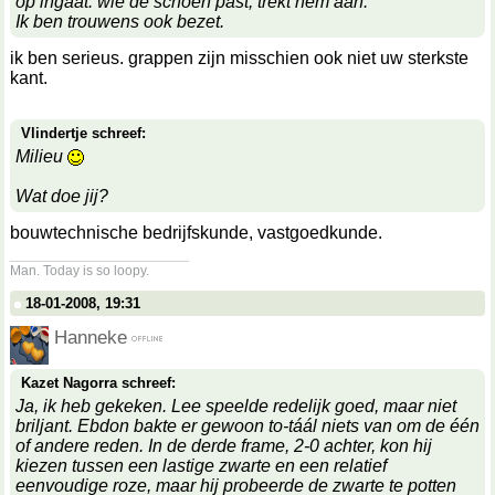
op ingaat: wie de schoen past, trekt hem aan.
Ik ben trouwens ook bezet.
ik ben serieus. grappen zijn misschien ook niet uw sterkste
kant.
Vlindertje schreef:
Milieu
Wat doe jij?
bouwtechnische bedrijfskunde, vastgoedkunde.
__________________
Man. Today is so loopy.
18-01-2008, 19:31
Hanneke
Kazet Nagorra schreef:
Ja, ik heb gekeken. Lee speelde redelijk goed, maar niet
briljant. Ebdon bakte er gewoon to-táál niets van om de één
of andere reden. In de derde frame, 2-0 achter, kon hij
kiezen tussen een lastige zwarte en een relatief
eenvoudige roze, maar hij probeerde de zwarte te potten