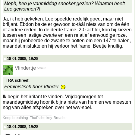
Meph, heb je vanmiddag snooker gezien? Waarom heeft
Lee gewonnen?!
Ja, ik heb gekeken. Lee speelde redelijk goed, maar niet
briljant. Ebdon bakte er gewoon to-táál niets van om de één
of andere reden. In de derde frame, 2-0 achter, kon hij kiezen
tussen een lastige zwarte en een relatief eenvoudige roze,
maar hij probeerde de zwarte te potten om een 147 te halen,
maar dat mislukte en hij verloor het frame. Beetje knullig.
18-01-2008, 19:28
Vlindertje
TRA schreef:
Feministisch hoor Vlinder.
Ik begin het irritant te vinden. Vrijdagmorgen tot
maandagmiddag hoor ik bijna niets van hem en we moesten
nog van alles afspreken over het ww-spel.
__________________
Keep breathing. That's the key. Breathe.
18-01-2008, 19:28