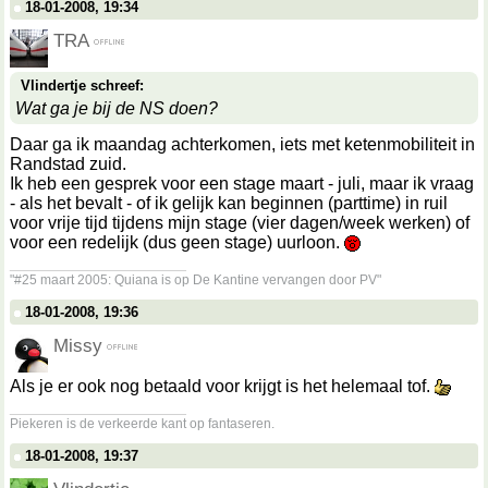
18-01-2008, 19:34
TRA
Vlindertje schreef:
Wat ga je bij de NS doen?
Daar ga ik maandag achterkomen, iets met ketenmobiliteit in
Randstad zuid.
Ik heb een gesprek voor een stage maart - juli, maar ik vraag
- als het bevalt - of ik gelijk kan beginnen (parttime) in ruil
voor vrije tijd tijdens mijn stage (vier dagen/week werken) of
voor een redelijk (dus geen stage) uurloon.
__________________
"#25 maart 2005: Quiana is op De Kantine vervangen door PV"
18-01-2008, 19:36
Missy
Als je er ook nog betaald voor krijgt is het helemaal tof.
__________________
Piekeren is de verkeerde kant op fantaseren.
18-01-2008, 19:37