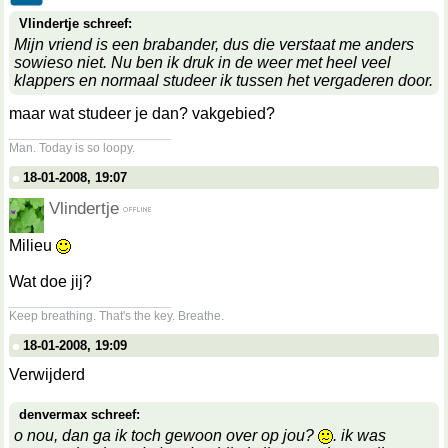
Vlindertje schreef:
Mijn vriend is een brabander, dus die verstaat me anders
sowieso niet. Nu ben ik druk in de weer met heel veel
klappers en normaal studeer ik tussen het vergaderen door.
maar wat studeer je dan? vakgebied?
__________________
Man. Today is so loopy.
18-01-2008, 19:07
Vlindertje
Milieu
Wat doe jij?
__________________
Keep breathing. That's the key. Breathe.
18-01-2008, 19:09
Verwijderd
denvermax schreef:
o nou, dan ga ik toch gewoon over op jou?
. ik was