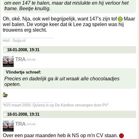
om een 147 te halen, maar dat mislukte en hij verloor het
frame. Beetje knullig.
Oh, oké. Nja, ook wel begrijpelijk, want 147's zijn tof
Maar
wel balen. De vorige keer dat ik Lee zag spelen was hij
trouwens erg slecht.
__________________
Hoi! - Soija.nl
18-01-2008, 19:31
TRA
Vlindertje schreef:
Precies en dadelijk ga ik uit wraak alle chocolaadjes
opeten.
__________________
"#25 maart 2005: Quiana is op De Kantine vervangen door PV"
18-01-2008, 19:31
TRA
Over een paar maanden heb ik NS op m'n CV staan.