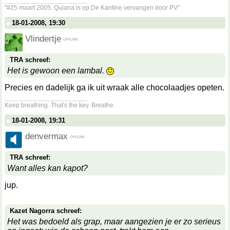
"#25 maart 2005: Quiana is op De Kantine vervangen door PV"
18-01-2008, 19:30
Vlindertje
TRA schreef:
Het is gewoon een lambal.
Precies en dadelijk ga ik uit wraak alle chocolaadjes opeten.
__________________
Keep breathing. That's the key. Breathe.
18-01-2008, 19:31
denvermax
TRA schreef:
Want alles kan kapot?
jup.
Kazet Nagorra schreef:
Het was bedoeld als grap, maar aangezien je er zo serieus