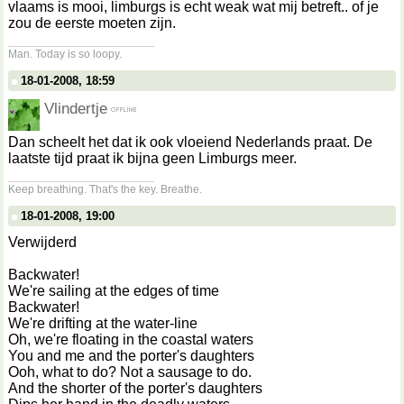
vlaams is mooi, limburgs is echt weak wat mij betreft.. of je
zou de eerste moeten zijn.
__________________
Man. Today is so loopy.
18-01-2008, 18:59
Vlindertje
Dan scheelt het dat ik ook vloeiend Nederlands praat. De
laatste tijd praat ik bijna geen Limburgs meer.
__________________
Keep breathing. That's the key. Breathe.
18-01-2008, 19:00
Verwijderd
Backwater!
We're sailing at the edges of time
Backwater!
We're drifting at the water-line
Oh, we're floating in the coastal waters
You and me and the porter's daughters
Ooh, what to do? Not a sausage to do.
And the shorter of the porter's daughters