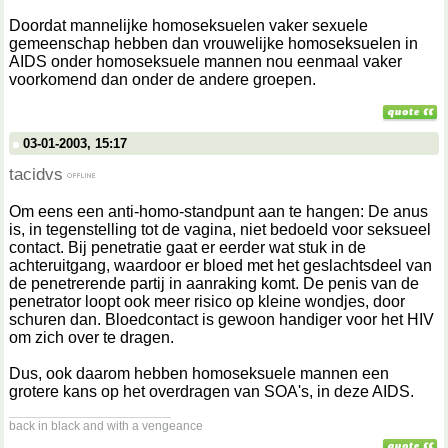
Doordat mannelijke homoseksuelen vaker sexuele
gemeenschap hebben dan vrouwelijke homoseksuelen in
AIDS onder homoseksuele mannen nou eenmaal vaker
voorkomend dan onder de andere groepen.
03-01-2003, 15:17
tacidvs
Om eens een anti-homo-standpunt aan te hangen: De anus
is, in tegenstelling tot de vagina, niet bedoeld voor seksueel
contact. Bij penetratie gaat er eerder wat stuk in de
achteruitgang, waardoor er bloed met het geslachtsdeel van
de penetrerende partij in aanraking komt. De penis van de
penetrator loopt ook meer risico op kleine wondjes, door
schuren dan. Bloedcontact is gewoon handiger voor het HIV
om zich over te dragen.
Dus, ook daarom hebben homoseksuele mannen een
grotere kans op het overdragen van SOA's, in deze AIDS.
__________________
back in black and with a vengeance