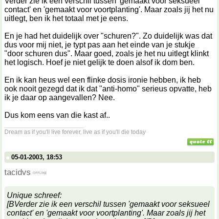
Verder zie ik een verschil tussen 'gemaakt voor seksueel
contact' en 'gemaakt voor voortplanting'. Maar zoals jij het nu
uitlegt, ben ik het totaal met je eens.
En je had het duidelijk over "schuren?". Zo duidelijk was dat
dus voor mij niet, je typt pas aan het einde van je stukje
"door schuren dus". Maar goed, zoals je het nu uitlegt klinkt
het logisch. Hoef je niet gelijk te doen alsof ik dom ben.
En ik kan heus wel een flinke dosis ironie hebben, ik heb
ook nooit gezegd dat ik dat "anti-homo" serieus opvatte, heb
ik je daar op aangevallen? Nee.
Dus kom eens van die kast af..
__________________
Dream as if you'll live forever, live as if you'll die today
05-01-2003, 18:53
tacidvs
Unique schreef:
[BVerder zie ik een verschil tussen 'gemaakt voor seksueel
contact' en 'gemaakt voor voortplanting'. Maar zoals jij het