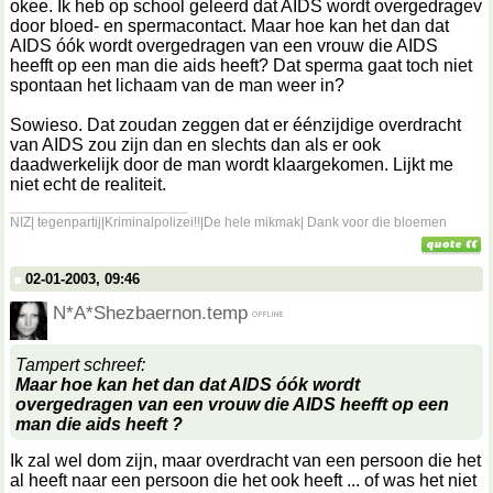
okee. Ik heb op school geleerd dat AIDS wordt overgedragev
door bloed- en spermacontact. Maar hoe kan het dan dat
AIDS óók wordt overgedragen van een vrouw die AIDS
heefft op een man die aids heeft? Dat sperma gaat toch niet
spontaan het lichaam van de man weer in?
Sowieso. Dat zoudan zeggen dat er éénzijdige overdracht
van AIDS zou zijn dan en slechts dan als er ook
daadwerkelijk door de man wordt klaargekomen. Lijkt me
niet echt de realiteit.
__________________
NIZ| tegenpartij|Kriminalpolizei!!|De hele mikmak| Dank voor die bloemen
02-01-2003, 09:46
N*A*Shezbaernon.temp
Tampert schreef:
Maar hoe kan het dan dat AIDS óók wordt
overgedragen
van een vrouw die AIDS heefft op een
man die aids heeft
?
Ik zal wel dom zijn, maar overdracht van een persoon die het
al heeft naar een persoon die het ook heeft ... of was het niet