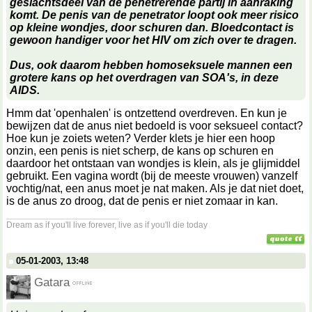
geslachtsdeel van de penetrerende partij in aanraking
komt. De penis van de penetrator loopt ook meer risico
op kleine wondjes, door schuren dan. Bloedcontact is
gewoon handiger voor het HIV om zich over te dragen.
Dus, ook daarom hebben homoseksuele mannen een
grotere kans op het overdragen van SOA's, in deze
AIDS.
Hmm dat 'openhalen' is ontzettend overdreven. En kun je
bewijzen dat de anus niet bedoeld is voor seksueel contact?
Hoe kun je zoiets weten? Verder klets je hier een hoop
onzin, een penis is niet scherp, de kans op schuren en
daardoor het ontstaan van wondjes is klein, als je glijmiddel
gebruikt. Een vagina wordt (bij de meeste vrouwen) vanzelf
vochtig/nat, een anus moet je nat maken. Als je dat niet doet,
is de anus zo droog, dat de penis er niet zomaar in kan.
__________________
Dream as if you'll live forever, live as if you'll die today
05-01-2003, 13:48
Gatara