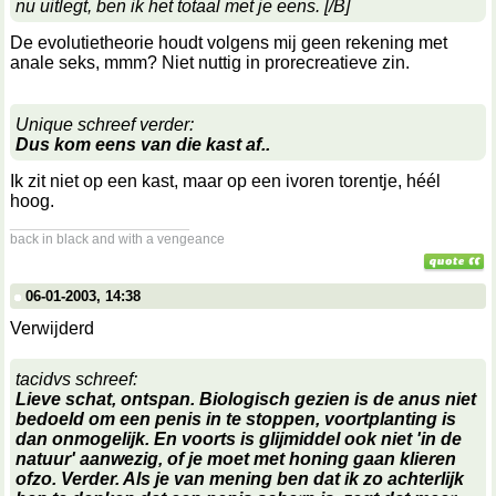
nu uitlegt, ben ik het totaal met je eens. [/B]
De evolutietheorie houdt volgens mij geen rekening met
anale seks, mmm? Niet nuttig in prorecreatieve zin.
Unique schreef verder:
Dus kom eens van die kast af..
Ik zit niet op een kast, maar op een ivoren torentje, héél
hoog.
__________________
back in black and with a vengeance
06-01-2003, 14:38
Verwijderd
tacidvs schreef:
Lieve schat, ontspan. Biologisch gezien is de anus niet
bedoeld om een penis in te stoppen, voortplanting is
dan onmogelijk. En voorts is glijmiddel ook niet 'in de
natuur' aanwezig, of je moet met honing gaan klieren
ofzo. Verder. Als je van mening ben dat ik zo achterlijk