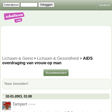
Zoeken
Lichaam & Geest
>
Lichaam & Gezondheid
>
AIDS
overdraging van vrouw op man
Beantwoorden
Naar beneden!
02-01-2003, 01:08
Tampert