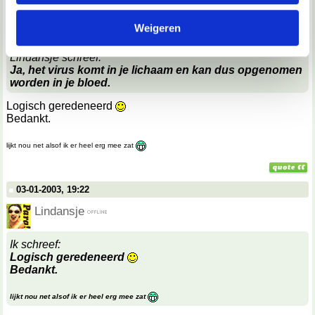
03-01-2003, 18:41
informatie die je aan ze hebt verstrekt of die ze hebben
Verwijderd
Weigeren
verzameld op basis van jouw gebruik van hun services.
Lindansje schreef:
We werken samen met
67 derden
die uw gegevens
Ja, het virus komt in je lichaam en kan dus opgenomen
kunnen ontvangen en verwerken.
worden in je bloed.
Logisch geredeneerd
Bedankt.
lijkt nou net alsof ik er heel erg mee zat
03-01-2003, 19:22
Lindansje
Ik schreef:
Logisch geredeneerd
Bedankt.
lijkt nou net alsof ik er heel erg mee zat