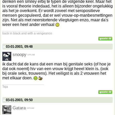
denken een smiley erbij te typen de volgende keer. Maar het
is vooral theorie indedaad, het is alleen bijzonder ongelukkig
als het je overkomt. Er wordt zoveel met seropositieve
mensen gecopuleerd, dat er wel vrouw-op-manbesmettingen
zijn. Net als met neerstortende vliegtuigen enzo, maar da's
weer een heel ander verhaal
__________________
back in black and with a vengeance
03-01-2003, 09:48
snoopy
ik dacht dat de kans dat een man bij genitale seks (of hoe je
dat ook noemt) hiv van een vrouw krijgt heeel klein is. (ook
bij orale seks, trouwens). Het veiligst is als 2 vrouwen het
met elkaar doen.
__________________
Tsja
03-01-2003, 09:50
Gatara