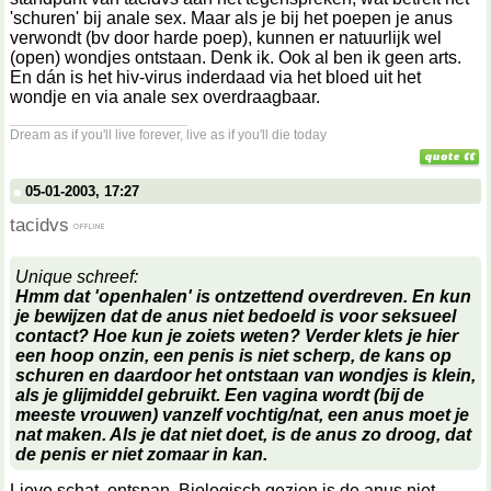
'schuren' bij anale sex. Maar als je bij het poepen je anus
verwondt (bv door harde poep), kunnen er natuurlijk wel
(open) wondjes ontstaan. Denk ik. Ook al ben ik geen arts.
En dán is het hiv-virus inderdaad via het bloed uit het
wondje en via anale sex overdraagbaar.
__________________
Dream as if you'll live forever, live as if you'll die today
05-01-2003, 17:27
tacidvs
Unique schreef:
Hmm dat 'openhalen' is ontzettend overdreven. En kun
je bewijzen dat de anus niet bedoeld is voor seksueel
contact? Hoe kun je zoiets weten? Verder klets je hier
een hoop onzin, een penis is niet scherp, de kans op
schuren en daardoor het ontstaan van wondjes is klein,
als je glijmiddel gebruikt. Een vagina wordt (bij de
meeste vrouwen) vanzelf vochtig/nat, een anus moet je
nat maken. Als je dat niet doet, is de anus zo droog, dat
de penis er niet zomaar in kan.
Lieve schat, ontspan. Biologisch gezien is de anus niet