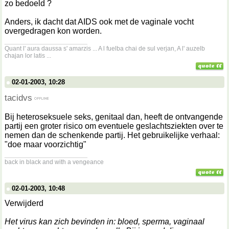
zo bedoeld ?
Anders, ik dacht dat AIDS ook met de vaginale vocht
overgedragen kon worden.
__________________
Quant l' aura daussa s' amarzis ... A l fuelba chai de sul verjan, A l' auzelb
chajan lor latis ...
02-01-2003, 10:28
tacidvs
Bij heteroseksuele seks, genitaal dan, heeft de ontvangende
partij een groter risico om eventuele geslachtsziekten over te
nemen dan de schenkende partij. Het gebruikelijke verhaal:
"doe maar voorzichtig"
__________________
back in black and with a vengeance
02-01-2003, 10:48
Verwijderd
Het virus kan zich bevinden in: bloed, sperma, vaginaal