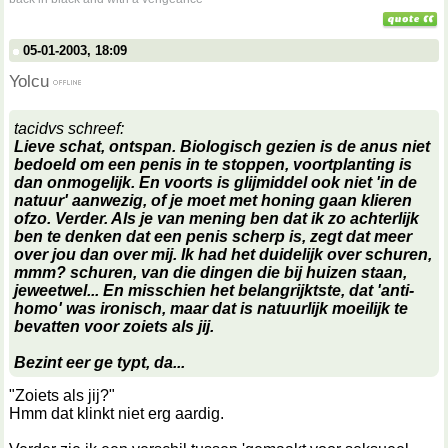
05-01-2003, 18:09
Yolcu
tacidvs schreef:
Lieve schat, ontspan. Biologisch gezien is de anus niet
bedoeld om een penis in te stoppen, voortplanting is
dan onmogelijk. En voorts is glijmiddel ook niet 'in de
natuur' aanwezig, of je moet met honing gaan klieren
ofzo. Verder. Als je van mening ben dat ik zo achterlijk
ben te denken dat een penis scherp is, zegt dat meer
over jou dan over mij. Ik had het duidelijk over
schuren
,
mmm?
schuren
, van die dingen die bij huizen staan,
jeweetwel... En misschien het belangrijktste, dat 'anti-
homo' was ironisch, maar dat is natuurlijk moeilijk te
bevatten voor zoiets als jij.
Bezint eer ge typt, da...
"Zoiets als jij?"
Hmm dat klinkt niet erg aardig.