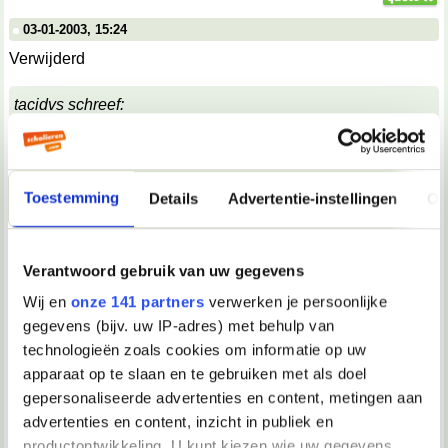
03-01-2003, 15:24
Verwijderd
tacidvs schreef:
Om eens een anti-homo-standpunt aan te hangen: De
anus is, in tegenstelling tot de vagina, niet bedoeld
voor seksueel contact. Bij penetratie gaat er eerder wat
stuk in de achteruitgang, waardoor er bloed met het
geslachtsdeel van de penetrerende partij in aanraking
Toestemming
Details
Advertentie-instellingen
Ov
komt. De penis van de penetrator loopt ook meer risico
op kleine wondjes, door schuren dan. Bloedcontact is
gewoon handiger voor het HIV om zich over te dragen.
Verantwoord gebruik van uw gegevens
Dus, ook daarom hebben homoseksuele mannen een
Wij en
onze 141 partners
verwerken je persoonlijke
grotere kans op het overdragen van SOA's, in deze
AIDS.
gegevens (bijv. uw IP-adres) met behulp van
technologieën zoals cookies om informatie op uw
mee oneens.
Dat 'openhalen' zoals jij beschrijft zal toch wel meevallen?
apparaat op te slaan en te gebruiken met als doel
Maargoed, misschien heb je er ervaring mee, dus daar
gepersonaliseerde advertenties en content, metingen aan
oordeel ik dan amar niet over
advertenties en content, inzicht in publiek en
productontwikkeling. U kunt kiezen wie uw gegevens