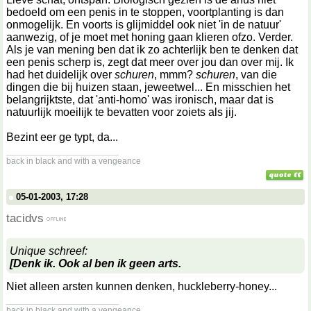
bedoeld om een penis in te stoppen, voortplanting is dan
onmogelijk. En voorts is glijmiddel ook niet 'in de natuur'
aanwezig, of je moet met honing gaan klieren ofzo. Verder.
Als je van mening ben dat ik zo achterlijk ben te denken dat
een penis scherp is, zegt dat meer over jou dan over mij. Ik
had het duidelijk over
schuren
, mmm?
schuren
, van die
dingen die bij huizen staan, jeweetwel... En misschien het
belangrijktste, dat 'anti-homo' was ironisch, maar dat is
natuurlijk moeilijk te bevatten voor zoiets als jij.
Bezint eer ge typt, da...
__________________
back in black and with a vengeance
05-01-2003, 17:28
tacidvs
Unique schreef:
[Denk ik. Ook al ben ik geen arts.
Niet alleen arsten kunnen denken, huckleberry-honey...
__________________
back in black and with a vengeance