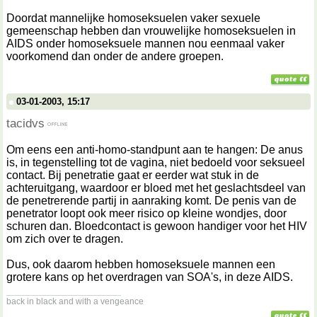
Doordat mannelijke homoseksuelen vaker sexuele
gemeenschap hebben dan vrouwelijke homoseksuelen in
AIDS onder homoseksuele mannen nou eenmaal vaker
voorkomend dan onder de andere groepen.
03-01-2003, 15:17
tacidvs
Om eens een anti-homo-standpunt aan te hangen: De anus
is, in tegenstelling tot de vagina, niet bedoeld voor seksueel
contact. Bij penetratie gaat er eerder wat stuk in de
achteruitgang, waardoor er bloed met het geslachtsdeel van
de penetrerende partij in aanraking komt. De penis van de
penetrator loopt ook meer risico op kleine wondjes, door
schuren dan. Bloedcontact is gewoon handiger voor het HIV
om zich over te dragen.
Dus, ook daarom hebben homoseksuele mannen een
grotere kans op het overdragen van SOA's, in deze AIDS.
__________________
back in black and with a vengeance