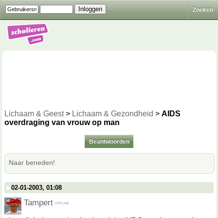
Zoeken
Lichaam & Geest
>
Lichaam & Gezondheid
>
AIDS
overdraging van vrouw op man
Beantwoorden
Naar beneden!
02-01-2003, 01:08
Tampert