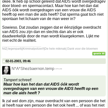
okee. Ik heb op school geleerd dat AIDS wordt overgedragev
door bloed- en spermacontact. Maar hoe kan het dan dat
AIDS óók wordt overgedragen van een vrouw die AIDS
heefft op een man die aids heeft? Dat sperma gaat toch niet
spontaan het lichaam van de man weer in?
Sowieso. Dat zoudan zeggen dat er éénzijdige overdracht
van AIDS zou zijn dan en slechts dan als er ook
daadwerkelijk door de man wordt klaargekomen. Lijkt me
niet echt de realiteit.
__________________
NIZ| tegenpartij|Kriminalpolizei!!|De hele mikmak| Dank voor die bloemen
02-01-2003, 09:46
N*A*Shezbaernon.temp
Tampert schreef:
Maar hoe kan het dan dat AIDS óók wordt
overgedragen
van een vrouw die AIDS heefft op een
man die aids heeft
?
Ik zal wel dom zijn, maar overdracht van een persoon die het
al heeft naar een persoon die het ook heeft ... of was het niet