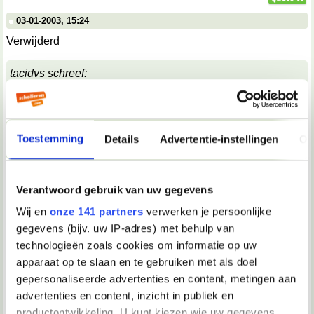
03-01-2003, 15:24
Verwijderd
tacidvs schreef:
Om eens een anti-homo-standpunt aan te hangen: De
anus is, in tegenstelling tot de vagina, niet bedoeld
voor seksueel contact. Bij penetratie gaat er eerder wat
stuk in de achteruitgang, waardoor er bloed met het
geslachtsdeel van de penetrerende partij in aanraking
Toestemming
Details
Advertentie-instellingen
Ov
komt. De penis van de penetrator loopt ook meer risico
op kleine wondjes, door schuren dan. Bloedcontact is
gewoon handiger voor het HIV om zich over te dragen.
Verantwoord gebruik van uw gegevens
Dus, ook daarom hebben homoseksuele mannen een
Wij en
onze 141 partners
verwerken je persoonlijke
grotere kans op het overdragen van SOA's, in deze
AIDS.
gegevens (bijv. uw IP-adres) met behulp van
technologieën zoals cookies om informatie op uw
mee oneens.
Dat 'openhalen' zoals jij beschrijft zal toch wel meevallen?
apparaat op te slaan en te gebruiken met als doel
Maargoed, misschien heb je er ervaring mee, dus daar
gepersonaliseerde advertenties en content, metingen aan
oordeel ik dan amar niet over
advertenties en content, inzicht in publiek en
productontwikkeling. U kunt kiezen wie uw gegevens