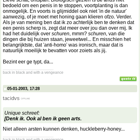
bedoeld om een penis in te stoppen, voortplanting is dan
onmogelijk. En voorts is glijmiddel ook niet 'in de natuur'
aanwezig, of je moet met honing gaan klieren ofzo. Verder.
Als je van mening ben dat ik zo achterlijk ben te denken dat
een penis scherp is, zegt dat meer over jou dan over mij. Ik
had het duidelijk over
schuren
, mmm?
schuren
, van die
dingen die bij huizen staan, jeweetwel... En misschien het
belangrijktste, dat 'anti-homo' was ironisch, maar dat is
natuurlijk moeilijk te bevatten voor zoiets als jij.
Bezint eer ge typt, da...
__________________
back in black and with a vengeance
05-01-2003, 17:28
tacidvs
Unique schreef:
[Denk ik. Ook al ben ik geen arts.
Niet alleen arsten kunnen denken, huckleberry-honey...
__________________
back in black and with a vengeance