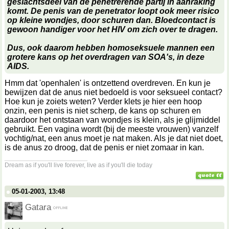
geslachtsdeel van de penetrerende partij in aanraking
komt. De penis van de penetrator loopt ook meer risico
op kleine wondjes, door schuren dan. Bloedcontact is
gewoon handiger voor het HIV om zich over te dragen.
Dus, ook daarom hebben homoseksuele mannen een
grotere kans op het overdragen van SOA's, in deze
AIDS.
Hmm dat 'openhalen' is ontzettend overdreven. En kun je
bewijzen dat de anus niet bedoeld is voor seksueel contact?
Hoe kun je zoiets weten? Verder klets je hier een hoop
onzin, een penis is niet scherp, de kans op schuren en
daardoor het ontstaan van wondjes is klein, als je glijmiddel
gebruikt. Een vagina wordt (bij de meeste vrouwen) vanzelf
vochtig/nat, een anus moet je nat maken. Als je dat niet doet,
is de anus zo droog, dat de penis er niet zomaar in kan.
__________________
Dream as if you'll live forever, live as if you'll die today
05-01-2003, 13:48
Gatara