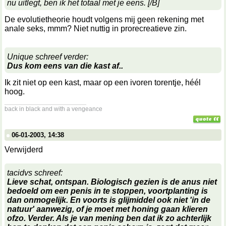
nu uitlegt, ben ik het totaal met je eens. [/B]
De evolutietheorie houdt volgens mij geen rekening met
anale seks, mmm? Niet nuttig in prorecreatieve zin.
Unique schreef verder:
Dus kom eens van die kast af..
Ik zit niet op een kast, maar op een ivoren torentje, héél
hoog.
__________________
back in black and with a vengeance
06-01-2003, 14:38
Verwijderd
tacidvs schreef:
Lieve schat, ontspan. Biologisch gezien is de anus niet
bedoeld om een penis in te stoppen, voortplanting is
dan onmogelijk. En voorts is glijmiddel ook niet 'in de
natuur' aanwezig, of je moet met honing gaan klieren
ofzo. Verder. Als je van mening ben dat ik zo achterlijk