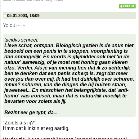
05-01-2003, 18:09
Yolcu
tacidvs schreef:
Lieve schat, ontspan. Biologisch gezien is de anus niet
bedoeld om een penis in te stoppen, voortplanting is
dan onmogelijk. En voorts is glijmiddel ook niet 'in de
natuur' aanwezig, of je moet met honing gaan klieren
ofzo. Verder. Als je van mening ben dat ik zo achterlijk
ben te denken dat een penis scherp is, zegt dat meer
over jou dan over mij. Ik had het duidelijk over
schuren
,
mmm?
schuren
, van die dingen die bij huizen staan,
jeweetwel... En misschien het belangrijktste, dat 'anti-
homo' was ironisch, maar dat is natuurlijk moeilijk te
bevatten voor zoiets als jij.
Bezint eer ge typt, da...
"Zoiets als jij?"
Hmm dat klinkt niet erg aardig.