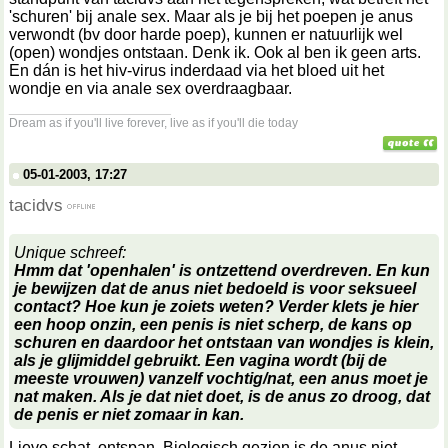
'schuren' bij anale sex. Maar als je bij het poepen je anus
verwondt (bv door harde poep), kunnen er natuurlijk wel
(open) wondjes ontstaan. Denk ik. Ook al ben ik geen arts.
En dán is het hiv-virus inderdaad via het bloed uit het
wondje en via anale sex overdraagbaar.
__________________
Dream as if you'll live forever, live as if you'll die today
05-01-2003, 17:27
tacidvs
Unique schreef:
Hmm dat 'openhalen' is ontzettend overdreven. En kun
je bewijzen dat de anus niet bedoeld is voor seksueel
contact? Hoe kun je zoiets weten? Verder klets je hier
een hoop onzin, een penis is niet scherp, de kans op
schuren en daardoor het ontstaan van wondjes is klein,
als je glijmiddel gebruikt. Een vagina wordt (bij de
meeste vrouwen) vanzelf vochtig/nat, een anus moet je
nat maken. Als je dat niet doet, is de anus zo droog, dat
de penis er niet zomaar in kan.
Lieve schat, ontspan. Biologisch gezien is de anus niet