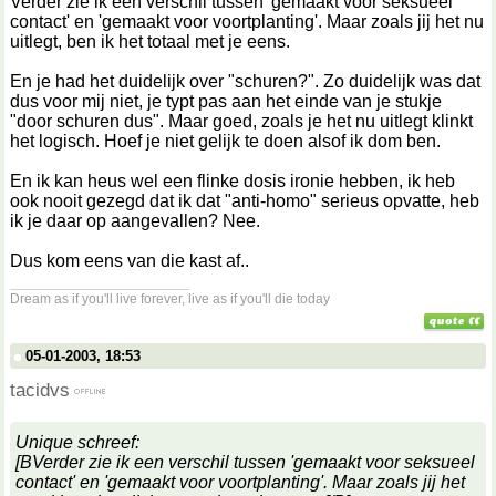
Verder zie ik een verschil tussen 'gemaakt voor seksueel
contact' en 'gemaakt voor voortplanting'. Maar zoals jij het nu
uitlegt, ben ik het totaal met je eens.
En je had het duidelijk over "schuren?". Zo duidelijk was dat
dus voor mij niet, je typt pas aan het einde van je stukje
"door schuren dus". Maar goed, zoals je het nu uitlegt klinkt
het logisch. Hoef je niet gelijk te doen alsof ik dom ben.
En ik kan heus wel een flinke dosis ironie hebben, ik heb
ook nooit gezegd dat ik dat "anti-homo" serieus opvatte, heb
ik je daar op aangevallen? Nee.
Dus kom eens van die kast af..
__________________
Dream as if you'll live forever, live as if you'll die today
05-01-2003, 18:53
tacidvs
Unique schreef:
[BVerder zie ik een verschil tussen 'gemaakt voor seksueel
contact' en 'gemaakt voor voortplanting'. Maar zoals jij het