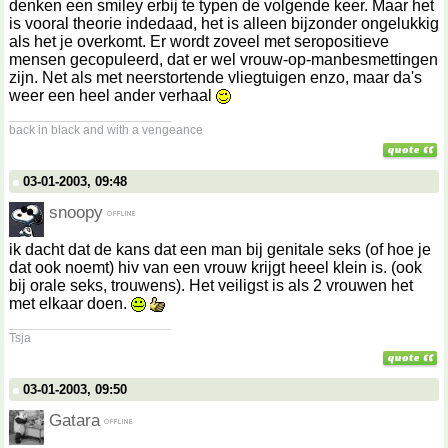
denken een smiley erbij te typen de volgende keer. Maar het
is vooral theorie indedaad, het is alleen bijzonder ongelukkig
als het je overkomt. Er wordt zoveel met seropositieve
mensen gecopuleerd, dat er wel vrouw-op-manbesmettingen
zijn. Net als met neerstortende vliegtuigen enzo, maar da's
weer een heel ander verhaal
__________________
back in black and with a vengeance
03-01-2003, 09:48
snoopy
ik dacht dat de kans dat een man bij genitale seks (of hoe je
dat ook noemt) hiv van een vrouw krijgt heeel klein is. (ook
bij orale seks, trouwens). Het veiligst is als 2 vrouwen het
met elkaar doen.
__________________
Tsja
03-01-2003, 09:50
Gatara