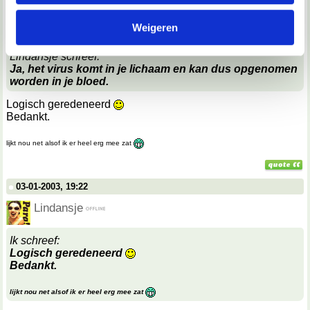
03-01-2003, 18:41
informatie die je aan ze hebt verstrekt of die ze hebben
Verwijderd
Weigeren
verzameld op basis van jouw gebruik van hun services.
Lindansje schreef:
We werken samen met
67 derden
die uw gegevens
Ja, het virus komt in je lichaam en kan dus opgenomen
kunnen ontvangen en verwerken.
worden in je bloed.
Logisch geredeneerd
Bedankt.
lijkt nou net alsof ik er heel erg mee zat
03-01-2003, 19:22
Lindansje
Ik schreef:
Logisch geredeneerd
Bedankt.
lijkt nou net alsof ik er heel erg mee zat