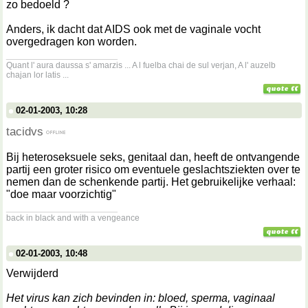
zo bedoeld ?
Anders, ik dacht dat AIDS ook met de vaginale vocht
overgedragen kon worden.
__________________
Quant l' aura daussa s' amarzis ... A l fuelba chai de sul verjan, A l' auzelb
chajan lor latis ...
02-01-2003, 10:28
tacidvs
Bij heteroseksuele seks, genitaal dan, heeft de ontvangende
partij een groter risico om eventuele geslachtsziekten over te
nemen dan de schenkende partij. Het gebruikelijke verhaal:
"doe maar voorzichtig"
__________________
back in black and with a vengeance
02-01-2003, 10:48
Verwijderd
Het virus kan zich bevinden in: bloed, sperma, vaginaal