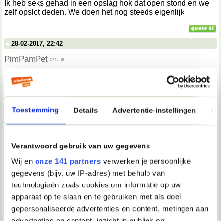
Ik heb seks gehad in een opslag hok dat open stond en we
zelf opslot deden. We doen het nog steeds eigenlijk
28-02-2017, 22:42
PimPamPet
Nice
02-03-2017, 14:39
Toestemming
Details
Advertentie-instellingen
Ov
Bengel
Toen ik 11 jaar was vrij vaak na het zwemmen, op het terras
Verantwoord gebruik van uw gegevens
achter de tafel zittend. Onder het kijken naar meisjes die
toevallig op een nabij geplaatste bank gingen zitten..
Wij en
onze 141 partners
verwerken je persoonlijke
Soms kwam ik daarbij alleen al bij fantasie klaar. Of via een
gegevens (bijv. uw IP-adres) met behulp van
gat in mijn broekzak de eikel te strelen.
technologieën zoals cookies om informatie op uw
apparaat op te slaan en te gebruiken met als doel
gepersonaliseerde advertenties en content, metingen aan
06-03-2017, 17:00
advertenties en content, inzicht in publiek en