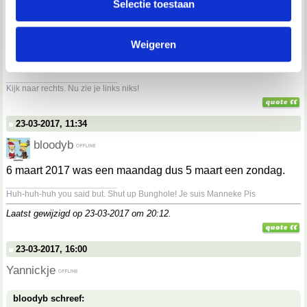
Selectie toestaan
partners kunnen deze gegevens combineren met andere
informatie die je aan ze hebt verstrekt of die ze hebben
bloodyb schreef:
Op zondag?
Weigeren
verzameld op basis van jouw gebruik van hun services.
op een maandag
__________________
We werken samen met
67 derden
die uw gegevens
Kijk naar rechts. Nu zie je links niks!
kunnen ontvangen en verwerken.
23-03-2017, 11:34
bloodyb
6 maart 2017 was een maandag dus 5 maart een zondag.
__________________
Huh-huh-huh you said but. Shut up Bunghole! Je suis Manneke Pis
Laatst gewijzigd op 23-03-2017 om
20:12
.
23-03-2017, 16:00
Yannickje
bloodyb schreef: