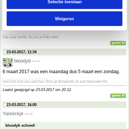
Selectie toestaan
partners kunnen deze gegevens combineren met andere
informatie die je aan ze hebt verstrekt of die ze hebben
bloodyb schreef:
Op zondag?
Weigeren
verzameld op basis van jouw gebruik van hun services.
op een maandag
__________________
We werken samen met
67 derden
die uw gegevens
Kijk naar rechts. Nu zie je links niks!
kunnen ontvangen en verwerken.
23-03-2017, 11:34
bloodyb
6 maart 2017 was een maandag dus 5 maart een zondag.
__________________
Huh-huh-huh you said but. Shut up Bunghole! Je suis Manneke Pis
Laatst gewijzigd op 23-03-2017 om
20:12
.
23-03-2017, 16:00
Yannickje
bloodyb schreef: