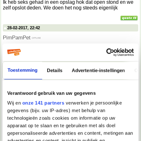
Ik heb seks gehad in een opslag hok dat open stond en we
zelf opslot deden. We doen het nog steeds eigenlijk
28-02-2017, 22:42
PimPamPet
Nice
02-03-2017, 14:39
Toestemming
Details
Advertentie-instellingen
Ov
Bengel
Toen ik 11 jaar was vrij vaak na het zwemmen, op het terras
Verantwoord gebruik van uw gegevens
achter de tafel zittend. Onder het kijken naar meisjes die
toevallig op een nabij geplaatste bank gingen zitten..
Wij en
onze 141 partners
verwerken je persoonlijke
Soms kwam ik daarbij alleen al bij fantasie klaar. Of via een
gegevens (bijv. uw IP-adres) met behulp van
gat in mijn broekzak de eikel te strelen.
technologieën zoals cookies om informatie op uw
apparaat op te slaan en te gebruiken met als doel
gepersonaliseerde advertenties en content, metingen aan
06-03-2017, 17:00
advertenties en content, inzicht in publiek en