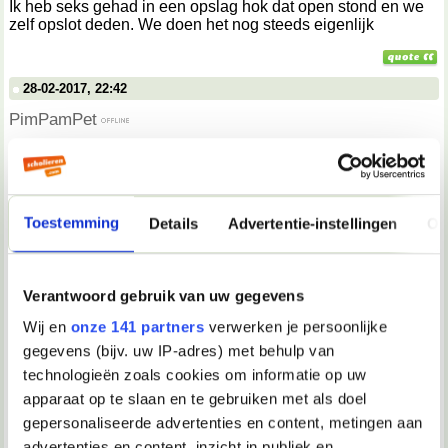
Ik heb seks gehad in een opslag hok dat open stond en we
zelf opslot deden. We doen het nog steeds eigenlijk
28-02-2017, 22:42
PimPamPet
Nice
02-03-2017, 14:39
Toestemming
Details
Advertentie-instellingen
Ov
Bengel
Toen ik 11 jaar was vrij vaak na het zwemmen, op het terras
Verantwoord gebruik van uw gegevens
achter de tafel zittend. Onder het kijken naar meisjes die
toevallig op een nabij geplaatste bank gingen zitten..
Wij en
onze 141 partners
verwerken je persoonlijke
Soms kwam ik daarbij alleen al bij fantasie klaar. Of via een
gegevens (bijv. uw IP-adres) met behulp van
gat in mijn broekzak de eikel te strelen.
technologieën zoals cookies om informatie op uw
apparaat op te slaan en te gebruiken met als doel
gepersonaliseerde advertenties en content, metingen aan
06-03-2017, 17:00
advertenties en content, inzicht in publiek en