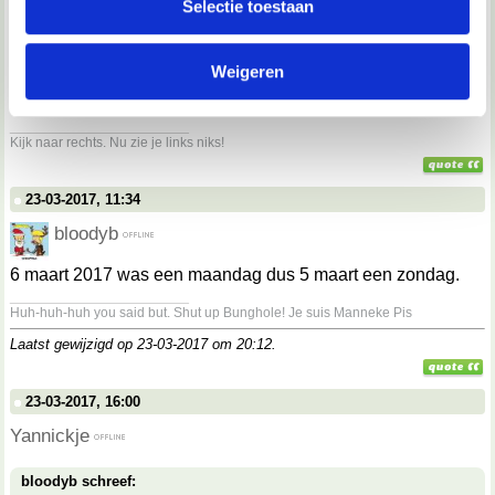
Selectie toestaan
partners kunnen deze gegevens combineren met andere
informatie die je aan ze hebt verstrekt of die ze hebben
bloodyb schreef:
Op zondag?
Weigeren
verzameld op basis van jouw gebruik van hun services.
op een maandag
__________________
We werken samen met
67 derden
die uw gegevens
Kijk naar rechts. Nu zie je links niks!
kunnen ontvangen en verwerken.
23-03-2017, 11:34
bloodyb
6 maart 2017 was een maandag dus 5 maart een zondag.
__________________
Huh-huh-huh you said but. Shut up Bunghole! Je suis Manneke Pis
Laatst gewijzigd op 23-03-2017 om
20:12
.
23-03-2017, 16:00
Yannickje
bloodyb schreef: