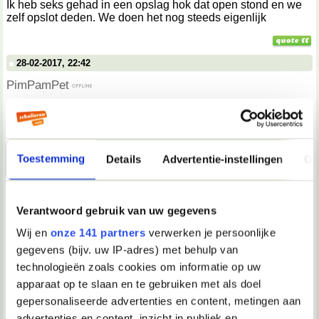
Ik heb seks gehad in een opslag hok dat open stond en we
zelf opslot deden. We doen het nog steeds eigenlijk
28-02-2017, 22:42
PimPamPet
Nice
02-03-2017, 14:39
Toestemming
Details
Advertentie-instellingen
Ov
Bengel
Toen ik 11 jaar was vrij vaak na het zwemmen, op het terras
Verantwoord gebruik van uw gegevens
achter de tafel zittend. Onder het kijken naar meisjes die
toevallig op een nabij geplaatste bank gingen zitten..
Wij en
onze 141 partners
verwerken je persoonlijke
Soms kwam ik daarbij alleen al bij fantasie klaar. Of via een
gegevens (bijv. uw IP-adres) met behulp van
gat in mijn broekzak de eikel te strelen.
technologieën zoals cookies om informatie op uw
apparaat op te slaan en te gebruiken met als doel
gepersonaliseerde advertenties en content, metingen aan
06-03-2017, 17:00
advertenties en content, inzicht in publiek en