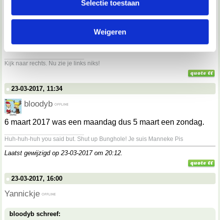
Selectie toestaan
partners kunnen deze gegevens combineren met andere
informatie die je aan ze hebt verstrekt of die ze hebben
bloodyb schreef:
Op zondag?
Weigeren
verzameld op basis van jouw gebruik van hun services.
op een maandag
__________________
We werken samen met
67 derden
die uw gegevens
Kijk naar rechts. Nu zie je links niks!
kunnen ontvangen en verwerken.
23-03-2017, 11:34
bloodyb
6 maart 2017 was een maandag dus 5 maart een zondag.
__________________
Huh-huh-huh you said but. Shut up Bunghole! Je suis Manneke Pis
Laatst gewijzigd op 23-03-2017 om
20:12
.
23-03-2017, 16:00
Yannickje
bloodyb schreef: