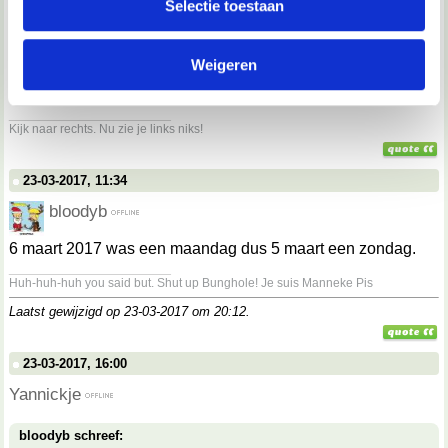
Selectie toestaan
partners kunnen deze gegevens combineren met andere
informatie die je aan ze hebt verstrekt of die ze hebben
bloodyb schreef:
Op zondag?
Weigeren
verzameld op basis van jouw gebruik van hun services.
op een maandag
__________________
We werken samen met
67 derden
die uw gegevens
Kijk naar rechts. Nu zie je links niks!
kunnen ontvangen en verwerken.
23-03-2017, 11:34
bloodyb
6 maart 2017 was een maandag dus 5 maart een zondag.
__________________
Huh-huh-huh you said but. Shut up Bunghole! Je suis Manneke Pis
Laatst gewijzigd op 23-03-2017 om
20:12
.
23-03-2017, 16:00
Yannickje
bloodyb schreef: