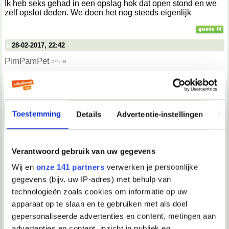
Ik heb seks gehad in een opslag hok dat open stond en we
zelf opslot deden. We doen het nog steeds eigenlijk
28-02-2017, 22:42
PimPamPet
Nice
02-03-2017, 14:39
Toestemming
Details
Advertentie-instellingen
Ov
Bengel
Toen ik 11 jaar was vrij vaak na het zwemmen, op het terras
Verantwoord gebruik van uw gegevens
achter de tafel zittend. Onder het kijken naar meisjes die
toevallig op een nabij geplaatste bank gingen zitten..
Wij en
onze 141 partners
verwerken je persoonlijke
Soms kwam ik daarbij alleen al bij fantasie klaar. Of via een
gegevens (bijv. uw IP-adres) met behulp van
gat in mijn broekzak de eikel te strelen.
technologieën zoals cookies om informatie op uw
apparaat op te slaan en te gebruiken met als doel
gepersonaliseerde advertenties en content, metingen aan
06-03-2017, 17:00
advertenties en content, inzicht in publiek en