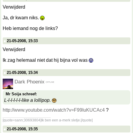
Verwijderd
Ja, dr kwam niks.
Heb iemand nog de links?
21-05-2008, 15:33
Verwijderd
Ik zag helemaal niet dat hij bijna vol was
21-05-2008, 15:34
Dark Phoenix
Mr Soija schreef:
L-l-l-l-l-l-like a lollipop.
http://www.youtube.com/watch?v=F99IuKUCAc4
?
__________________
[quote=sann;30693804]Ik ben een a-merk sletje.[/quote]
21-05-2008, 15:35