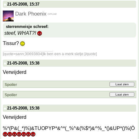
21-05-2008, 15:37
Dark Phoenix
sterrenmeisje schreef:
steef, WHAT?!
Tissur?
__________________
[quote=sann;30693804]Ik ben een a-merk sletje.[/quote]
21-05-2008, 15:38
Verwijderd
Spoiler
Spoiler
21-05-2008, 15:38
Verwijderd
%*(P&(_*)%)&TUOPYP*&^*(_%^&(%$*)&^%_*()&UP*()%(Ö