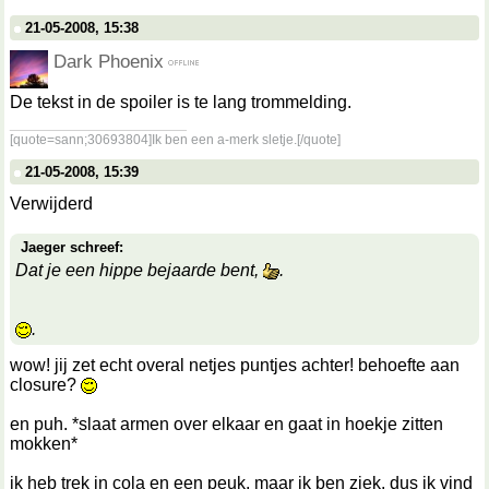
21-05-2008, 15:38
Dark Phoenix
De tekst in de spoiler is te lang trommelding.
__________________
[quote=sann;30693804]Ik ben een a-merk sletje.[/quote]
21-05-2008, 15:39
Verwijderd
Jaeger schreef:
Dat je een hippe bejaarde bent,
.
.
wow! jij zet echt overal netjes puntjes achter! behoefte aan
closure?
en puh. *slaat armen over elkaar en gaat in hoekje zitten
mokken*
ik heb trek in cola en een peuk, maar ik ben ziek, dus ik vind