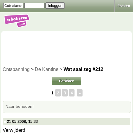
Zoeken
Ontspanning
>
De Kantine
>
Wat saai zeg #212
Gesloten
1
2
3
4
»
Naar beneden!
21-05-2008, 15:33
Verwijderd