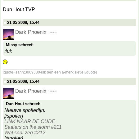
Dun Hout TVP
21-05-2008, 15:44
Dark Phoenix
Missy schreef:
:lui:
__________________
[quote=sann;30693804]Ik ben een a-merk sletje.[/quote]
21-05-2008, 15:44
Dark Phoenix
Dun Hout schreef:
Nieuwe spoilerlijn:
[/spoiler]
LINK NAAR DE OUDE
Saaiers on the storm #211
Wat saai zeg #212
[/spoiler]