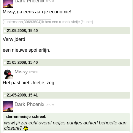
Dark Phoenix
Missy, ga eens aan je economie!
__________________
[quote=sann;30693804]Ik ben een a-merk sletje.[/quote]
21-05-2008, 15:40
Verwijderd
een nieuwe spoilerlijn.
21-05-2008, 15:40
Missy
Het past niet. Jeetje, zeg.
21-05-2008, 15:41
Dark Phoenix
sterrenmeisje schreef:
wow! jij zet echt overal netjes puntjes achter! behoefte aan
closure?