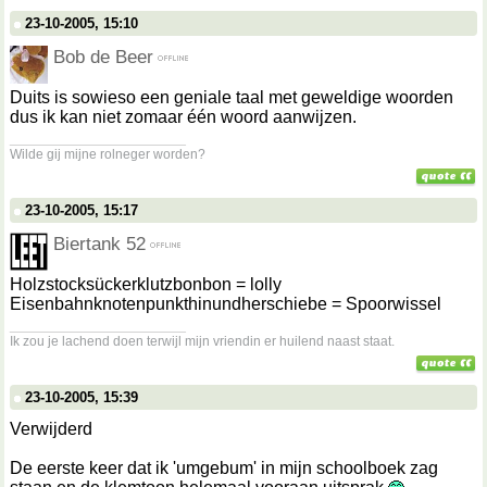
23-10-2005, 15:10
Bob de Beer
Duits is sowieso een geniale taal met geweldige woorden
dus ik kan niet zomaar één woord aanwijzen.
__________________
Wilde gij mijne rolneger worden?
23-10-2005, 15:17
Biertank 52
Holzstocksückerklutzbonbon = lolly
Eisenbahnknotenpunkthinundherschiebe = Spoorwissel
__________________
Ik zou je lachend doen terwijl mijn vriendin er huilend naast staat.
23-10-2005, 15:39
Verwijderd
De eerste keer dat ik 'umgebum' in mijn schoolboek zag