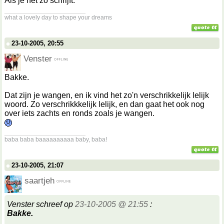
Als je het zo schrijft.
__________________
what a lovely day to shape your dreams
23-10-2005, 20:55
Venster
Bakke.
Dat zijn je wangen, en ik vind het zo'n verschrikkelijk lelijk
woord. Zo verschrikkkelijk lelijk, en dan gaat het ook nog
over iets zachts en ronds zoals je wangen.
__________________
baba baba baaaaaaaaaa baby, baba!
23-10-2005, 21:07
saartjeh
Venster schreef op
23-10-2005 @ 21:55
:
Bakke.