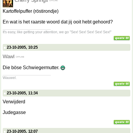
Cherry Springs
Kartoffelpuffer (röstirondje)
En wat is het raarste woord dat jij ooit hebt gehoord?
__________________
It's easy, like getting your attention, we go "Sex! Sex! Sex! Sex! Sex!"
23-10-2005, 10:25
Wawl
Die böse Schwiegermutter.
__________________
Wauwel.
23-10-2005, 11:34
Verwijderd
Judegasse
23-10-2005, 12:07