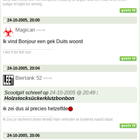
judge of right en wrong.
24-10-2005, 20:00
Magican
Ik vind Bonjour een gek Duits woord
__________________
I did it for teh lulz
24-10-2005, 20:04
Biertank 52
Scootgirl schreef op
24-10-2005 @ 20:49
:
Holzstocksückerklutzbonbon
ik zei dus al precies hetzelfde
__________________
Ik zou je lachend doen terwijl mijn vriendin er huilend naast staat.
24-10-2005, 20:06