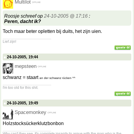
Multilot
Roosje schreef op
24-10-2005 @ 17:16
:
Peren, dacht ik?
Toch maar beter opletten bij duits, het zijn uien.
__________________
Lief zijn!
24-10-2005, 19:44
mepsteen
schwanz = staart
an der schwanz rücken ^^
__________________
I'm too old for this shit.
24-10-2005, 19:49
Spacemonkey
Holzstocksückerklutzbonbon
__________________
Why can't they see. It's complete insanity to argue with the man who is the