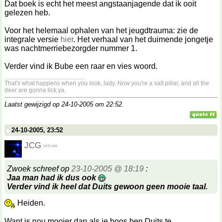
Dat boek is echt het meest angstaanjagende dat ik ooit
gelezen heb.
Voor het helemaal ophalen van het jeugdtrauma: zie de
integrale versie
hier
. Het verhaal van het duimende jongetje
was nachtmerriebezorgder nummer 1.
Verder vind ik Bube een raar en vies woord.
__________________
That's what happens when you look, lady. Now you're a salt pillar, and all the
deer are gonna lick ya.
Laatst gewijzigd op 24-10-2005 om
22:52
.
24-10-2005, 23:52
JCG
Zwoek schreef op
23-10-2005 @ 18:19
:
Jaa man had ik dus ook
Verder vind ik heel dat Duits gewoon geen mooie taal.
Heiden.
Want is nou mooier dan als je boos ben Duits te