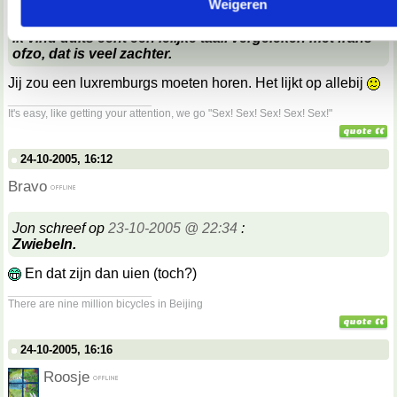
Weigeren
Hanneke schreef op
24-10-2005 @ 17:04
:
ik vind duits echt een lelijke taal. vergeleken met frans
ofzo, dat is veel zachter.
Jij zou een luxremburgs moeten horen. Het lijkt op allebij
__________________
It's easy, like getting your attention, we go "Sex! Sex! Sex! Sex! Sex!"
24-10-2005, 16:12
Bravo
Jon schreef op
23-10-2005 @ 22:34
:
Zwiebeln.
En dat zijn dan uien (toch?)
__________________
There are nine million bicycles in Beijing
24-10-2005, 16:16
Roosje