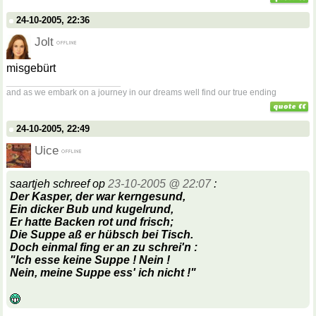
24-10-2005, 22:36
Jolt
misgebürt
__________________
and as we embark on a journey in our dreams well find our true ending
24-10-2005, 22:49
Uice
saartjeh schreef op
23-10-2005 @ 22:07
:
Der Kasper, der war kerngesund,
Ein dicker Bub und kugelrund,
Er hatte
Backen
rot und frisch;
Die Suppe aß er hübsch bei Tisch.
Doch einmal fing er an zu schrei'n :
"Ich esse keine Suppe ! Nein !
Nein, meine Suppe ess' ich nicht !"