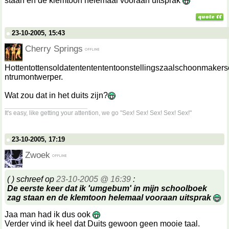
staan en de klemtoon helemaal vooraan uitsprak
23-10-2005, 15:43
Cherry Springs
Hottentottensoldatententententoonstellingszaalschoonmakers
ntrumontwerper.
Wat zou dat in het duits zijn?
__________________
It's easy, like getting your attention, we go "Sex! Sex! Sex! Sex! Sex!"
23-10-2005, 17:19
Zwoek
( ) schreef op
23-10-2005 @ 16:39
:
De eerste keer dat ik 'umgebum' in mijn schoolboek
zag staan en de klemtoon helemaal vooraan uitsprak
Jaa man had ik dus ook
Verder vind ik heel dat Duits gewoon geen mooie taal.