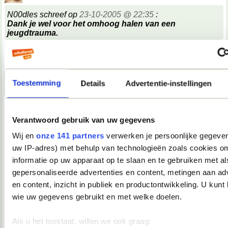
N00dles schreef op
23-10-2005 @ 22:35
:
Dank je wel voor het omhoog halen van een
jeugdtrauma.
hij gaat dood
ik hou van duits
Toestemming
Details
Advertentie-instellingen
__________________
To eu zèn
Verantwoord gebruik van uw gegevens
24-10-2005, 15:27
Verwijderd
Wij en
onze 141 partners
verwerken je persoonlijke gegevens
uw IP-adres) met behulp van technologieën zoals cookies o
Faulpelz (=luilak
)
informatie op uw apparaat op te slaan en te gebruiken met al
gepersonaliseerde advertenties en content, metingen aan ad
en content, inzicht in publiek en productontwikkeling. U kunt
24-10-2005, 15:45
wie uw gegevens gebruikt en met welke doelen.
poetic_tragedy
t leek op kaiserschwanz en was een duitse pannenkoek...
Als u het toestaat, willen we ook graag: