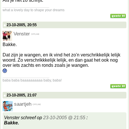
Als je het zo schrijft.
__________________
what a lovely day to shape your dreams
23-10-2005, 20:55
Venster
Bakke.
Dat zijn je wangen, en ik vind het zo'n verschrikkelijk lelijk
woord. Zo verschrikkkelijk lelijk, en dan gaat het ook nog
over iets zachts en ronds zoals je wangen.
__________________
baba baba baaaaaaaaaa baby, baba!
23-10-2005, 21:07
saartjeh
Venster schreef op
23-10-2005 @ 21:55
:
Bakke.