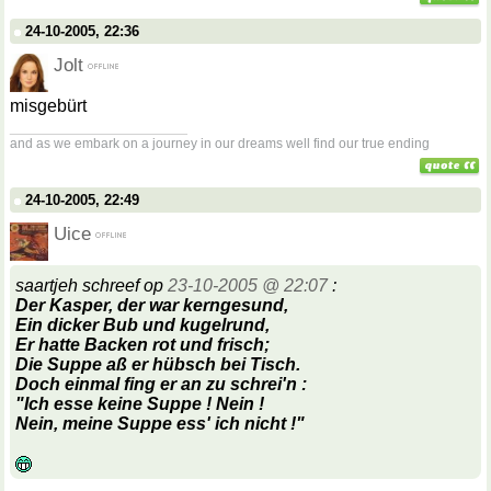
24-10-2005, 22:36
Jolt
misgebürt
__________________
and as we embark on a journey in our dreams well find our true ending
24-10-2005, 22:49
Uice
saartjeh schreef op
23-10-2005 @ 22:07
:
Der Kasper, der war kerngesund,
Ein dicker Bub und kugelrund,
Er hatte
Backen
rot und frisch;
Die Suppe aß er hübsch bei Tisch.
Doch einmal fing er an zu schrei'n :
"Ich esse keine Suppe ! Nein !
Nein, meine Suppe ess' ich nicht !"