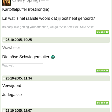
Cherry Springs
Kartoffelpuffer (röstirondje)
En wat is het raarste woord dat jij ooit hebt gehoord?
__________________
It's easy, like getting your attention, we go "Sex! Sex! Sex! Sex! Sex!"
23-10-2005, 10:25
Wawl
Die böse Schwiegermutter.
__________________
Wauwel.
23-10-2005, 11:34
Verwijderd
Judegasse
23-10-2005, 12:07