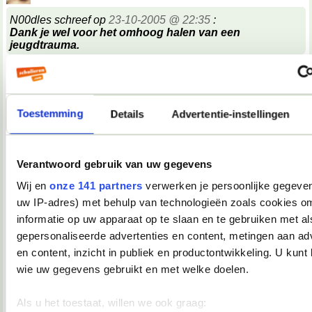
N00dles schreef op
23-10-2005 @ 22:35
:
Dank je wel voor het omhoog halen van een
jeugdtrauma.
hij gaat dood
ik hou van duits
Toestemming
Details
Advertentie-instellingen
__________________
To eu zèn
Verantwoord gebruik van uw gegevens
24-10-2005, 15:27
Verwijderd
Wij en
onze 141 partners
verwerken je persoonlijke gegevens
uw IP-adres) met behulp van technologieën zoals cookies o
Faulpelz (=luilak
)
informatie op uw apparaat op te slaan en te gebruiken met al
gepersonaliseerde advertenties en content, metingen aan ad
en content, inzicht in publiek en productontwikkeling. U kunt
24-10-2005, 15:45
wie uw gegevens gebruikt en met welke doelen.
poetic_tragedy
t leek op kaiserschwanz en was een duitse pannenkoek...
Als u het toestaat, willen we ook graag: