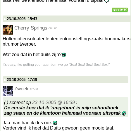
staan en de klemtoon helemaal vooraan uitsprak
23-10-2005, 15:43
Cherry Springs
Hottentottensoldatententententoonstellingszaalschoonmakers
ntrumontwerper.
Wat zou dat in het duits zijn?
__________________
It's easy, like getting your attention, we go "Sex! Sex! Sex! Sex! Sex!"
23-10-2005, 17:19
Zwoek
( ) schreef op
23-10-2005 @ 16:39
:
De eerste keer dat ik 'umgebum' in mijn schoolboek
zag staan en de klemtoon helemaal vooraan uitsprak
Jaa man had ik dus ook
Verder vind ik heel dat Duits gewoon geen mooie taal.