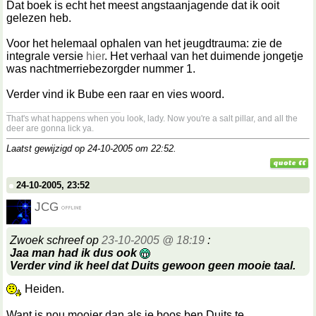
Dat boek is echt het meest angstaanjagende dat ik ooit
gelezen heb.
Voor het helemaal ophalen van het jeugdtrauma: zie de
integrale versie
hier
. Het verhaal van het duimende jongetje
was nachtmerriebezorgder nummer 1.
Verder vind ik Bube een raar en vies woord.
__________________
That's what happens when you look, lady. Now you're a salt pillar, and all the
deer are gonna lick ya.
Laatst gewijzigd op 24-10-2005 om
22:52
.
24-10-2005, 23:52
JCG
Zwoek schreef op
23-10-2005 @ 18:19
:
Jaa man had ik dus ook
Verder vind ik heel dat Duits gewoon geen mooie taal.
Heiden.
Want is nou mooier dan als je boos ben Duits te