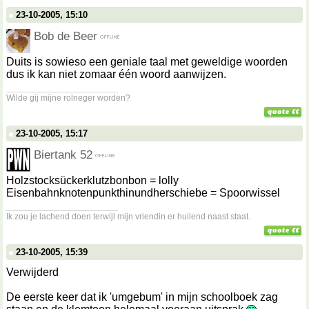
23-10-2005, 15:10
Bob de Beer
Duits is sowieso een geniale taal met geweldige woorden
dus ik kan niet zomaar één woord aanwijzen.
__________________
Wilde gij mijne rolneger worden?
23-10-2005, 15:17
Biertank 52
Holzstocksückerklutzbonbon = lolly
Eisenbahnknotenpunkthinundherschiebe = Spoorwissel
__________________
Ik zou je lachend doen terwijl mijn vriendin er huilend naast staat.
23-10-2005, 15:39
Verwijderd
De eerste keer dat ik 'umgebum' in mijn schoolboek zag