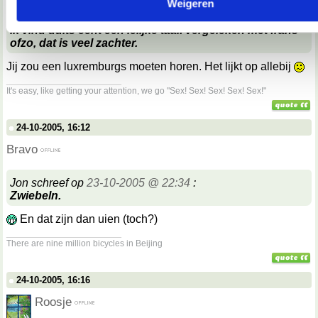
Weigeren
Hanneke schreef op
24-10-2005 @ 17:04
:
ik vind duits echt een lelijke taal. vergeleken met frans
ofzo, dat is veel zachter.
Jij zou een luxremburgs moeten horen. Het lijkt op allebij
__________________
It's easy, like getting your attention, we go "Sex! Sex! Sex! Sex! Sex!"
24-10-2005, 16:12
Bravo
Jon schreef op
23-10-2005 @ 22:34
:
Zwiebeln.
En dat zijn dan uien (toch?)
__________________
There are nine million bicycles in Beijing
24-10-2005, 16:16
Roosje