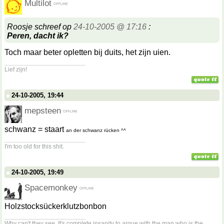
Multilot
Roosje schreef op
24-10-2005 @ 17:16
:
Peren, dacht ik?
Toch maar beter opletten bij duits, het zijn uien.
__________________
Lief zijn!
24-10-2005, 19:44
mepsteen
schwanz = staart
an der schwanz rücken ^^
__________________
I'm too old for this shit.
24-10-2005, 19:49
Spacemonkey
Holzstocksückerklutzbonbon
__________________
Why can't they see. It's complete insanity to argue with the man who is the