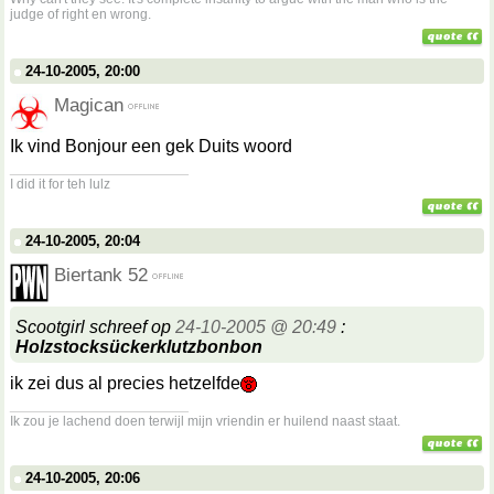
judge of right en wrong.
24-10-2005, 20:00
Magican
Ik vind Bonjour een gek Duits woord
__________________
I did it for teh lulz
24-10-2005, 20:04
Biertank 52
Scootgirl schreef op
24-10-2005 @ 20:49
:
Holzstocksückerklutzbonbon
ik zei dus al precies hetzelfde
__________________
Ik zou je lachend doen terwijl mijn vriendin er huilend naast staat.
24-10-2005, 20:06