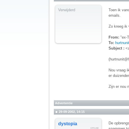
Verwijderd
Toen ik van
emails.
Zo kreeg ik 
From:
"ex-
To:
hurtnun
Subject :
<a
(hurtnunit@h
Nou vraag ik
er duizenden
Zijn er nou 
Advertentie
29-09-2002, 14:15
De opbrengs
dystopia
spammen tot