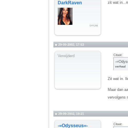
DarkRaven
zit wat in..
29-09-2002, 17:53
Citaat:
Verwijderd
-=Odyss
verhaal
Zit wat in. 
Maar dan aan
vervolgens 
29-09-2002, 19:21
Citaat:
-=Odysseus=-