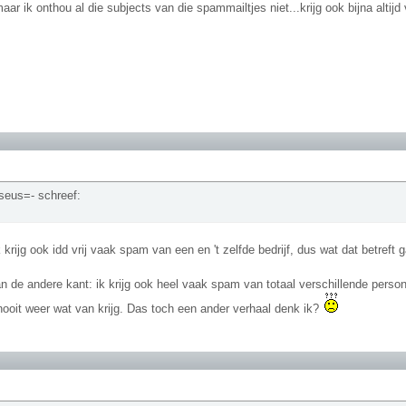
.maar ik onthou al die subjects van die spammailtjes niet...krijg ook bijna alt
eus=- schreef:
Ik krijg ook idd vrij vaak spam van een en 't zelfde bedrijf, dus wat dat betreft 
 de andere kant: ik krijg ook heel vaak spam van totaal verschillende persone
nooit weer wat van krijg. Das toch een ander verhaal denk ik?