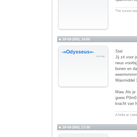
__________
The surest way
29-09-2002, 14:56
Stel:
-=Odysseus=-
Jij zit voor
neus voorbij
bonen en da
eeerrmmmmmm
Wasmiddel X
Maw. Als je 
goeie P0rn0 
kracht van h
__________
A helta ar cai
29-09-2002, 17:30