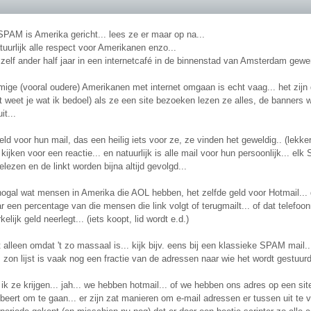
PAM is Amerika gericht... lees ze er maar op na...
tuurlijk alle respect voor Amerikanen enzo...
zelf ander half jaar in een internetcafé in de binnenstad van Amsterdam gewer
ige (vooral oudere) Amerikanen met internet omgaan is echt vaag... het zijn 
nt weet je wat ik bedoel) als ze een site bezoeken lezen ze alles, de banners 
it...
eld voor hun mail, das een heilig iets voor ze, ze vinden het geweldig.. (lekke
 kijken voor een reactie... en natuurlijk is alle mail voor hun persoonlijk... el
elezen en de linkt worden bijna altijd gevolgd...
nogal wat mensen in Amerika die AOL hebben, het zelfde geld voor Hotmail... di
 een percentage van die mensen die link volgt of terugmailt... of dat telefoon
lijk geld neerlegt... (iets koopt, lid wordt e.d.)
lleen omdat 't zo massaal is... kijk bijv. eens bij een klassieke SPAM mail.
 zon lijst is vaak nog een fractie van de adressen naar wie het wordt gestuurd..
n ik ze krijgen... jah... we hebben hotmail... of we hebben ons adres op een si
eert om te gaan... er zijn zat manieren om e-mail adressen er tussen uit te 