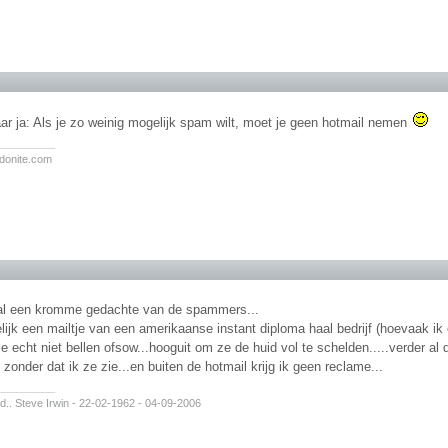
ar ja: Als je zo weinig mogelijk spam wilt, moet je geen hotmail nemen
________
edonite.com
al een kromme gedachte van de spammers...
elijk een mailtje van een amerikaanse instant diploma haal bedrijf (hoevaak ik 
e echt niet bellen ofsow...hooguit om ze de huid vol te schelden.....verder al 
zonder dat ik ze zie...en buiten de hotmail krijg ik geen reclame...
________
d.. Steve Irwin - 22-02-1962 - 04-09-2006