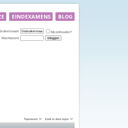
bruikersnaam
Mij onthouden?
Wachtwoord
Topictools
Zoek in deze topic