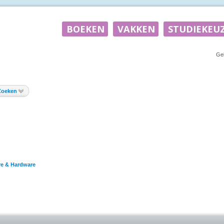
Ge
Zoeken
re & Hardware