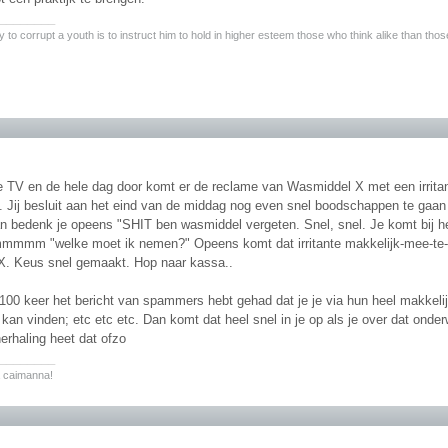
________
 to corrupt a youth is to instruct him to hold in higher esteem those who think alike than thos
 je TV en de hele dag door komt er de reclame van Wasmiddel X met een irrita
. Jij besluit aan het eind van de middag nog even snel boodschappen te gaan 
n bedenk je opeens "SHIT ben wasmiddel vergeten. Snel, snel. Je komt bij h
mm "welke moet ik nemen?" Opeens komt dat irritante makkelijk-mee-te-n
. Keus snel gemaakt. Hop naar kassa..
100 keer het bericht van spammers hebt gehad dat je je via hun heel makkelijk
kan vinden; etc etc etc. Dan komt dat heel snel in je op als je over dat onde
erhaling heet dat ofzo
________
ta caimanna!