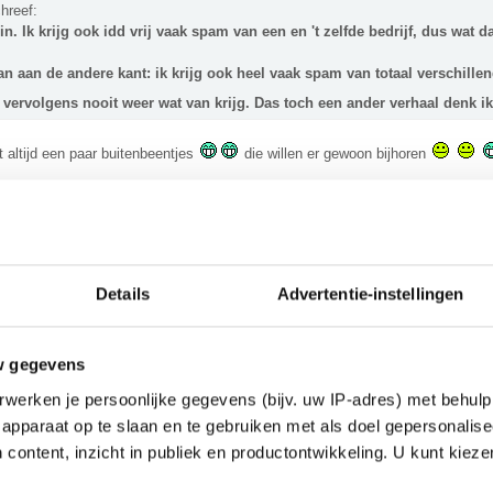
chreef:
 in. Ik krijg ook idd vrij vaak spam van een en 't zelfde bedrijf, dus wat d
n aan de andere kant: ik krijg ook heel vaak spam van totaal verschillen
 vervolgens nooit weer wat van krijg. Das toch een ander verhaal denk i
t altijd een paar buitenbeentjes
die willen er gewoon bijhoren
________
ta caimanna!
Details
Advertentie-instellingen
eus=- schreef:
erhaal uit zuiver reclame oogpunt bekeken
w gegevens
alistisch voor spam emails
werken je persoonlijke gegevens (bijv. uw IP-adres) met behulp
 per dag en ze gaan de prullenbak in.
apparaat op te slaan en te gebruiken met als doel gepersonalise
 content, inzicht in publiek en productontwikkeling. U kunt kiez
enkel ideee wat er vandaag inzat en als ik dat wel zou weten zou ik die sites
________