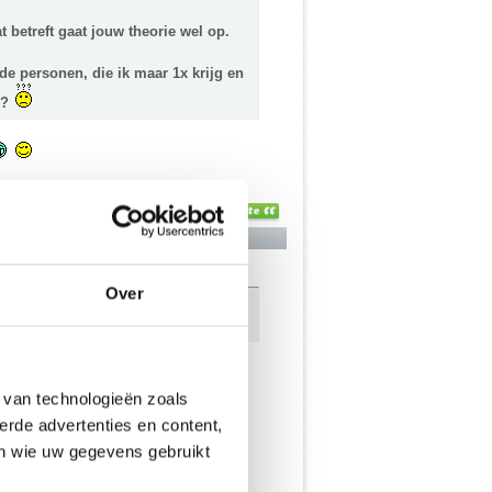
at betreft gaat jouw theorie wel op.
de personen, die ik maar 1x krijg en
k?
Over
 van technologieën zoals
erde advertenties en content,
en wie uw gegevens gebruikt
 ook niet terug kunnen vinden