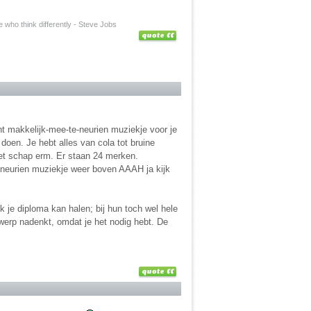
e who think differently - Steve Jobs
nt makkelijk-mee-te-neurien muziekje voor je
doen. Je hebt alles van cola tot bruine
et schap erm. Er staan 24 merken.
eurien muziekje weer boven AAAH ja kijk
 je diploma kan halen; bij hun toch wel hele
rwerp nadenkt, omdat je het nodig hebt. De