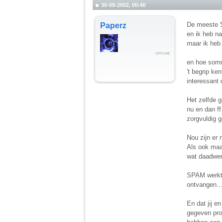
30-09-2002, 00:40
De meeste S
Paperz
en ik heb na
maar ik heb 
en hoe somm
't begrip ke
interessant u
Het zelfde g
nu en dan ff
zorgvuldig g
Nou zijn er 
Als ook maar
wat daadwerke
SPAM werkt a
ontvangen...
En dat jij e
gegeven prob