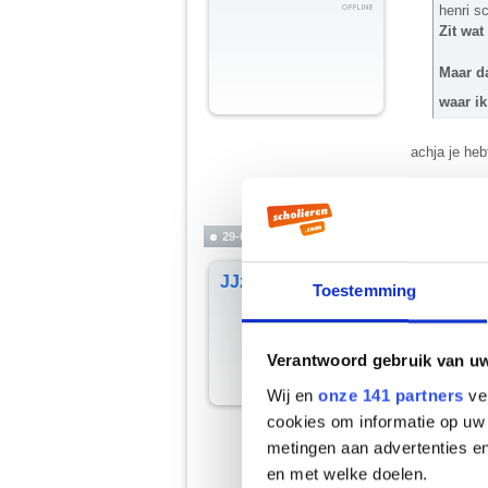
henri s
Zit wat
Maar da
waar ik
achja je heb
__________
A helta ar cai
29-09-2002, 21:36
Citaat:
JJzD
Toestemming
-=Odyss
Goed v
Verantwoord gebruik van u
maar niet re
Wij en
onze 141 partners
ver
ik hbe er 25
cookies om informatie op uw 
metingen aan advertenties en
ik hbe geen 
en met welke doelen.
__________