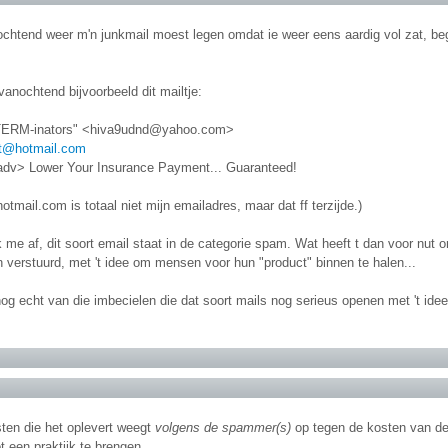
ochtend weer m'n junkmail moest legen omdat ie weer eens aardig vol zat, be
vanochtend bijvoorbeeld dit mailtje:
TERM-inators" <hiva9udnd@yahoo.com>
it@hotmail.com
dv> Lower Your Insurance Payment... Guaranteed!
otmail.com is totaal niet mijn emailadres, maar dat ff terzijde.)
 me af, dit soort email staat in de categorie spam. Wat heeft t dan voor nu
 verstuurd, met 't idee om mensen voor hun "product" binnen te halen...
nog echt van die imbecielen die dat soort mails nog serieus openen met 't idee 
ten die het oplevert weegt
volgens de spammer(s)
op tegen de kosten van de 
 een praktijk te brengen.