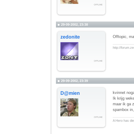
29-09-2002, 23:38
zedonite
Offtopic, ma
__________
http://forum.z
29-09-2002, 23:39
kvinnet nog
D@mien
Ik krijg wek
maar ik ga z
spambox in, 
__________
A Hero has die