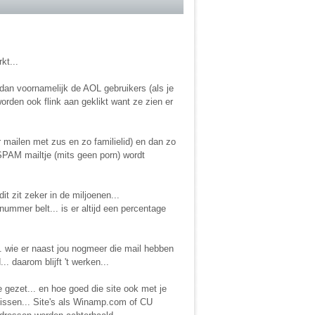
kt...
dan voornamelijk de AOL gebruikers (als je
worden ook flink aan geklikt want ze zien er
r mailen met zus en zo familielid) en dan zo
k SPAM mailtje (mits geen porn) wordt
t zit zeker in de miljoenen...
nummer belt... is er altijd een percentage
.. wie er naast jou nogmeer die mail hebben
. daarom blijft 't werken...
te gezet... en hoe goed die site ook met je
vissen... Site's als Winamp.com of CU