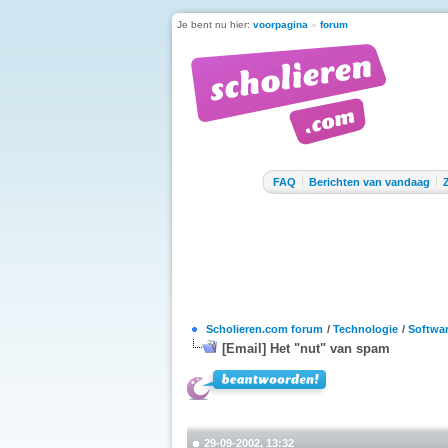
Je bent nu hier:
voorpagina
»
forum
FAQ
Berichten van vandaag
Scholieren.com forum
/
Technologie
/
Softwa
[Email] Het "nut" van spam
29-09-2002, 13:32