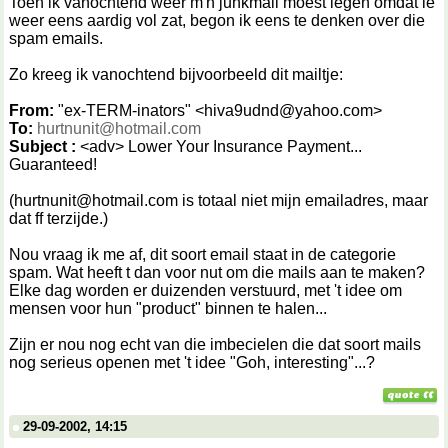
Toen ik vanochtend weer m'n junkmail moest legen omdat ie
weer eens aardig vol zat, begon ik eens te denken over die
spam emails.
Zo kreeg ik vanochtend bijvoorbeeld dit mailtje:
From:
"ex-TERM-inators" <hiva9udnd@yahoo.com>
To:
hurtnunit@hotmail.com
Subject :
<adv> Lower Your Insurance Payment...
Guaranteed!
(hurtnunit@hotmail.com is totaal niet mijn emailadres, maar
dat ff terzijde.)
Nou vraag ik me af, dit soort email staat in de categorie
spam. Wat heeft t dan voor nut om die mails aan te maken?
Elke dag worden er duizenden verstuurd, met 't idee om
mensen voor hun "product" binnen te halen...
Zijn er nou nog echt van die imbecielen die dat soort mails
nog serieus openen met 't idee "Goh, interesting"...?
29-09-2002, 14:15