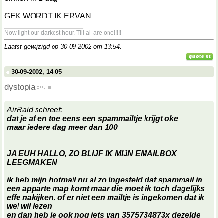
GEK WORDT IK ERVAN
__________________
Now light our darkest hour. Till all are one!!!!!
Laatst gewijzigd op 30-09-2002 om
13:54
.
30-09-2002, 14:05
dystopia
AirRaid schreef:
dat je af en toe eens een spammailtje krijgt oke
maar iedere dag meer dan 100
JA EUH HALLO, ZO BLIJF IK MIJN EMAILBOX
LEEGMAKEN
ik heb mijn hotmail nu al zo ingesteld dat spammail in
een apparte map komt maar die moet ik toch dagelijks
effe nakijken, of er niet een mailtje is ingekomen dat ik
wel wil lezen
en dan heb je ook nog iets van 3575734873x dezelde