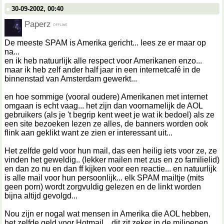
30-09-2002, 00:40
Paperz
De meeste SPAM is Amerika gericht... lees ze er maar op
na...
en ik heb natuurlijk alle respect voor Amerikanen enzo...
maar ik heb zelf ander half jaar in een internetcafé in de
binnenstad van Amsterdam gewerkt...
en hoe sommige (vooral oudere) Amerikanen met internet
omgaan is echt vaag... het zijn dan voornamelijk de AOL
gebruikers (als je 't begrip kent weet je wat ik bedoel) als ze
een site bezoeken lezen ze alles, de banners worden ook
flink aan geklikt want ze zien er interessant uit...
Het zelfde geld voor hun mail, das een heilig iets voor ze, ze
vinden het geweldig.. (lekker mailen met zus en zo familielid)
en dan zo nu en dan ff kijken voor een reactie... en natuurlijk
is alle mail voor hun persoonlijk... elk SPAM mailtje (mits
geen porn) wordt zorgvuldig gelezen en de linkt worden
bijna altijd gevolgd...
Nou zijn er nogal wat mensen in Amerika die AOL hebben,
het zelfde geld voor Hotmail... dit zit zeker in de miljoenen...