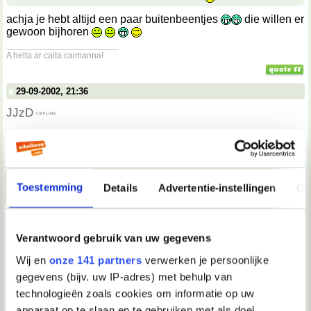
achja je hebt altijd een paar buitenbeentjes
die willen er
gewoon bijhoren
__________________
A helta ar caita caimanna!
29-09-2002, 21:36
JJzD
-=Odysseus=- schreef:
Goed verhaal uit zuiver reclame oogpunt bekeken
maar niet realistisch voor spam emails
Toestemming
Details
Advertentie-instellingen
Ov
ik hbe er 25 per dag en ze gaan de prullenbak in.
ik hbe geen enkel ideee wat er vandaag inzat en als ik dat
Verantwoord gebruik van uw gegevens
wel zou weten zou ik die sites ook niet terug kunnen vinden
__________________
Wij en
onze 141 partners
verwerken je persoonlijke
-|-
gegevens (bijv. uw IP-adres) met behulp van
technologieën zoals cookies om informatie op uw
29-09-2002, 22:07
apparaat op te slaan en te gebruiken met als doel