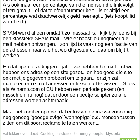
Als ook maar een percentage van die mensen die link volgt
of terugmailt... of dat telefoonnummer belt... is er altijd een
percentage wat daadwerkelijk geld neerlegt... (iets koopt, lid
wordt e.d.)
SPAM werkt alleen omdat 't zo massaal is... kijk bijv. eens bij
een klassieke SPAM mail... wie er naast jou nogmeer die
mail hebben ontvangen... zon lijst is vaak nog een fractie van
de adressen naar wie het wordt gestuurd... daarom blijft 't
werken...
En dat jij en ik ze krijgen... jah... we hebben hotmail... of we
hebben ons adres op een site gezet... en hoe goed die site
ook met je gegeven probeert om te gaan... er zijn zat
manieren om e-mail adressen er tussen uit te vissen... Site's
als Winamp.com of CU hebben een periode gekent (en
misschien nu nog) dat er door een beetje scripter zo alle
adressen worden achterhaald...
Maar het komt er op neer dat er tussen de massa voorlopig
nog genoeg 'goedgelovige' 'wanhopige' e.d. mensen tussen
zitten om dit soort reclame te laten werken...
__________________
Val lekker even dood! Cooking is science for hungry people *Mysteria*