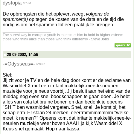
dystopia
De opbrengsten die het oplevert weegt
volgens de
spammer(s)
op tegen de kosten van de data en de tijd die
nodig is om het spammen tot een praktijk te brengen.
__________________
The surest way to corrupt a youth is to instruct him to hold in higher esteem
those who think alike than those who think differently - Steve Jobs
29-09-2002, 14:56
-=Odysseus=-
Stel:
Jij zit voor je TV en de hele dag door komt er de reclame van
Wasmiddel X met een irritant makkelijk-mee-te-neurien
muziekje voor je neus voorbij. Jij besluit aan het eind van de
middag nog even snel boodschappen te gaan doen. Je hebt
alles van cola tot bruine bonen en dan bedenk je opeens
"SHIT ben wasmiddel vergeten. Snel, snel. Je komt bij het
schap erm. Er staan 24 merken. eeerrmmmmmmmm "welke
moet ik nemen?" Opeens komt dat irritante makkelijk-mee-te-
neurien muziekje weer boven AAAH ja kijk Wasmiddel X.
Keus snel gemaakt. Hop naar kassa..