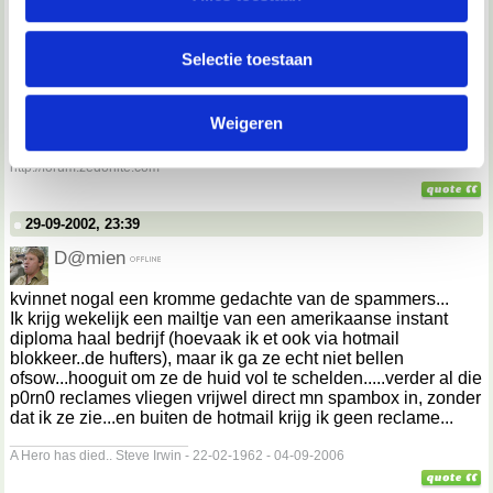
informatie over jouw gebruik van onze site met onze
29-09-2002, 23:38
partners voor social media, adverteren en analyse. Deze
Selectie toestaan
zedonite
partners kunnen deze gegevens combineren met andere
informatie die je aan ze hebt verstrekt of die ze hebben
Offtopic, maar ja: Als je zo weinig mogelijk spam wilt, moet je
Weigeren
verzameld op basis van jouw gebruik van hun services.
geen hotmail nemen
__________________
http://forum.zedonite.com
We werken samen met
67 derden
die uw gegevens
kunnen ontvangen en verwerken.
29-09-2002, 23:39
D@mien
kvinnet nogal een kromme gedachte van de spammers...
Ik krijg wekelijk een mailtje van een amerikaanse instant
diploma haal bedrijf (hoevaak ik et ook via hotmail
blokkeer..de hufters), maar ik ga ze echt niet bellen
ofsow...hooguit om ze de huid vol te schelden.....verder al die
p0rn0 reclames vliegen vrijwel direct mn spambox in, zonder
dat ik ze zie...en buiten de hotmail krijg ik geen reclame...
__________________
A Hero has died.. Steve Irwin - 22-02-1962 - 04-09-2006