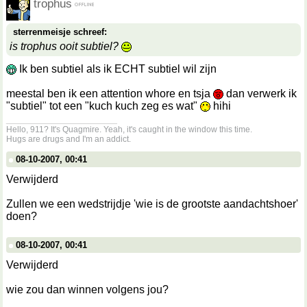
trophus
sterrenmeisje schreef:
is trophus ooit subtiel?
Ik ben subtiel als ik ECHT subtiel wil zijn
meestal ben ik een attention whore en tsja
dan verwerk ik
"subtiel" tot een "kuch kuch zeg es wat"
hihi
__________________
Hello, 911? It's Quagmire. Yeah, it's caught in the window this time.
Hugs are drugs and I'm an addict.
08-10-2007, 00:41
Verwijderd
Zullen we een wedstrijdje 'wie is de grootste aandachtshoer'
doen?
08-10-2007, 00:41
Verwijderd
wie zou dan winnen volgens jou?