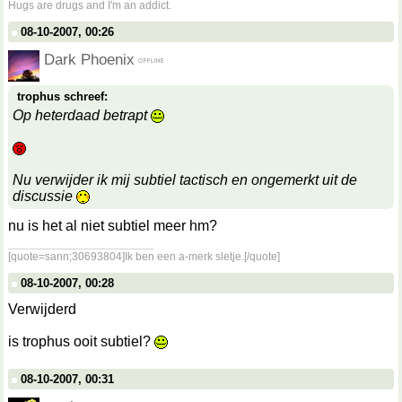
Hugs are drugs and I'm an addict.
08-10-2007, 00:26
Dark Phoenix
trophus schreef:
Op heterdaad betrapt
Nu verwijder ik mij subtiel tactisch en ongemerkt uit de
discussie
nu is het al niet subtiel meer hm?
__________________
[quote=sann;30693804]Ik ben een a-merk sletje.[/quote]
08-10-2007, 00:28
Verwijderd
is trophus ooit subtiel?
08-10-2007, 00:31