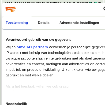
Haha, zegt degene die te autistisch is om te roepen
;x
;x
Wat een belabberde failreactie.
Toestemming
Details
Advertentie-instellingen
08-10-2007, 09:17
TopDrop
Verantwoord gebruik van uw gegevens
OMG! Keelpijn!!
__________________
Wij en
onze 141 partners
verwerken je persoonlijke gegeven
♥ - I miss all the places we never went. -
IP-adres) met behulp van technologieën zoals cookies om in
heddegijdagezeetgehadmindedawerklukwoarhoedoedegijdahoedoedegijdahoe
uw apparaat op te slaan en te gebruiken met als doel gepers
08-10-2007, 09:39
advertenties en content, metingen aan advertenties en conten
Verwijderd
in publiek en productontwikkeling. U kunt kiezen wie uw geg
*keelpastille doneer*
gebruikt en met welke doelen.
08-10-2007, 09:39
Als u het toestaat, willen we ook graag:
TopDrop
Informatie verzamelen over uw geografische locatie, die 
meter nauwkeurig kan zijn
Toestemmingsselectie
*inneemt*
Noodzakelijk
__________________
Uw apparaat identificeren door het actief te scannen op 