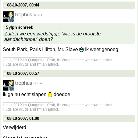
08-10-2007, 00:44
trophus
Sylph schreef:
Zullen we een wedstrijdje 'wie is de grootste
aandachtshoer' doen?
South Park, Paris Hilton, Mr. Slave
Ik weet genoeg
__________________
Hello, 911? It's Quagmire. Yeah, it's caught in the window this time.
Hugs are drugs and I'm an addict.
08-10-2007, 00:57
trophus
Ik ga nu echt slapen
doedoe
__________________
Hello, 911? It's Quagmire. Yeah, it's caught in the window this time.
Hugs are drugs and I'm an addict.
08-10-2007, 01:00
Verwijderd