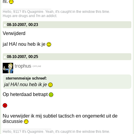
nl.
__________________
Hello, 911? It's Quagmire. Yeah, it's caught in the window this time.
Hugs are drugs and I'm an addict.
08-10-2007, 00:23
Verwijderd
ja! HA! nou heb ik je
08-10-2007, 00:25
trophus
sterrenmeisje schreef:
ja! HA! nou heb ik je
Op heterdaad betrapt
Nu verwijder ik mij subtiel tactisch en ongemerkt uit de
discussie
__________________
Hello, 911? It's Quagmire. Yeah, it's caught in the window this time.