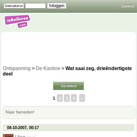
Zoeken
Ontspanning
>
De Kantine
>
Wat saai zeg, drieëndertigste
deel
Gesloten
1
2
3
4
»
Naar beneden!
08-10-2007, 00:17