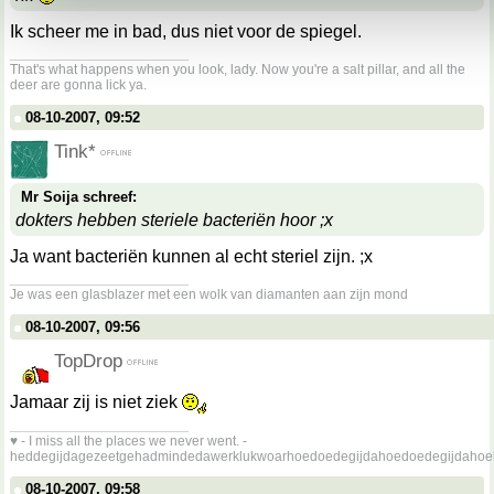
Ik scheer me in bad, dus niet voor de spiegel.
__________________
That's what happens when you look, lady. Now you're a salt pillar, and all the
deer are gonna lick ya.
08-10-2007, 09:52
Tink*
Mr Soija schreef:
dokters hebben steriele bacteriën hoor ;x
Ja want bacteriën kunnen al echt steriel zijn. ;x
__________________
Je was een glasblazer met een wolk van diamanten aan zijn mond
08-10-2007, 09:56
TopDrop
Jamaar zij is niet ziek
__________________
♥ - I miss all the places we never went. -
heddegijdagezeetgehadmindedawerklukwoarhoedoedegijdahoedoedegijdahoe
08-10-2007, 09:58