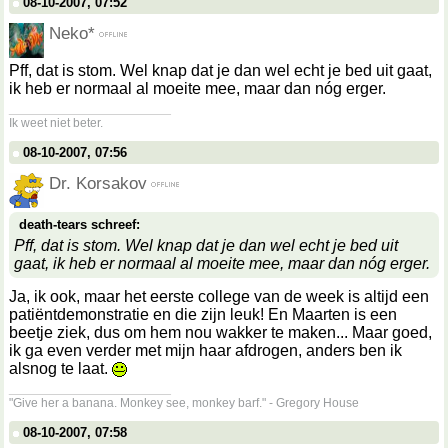
08-10-2007, 07:52
Neko*
Pff, dat is stom. Wel knap dat je dan wel echt je bed uit gaat,
ik heb er normaal al moeite mee, maar dan nóg erger.
__________________
Ik weet niet beter.
08-10-2007, 07:56
Dr. Korsakov
death-tears schreef:
Pff, dat is stom. Wel knap dat je dan wel echt je bed uit
gaat, ik heb er normaal al moeite mee, maar dan nóg erger.
Ja, ik ook, maar het eerste college van de week is altijd een
patiëntdemonstratie en die zijn leuk! En Maarten is een
beetje ziek, dus om hem nou wakker te maken... Maar goed,
ik ga even verder met mijn haar afdrogen, anders ben ik
alsnog te laat.
__________________
"Give her a banana. Monkey see, monkey barf." - Gregory House
08-10-2007, 07:58