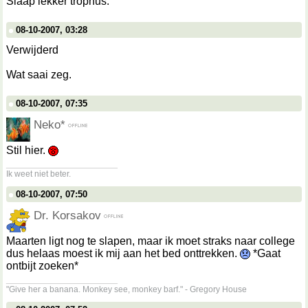
Slaap lekker trophus.
08-10-2007, 03:28
Verwijderd
Wat saai zeg.
08-10-2007, 07:35
Neko*
Stil hier.
__________________
Ik weet niet beter.
08-10-2007, 07:50
Dr. Korsakov
Maarten ligt nog te slapen, maar ik moet straks naar college
dus helaas moest ik mij aan het bed onttrekken.
*Gaat
ontbijt zoeken*
__________________
"Give her a banana. Monkey see, monkey barf." - Gregory House