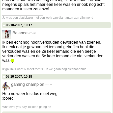
nergens op als het maar één keer was en er ook nog acht
maanden tussen zat enzo!
__________________
Je was een glasblazer met een wolk van diamanten aan zijn mond
08-10-2007, 10:17
Balance
Ik ben echt nog nooit verkouden geworden van zoenen.
Ik denk dat je gewoon net iemand getroffen hebt die
verkouden was en de 2e keer iemand die een beetje
verkouden was en de 3e keer iemand die niet verkouden
was
__________________
Ik ga links want ik moet rechts. En we gaan nog niet naar huis.
08-10-2007, 10:18
gaming champion
Heb nu weer les dus moet weg
:bored:
__________________
Whatever you say, I'll keep going on