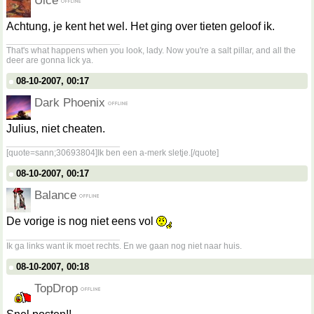
Uice
Achtung, je kent het wel. Het ging over tieten geloof ik.
__________________
That's what happens when you look, lady. Now you're a salt pillar, and all the
deer are gonna lick ya.
08-10-2007, 00:17
Dark Phoenix
Julius, niet cheaten.
__________________
[quote=sann;30693804]Ik ben een a-merk sletje.[/quote]
08-10-2007, 00:17
Balance
De vorige is nog niet eens vol
__________________
Ik ga links want ik moet rechts. En we gaan nog niet naar huis.
08-10-2007, 00:18
TopDrop