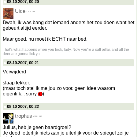
08-10-2007, 00:20
Uice
Bwah, ik was bang dat iemand anders het zou doen want het
gebeurt altijd eerder.
Maar goed, nu moet ik ECHT naar bed.
__________________
That's what happens when you look, lady. Now you're a salt pillar, and all the
deer are gonna lick ya.
08-10-2007, 00:21
Verwijderd
slaap lekker.
(maar toch stel ik me jou zo voor. geen idee waarom
eigenlijk... sorry
)
08-10-2007, 00:22
trophus
Julius, heb je geen baardgroei?
Je deed letterlijk niets aan je uiterlijk voor de spiegel zei je