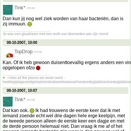
Tink*
Dan kun jij nog wel ziek worden van haar bacteriën, dan is
zij immuun.
__________________
Je was een glasblazer met een wolk van diamanten aan zijn mond
08-10-2007, 10:00
TopDrop
Kan. Of ik heb gewoon duisenttoevallig ergens anders een vir
opgelopen ofzo
__________________
♥ - I miss all the places we never went. -
heddegijdagezeetgehadmindedawerklukwoarhoedoedegijdahoedoedegijdahoe
08-10-2007, 10:07
Tink*
Dat kan ook.
Ik had trouwens de eerste keer dat ik met
iemand zoende echt wel drie dagen hele erge keelpijn, met
de tweede persoon alleen de eerste keer een dagje en met
de derde persoon helemaal niet. Dan vraag ik me af of het