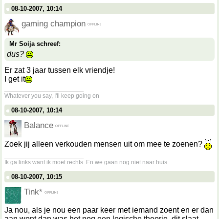
08-10-2007, 10:14
gaming champion
Mr Soija schreef:
dus?
Er zat 3 jaar tussen elk vriendje!
I get it
__________________
Whatever you say, I'll keep going on
08-10-2007, 10:14
Balance
Zoek jij alleen verkouden mensen uit om mee te zoenen?
__________________
Ik ga links want ik moet rechts. En we gaan nog niet naar huis.
08-10-2007, 10:15
Tink*
Ja nou, als je nou een paar keer met iemand zoent en er dan
aan went dan was het nog een logische theorie, dit slaat