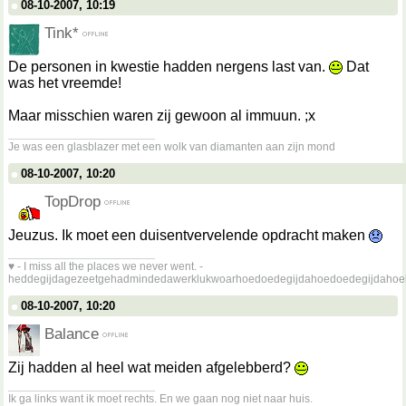
08-10-2007, 10:19
Tink*
De personen in kwestie hadden nergens last van.
Dat
was het vreemde!
Maar misschien waren zij gewoon al immuun. ;x
__________________
Je was een glasblazer met een wolk van diamanten aan zijn mond
08-10-2007, 10:20
TopDrop
Jeuzus. Ik moet een duisentvervelende opdracht maken
__________________
♥ - I miss all the places we never went. -
heddegijdagezeetgehadmindedawerklukwoarhoedoedegijdahoedoedegijdahoe
08-10-2007, 10:20
Balance
Zij hadden al heel wat meiden afgelebberd?
__________________
Ik ga links want ik moet rechts. En we gaan nog niet naar huis.