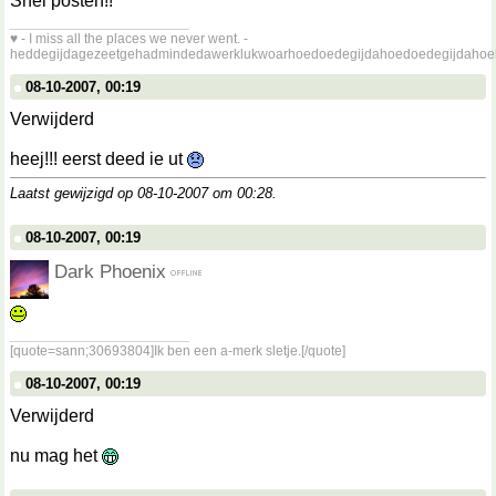
Snel posten!!
__________________
♥ - I miss all the places we never went. -
heddegijdagezeetgehadmindedawerklukwoarhoedoedegijdahoedoedegijdahoe
08-10-2007, 00:19
Verwijderd
heej!!! eerst deed ie ut
Laatst gewijzigd op 08-10-2007 om
00:28
.
08-10-2007, 00:19
Dark Phoenix
__________________
[quote=sann;30693804]Ik ben een a-merk sletje.[/quote]
08-10-2007, 00:19
Verwijderd
nu mag het