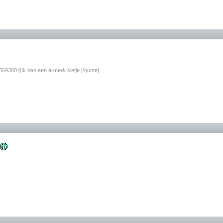
________
693804]Ik ben een a-merk sletje.[/quote]