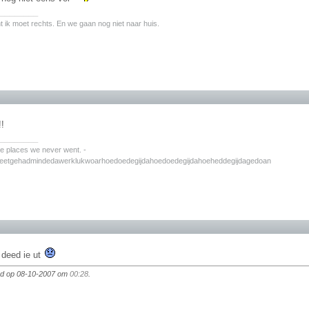
________
nt ik moet rechts. En we gaan nog niet naar huis.
!!
________
the places we never went. -
zeetgehadmindedawerklukwoarhoedoedegijdahoedoedegijdahoeheddegijdagedoan
t deed ie ut
igd op 08-10-2007 om
00:28
.