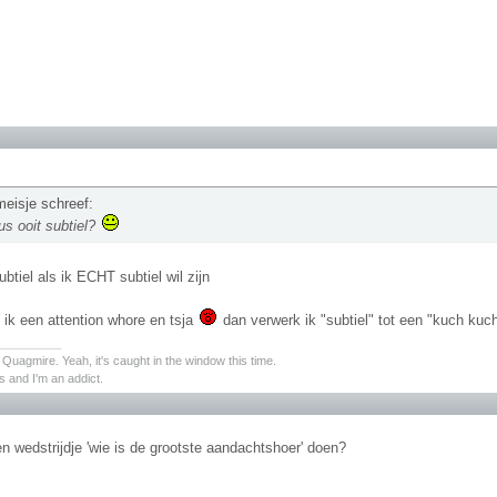
meisje schreef:
us ooit subtiel?
btiel als ik ECHT subtiel wil zijn
 ik een attention whore en tsja
dan verwerk ik "subtiel" tot een "kuch ku
________
s Quagmire. Yeah, it's caught in the window this time.
 and I'm an addict.
n wedstrijdje 'wie is de grootste aandachtshoer' doen?