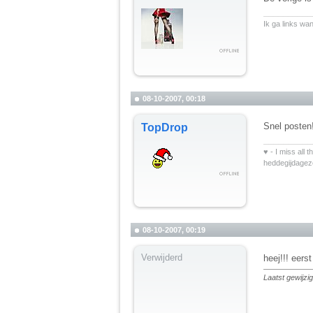
__________
Ik ga links wa
08-10-2007, 00:18
Snel posten
TopDrop
__________
♥ - I miss all 
heddegijdage
08-10-2007, 00:19
Verwijderd
heej!!! eers
Laatst gewijz