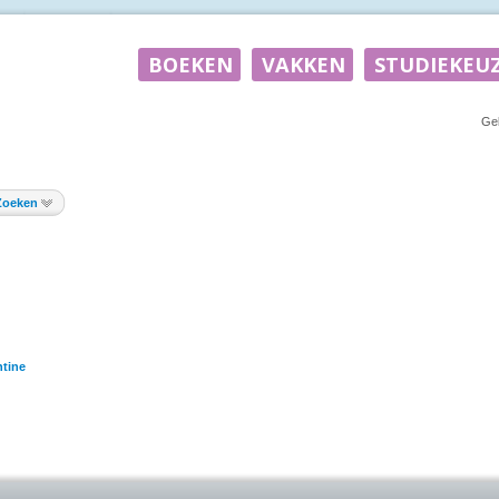
Ge
Zoeken
tine