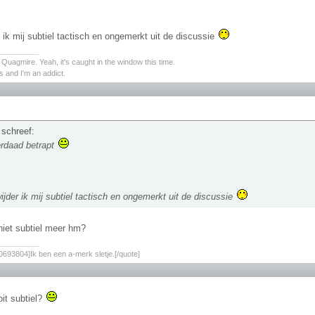
 ik mij subtiel tactisch en ongemerkt uit de discussie
________
s Quagmire. Yeah, it's caught in the window this time.
 and I'm an addict.
 schreef:
rdaad betrapt
ijder ik mij subtiel tactisch en ongemerkt uit de discussie
 niet subtiel meer hm?
________
693804]Ik ben een a-merk sletje.[/quote]
oit subtiel?