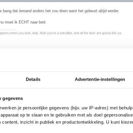
 bang dat iemand anders het zou doen want het gebeurt altijd eerder.
nu moet ik ECHT naar bed.
________
pens when you look, lady. Now you're a salt pillar, and all the deer are gonna lick ya.
.
tel ik me jou zo voor. geen idee waarom eigenlijk... sorry
)
Details
Advertentie-instellingen
w gegevens
werken je persoonlijke gegevens (bijv. uw IP-adres) met behulp
apparaat op te slaan en te gebruiken met als doel gepersonalise
 content, inzicht in publiek en productontwikkeling. U kunt kiez
je geen baardgroei?
rlijk niets aan je uiterlijk voor de spiegel zei je nl.