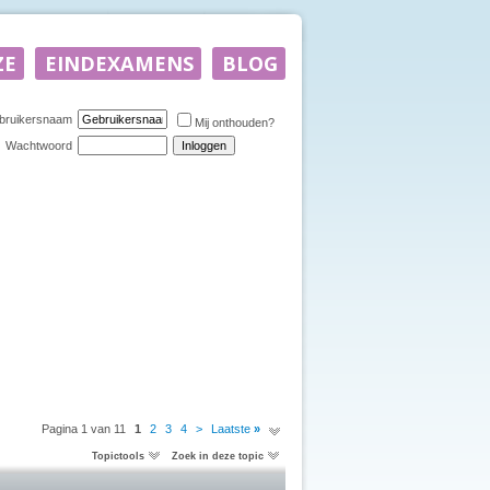
bruikersnaam
Mij onthouden?
Wachtwoord
Pagina 1 van 11
1
2
3
4
>
Laatste
»
Topictools
Zoek in deze topic