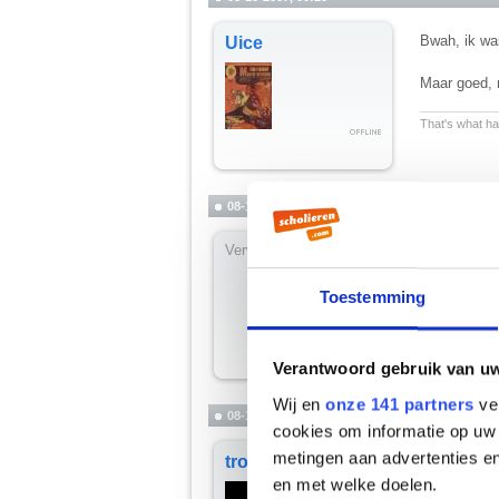
Bwah, ik was
Uice
Maar goed, 
__________
That's what hap
08-10-2007, 00:21
Verwijderd
slaap lekker
(maar toch s
Toestemming
Verantwoord gebruik van u
Wij en
onze 141 partners
ver
08-10-2007, 00:22
cookies om informatie op uw 
metingen aan advertenties en
Julius, heb 
trophus
Je deed lette
en met welke doelen.