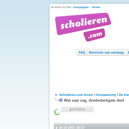
Je bent nu hier:
voorpagina
»
forum
FAQ
Berichten van vandaag
Scholieren.com forum
/
Ontspanning
/
De Kan
Wat saai zeg, drieëndertigste deel
08-10-2007, 00:17