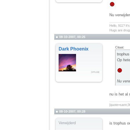
Nu verwijder
__________
Hello, 911? It'
Hugs are drugs
08-10-2007, 00:26
Citaat:
Dark Phoenix
trophus
Op hete
Nu verw
nu is het al
__________
[quote=sann;30
08-10-2007, 00:28
Verwijderd
is trophus o