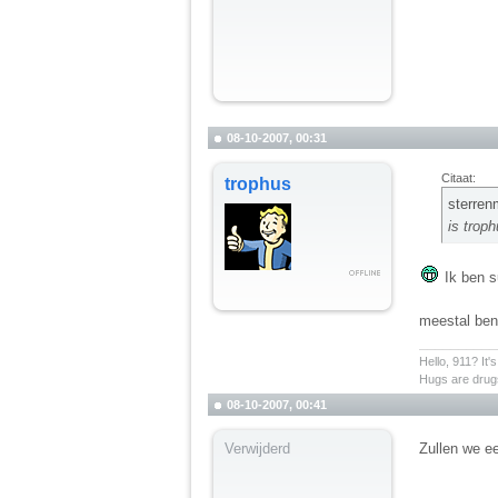
08-10-2007, 00:31
Citaat:
trophus
sterren
is troph
Ik ben su
meestal ben
__________
Hello, 911? It'
Hugs are drugs
08-10-2007, 00:41
Verwijderd
Zullen we ee