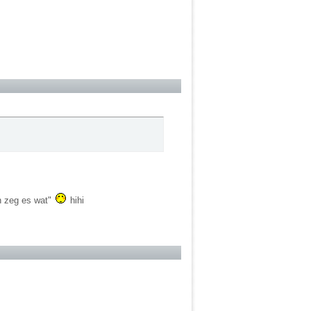
ch zeg es wat"
hihi