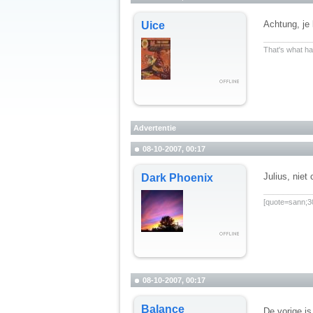
Achtung, je 
Uice
__________
That's what hap
Advertentie
08-10-2007, 00:17
Julius, niet
Dark Phoenix
__________
[quote=sann;30
08-10-2007, 00:17
Balance
De vorige is