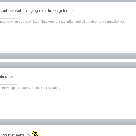
kent het wel. Het ging over tieten geloof ik.
________
pens when you look, lady. Now you're a salt pillar, and all the deer are gonna lick ya.
 cheaten.
________
693804]Ik ben een a-merk sletje.[/quote]
 nog niet eens vol