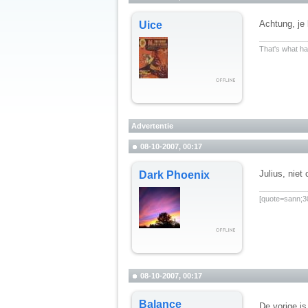
Achtung, je 
Uice
__________
That's what hap
Advertentie
08-10-2007, 00:17
Julius, niet
Dark Phoenix
__________
[quote=sann;30
08-10-2007, 00:17
Balance
De vorige is