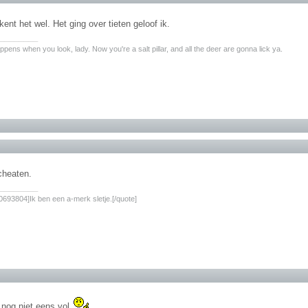
kent het wel. Het ging over tieten geloof ik.
________
pens when you look, lady. Now you're a salt pillar, and all the deer are gonna lick ya.
 cheaten.
________
693804]Ik ben een a-merk sletje.[/quote]
 nog niet eens vol