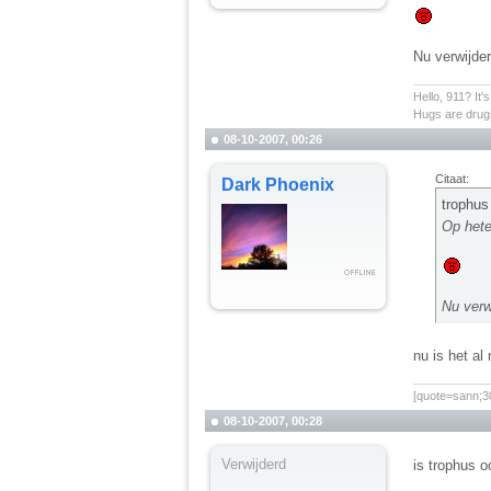
Nu verwijder
__________
Hello, 911? It'
Hugs are drugs
08-10-2007, 00:26
Citaat:
Dark Phoenix
trophus
Op hete
Nu verw
nu is het al
__________
[quote=sann;30
08-10-2007, 00:28
Verwijderd
is trophus o