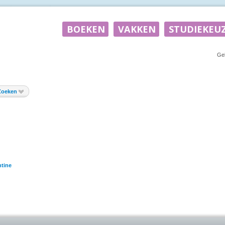
Ge
Zoeken
tine