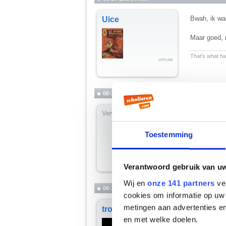
Bwah, ik was
Uice
Maar goed, 
__________
That's what hap
08-10-2007, 00:21
Verwijderd
slaap lekker
(maar toch s
Toestemming
Verantwoord gebruik van u
Wij en
onze 141 partners
ver
08-10-2007, 00:22
cookies om informatie op uw 
metingen aan advertenties en
Julius, heb 
trophus
Je deed lette
en met welke doelen.