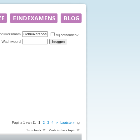
bruikersnaam
Mij onthouden?
Wachtwoord
Pagina 1 van 11
1
2
3
4
>
Laatste
»
Topictools
Zoek in deze topic