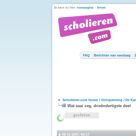
Je bent nu hier:
voorpagina
»
forum
FAQ
Berichten van vandaag
Scholieren.com forum
/
Ontspanning
/
De Kan
Wat saai zeg, drieëndertigste deel
08-10-2007, 00:17