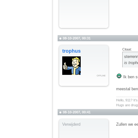
08-10-2007, 00:31
Citaat:
trophus
sterren
is troph
Ik ben su
meestal ben
__________
Hello, 911? It'
Hugs are drugs
08-10-2007, 00:41
Verwijderd
Zullen we ee