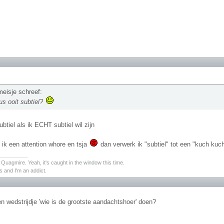
meisje schreef:
us ooit subtiel?
btiel als ik ECHT subtiel wil zijn
 ik een attention whore en tsja
dan verwerk ik "subtiel" tot een "kuch ku
________
s Quagmire. Yeah, it's caught in the window this time.
 and I'm an addict.
n wedstrijdje 'wie is de grootste aandachtshoer' doen?