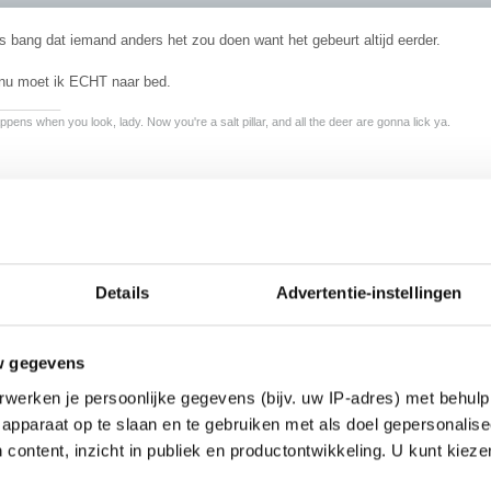
 bang dat iemand anders het zou doen want het gebeurt altijd eerder.
nu moet ik ECHT naar bed.
________
pens when you look, lady. Now you're a salt pillar, and all the deer are gonna lick ya.
.
tel ik me jou zo voor. geen idee waarom eigenlijk... sorry
)
Details
Advertentie-instellingen
w gegevens
werken je persoonlijke gegevens (bijv. uw IP-adres) met behulp
apparaat op te slaan en te gebruiken met als doel gepersonalise
 content, inzicht in publiek en productontwikkeling. U kunt kiez
je geen baardgroei?
rlijk niets aan je uiterlijk voor de spiegel zei je nl.