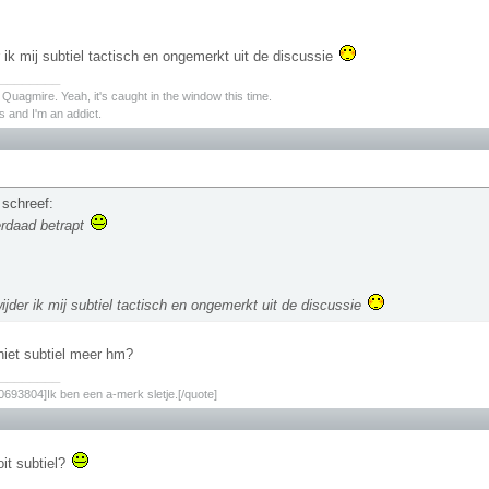
 ik mij subtiel tactisch en ongemerkt uit de discussie
________
s Quagmire. Yeah, it's caught in the window this time.
 and I'm an addict.
 schreef:
rdaad betrapt
ijder ik mij subtiel tactisch en ongemerkt uit de discussie
 niet subtiel meer hm?
________
693804]Ik ben een a-merk sletje.[/quote]
oit subtiel?