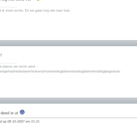
________
nt ik moet rechts. En we gaan nog niet naar huis.
!!
________
the places we never went. -
zeetgehadmindedawerklukwoarhoedoedegijdahoedoedegijdahoeheddegijdagedoan
t deed ie ut
igd op 08-10-2007 om
00:28
.