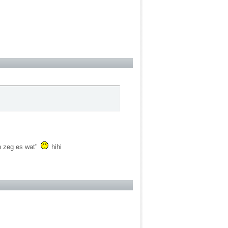
ch zeg es wat"
hihi