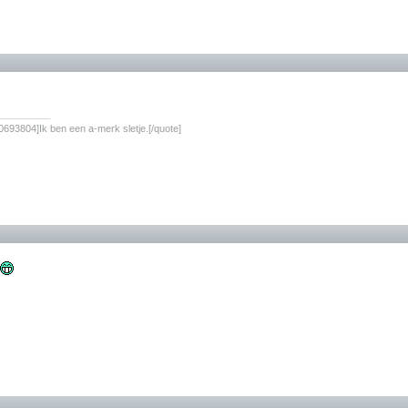
________
693804]Ik ben een a-merk sletje.[/quote]