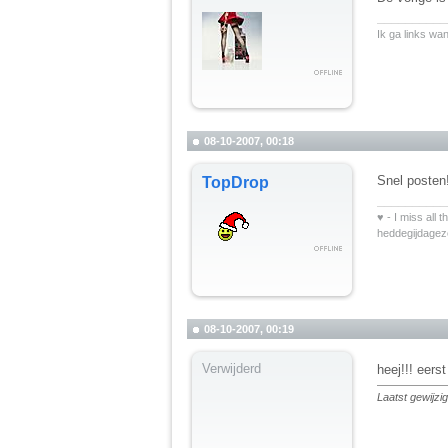
__________
Ik ga links wa
08-10-2007, 00:18
Snel posten
TopDrop
__________
♥ - I miss all 
heddegijdage
08-10-2007, 00:19
Verwijderd
heej!!! eers
Laatst gewijz