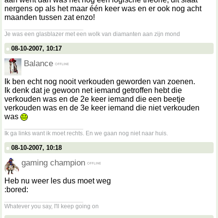
nergens op als het maar één keer was en er ook nog acht
maanden tussen zat enzo!
__________________
Je was een glasblazer met een wolk van diamanten aan zijn mond
08-10-2007, 10:17
Balance
Ik ben echt nog nooit verkouden geworden van zoenen.
Ik denk dat je gewoon net iemand getroffen hebt die
verkouden was en de 2e keer iemand die een beetje
verkouden was en de 3e keer iemand die niet verkouden
was
__________________
Ik ga links want ik moet rechts. En we gaan nog niet naar huis.
08-10-2007, 10:18
gaming champion
Heb nu weer les dus moet weg
:bored:
__________________
Whatever you say, I'll keep going on