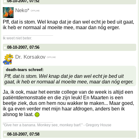
08-10-2007, 07:52
Neko*
Pff, dat is stom. Wel knap dat je dan wel echt je bed uit gaat,
ik heb er normaal al moeite mee, maar dan nóg erger.
__________________
Ik weet niet beter.
08-10-2007, 07:56
Dr. Korsakov
death-tears schreef:
Pff, dat is stom. Wel knap dat je dan wel echt je bed uit
gaat, ik heb er normaal al moeite mee, maar dan nóg erger.
Ja, ik ook, maar het eerste college van de week is altijd een
patiëntdemonstratie en die zijn leuk! En Maarten is een
beetje ziek, dus om hem nou wakker te maken... Maar goed,
ik ga even verder met mijn haar afdrogen, anders ben ik
alsnog te laat.
__________________
"Give her a banana. Monkey see, monkey barf." - Gregory House
08-10-2007, 07:58