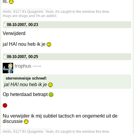
nl.
__________________
Hello, 911? It's Quagmire. Yeah, it's caught in the window this time.
Hugs are drugs and I'm an addict.
08-10-2007, 00:23
Verwijderd
ja! HA! nou heb ik je
08-10-2007, 00:25
trophus
sterrenmeisje schreef:
ja! HA! nou heb ik je
Op heterdaad betrapt
Nu verwijder ik mij subtiel tactisch en ongemerkt uit de
discussie
__________________
Hello, 911? It's Quagmire. Yeah, it's caught in the window this time.