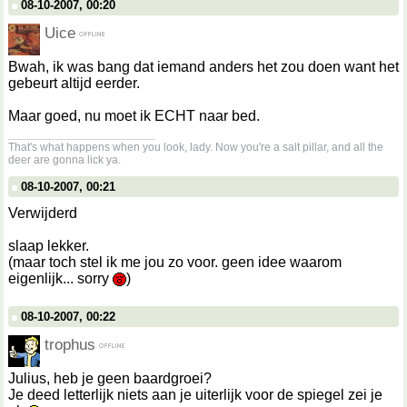
08-10-2007, 00:20
Uice
Bwah, ik was bang dat iemand anders het zou doen want het
gebeurt altijd eerder.
Maar goed, nu moet ik ECHT naar bed.
__________________
That's what happens when you look, lady. Now you're a salt pillar, and all the
deer are gonna lick ya.
08-10-2007, 00:21
Verwijderd
slaap lekker.
(maar toch stel ik me jou zo voor. geen idee waarom
eigenlijk... sorry
)
08-10-2007, 00:22
trophus
Julius, heb je geen baardgroei?
Je deed letterlijk niets aan je uiterlijk voor de spiegel zei je