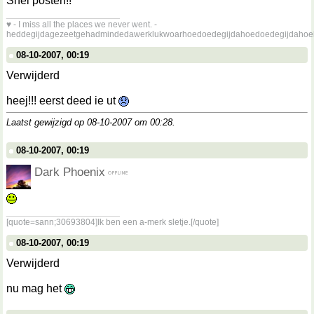
Snel posten!!
__________________
♥ - I miss all the places we never went. -
heddegijdagezeetgehadmindedawerklukwoarhoedoedegijdahoedoedegijdahoe
08-10-2007, 00:19
Verwijderd
heej!!! eerst deed ie ut
Laatst gewijzigd op 08-10-2007 om
00:28
.
08-10-2007, 00:19
Dark Phoenix
__________________
[quote=sann;30693804]Ik ben een a-merk sletje.[/quote]
08-10-2007, 00:19
Verwijderd
nu mag het