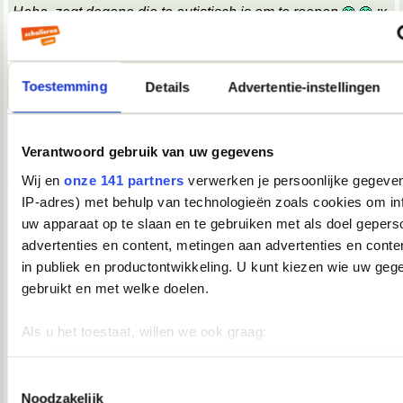
Haha, zegt degene die te autistisch is om te roepen
;x
;x
Wat een belabberde failreactie.
Toestemming
Details
Advertentie-instellingen
08-10-2007, 09:17
TopDrop
Verantwoord gebruik van uw gegevens
OMG! Keelpijn!!
__________________
Wij en
onze 141 partners
verwerken je persoonlijke gegeven
♥ - I miss all the places we never went. -
IP-adres) met behulp van technologieën zoals cookies om in
heddegijdagezeetgehadmindedawerklukwoarhoedoedegijdahoedoedegijdahoe
uw apparaat op te slaan en te gebruiken met als doel gepers
08-10-2007, 09:39
advertenties en content, metingen aan advertenties en conten
Verwijderd
in publiek en productontwikkeling. U kunt kiezen wie uw geg
*keelpastille doneer*
gebruikt en met welke doelen.
08-10-2007, 09:39
Als u het toestaat, willen we ook graag:
TopDrop
Informatie verzamelen over uw geografische locatie, die 
meter nauwkeurig kan zijn
Toestemmingsselectie
*inneemt*
Noodzakelijk
__________________
Uw apparaat identificeren door het actief te scannen op 