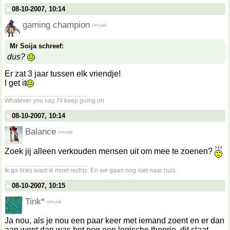
08-10-2007, 10:14
gaming champion
Mr Soija schreef:
dus?
Er zat 3 jaar tussen elk vriendje!
I get it
__________________
Whatever you say, I'll keep going on
08-10-2007, 10:14
Balance
Zoek jij alleen verkouden mensen uit om mee te zoenen?
__________________
Ik ga links want ik moet rechts. En we gaan nog niet naar huis.
08-10-2007, 10:15
Tink*
Ja nou, als je nou een paar keer met iemand zoent en er dan
aan went dan was het nog een logische theorie, dit slaat