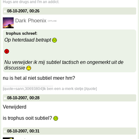
Hugs are drugs and I'm an addict.
08-10-2007, 00:26
Dark Phoenix
trophus schreef:
Op heterdaad betrapt
Nu verwijder ik mij subtiel tactisch en ongemerkt uit de
discussie
nu is het al niet subtiel meer hm?
__________________
[quote=sann;30693804]Ik ben een a-merk sletje.[/quote]
08-10-2007, 00:28
Verwijderd
is trophus ooit subtiel?
08-10-2007, 00:31