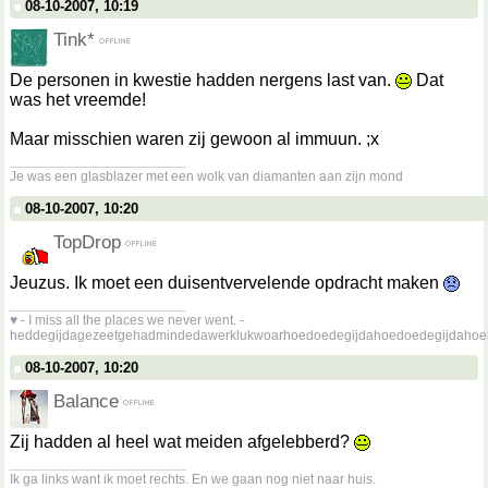
08-10-2007, 10:19
Tink*
De personen in kwestie hadden nergens last van.
Dat
was het vreemde!
Maar misschien waren zij gewoon al immuun. ;x
__________________
Je was een glasblazer met een wolk van diamanten aan zijn mond
08-10-2007, 10:20
TopDrop
Jeuzus. Ik moet een duisentvervelende opdracht maken
__________________
♥ - I miss all the places we never went. -
heddegijdagezeetgehadmindedawerklukwoarhoedoedegijdahoedoedegijdahoe
08-10-2007, 10:20
Balance
Zij hadden al heel wat meiden afgelebberd?
__________________
Ik ga links want ik moet rechts. En we gaan nog niet naar huis.