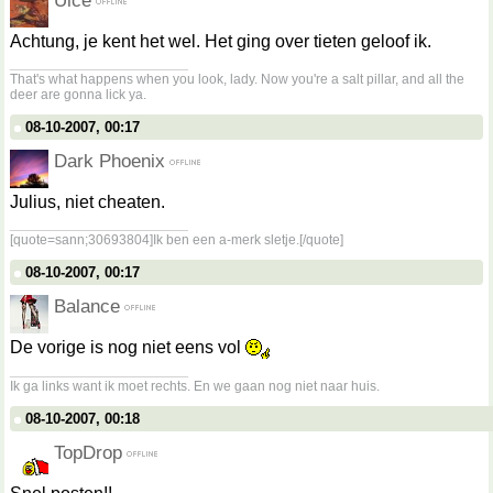
Uice
Achtung, je kent het wel. Het ging over tieten geloof ik.
__________________
That's what happens when you look, lady. Now you're a salt pillar, and all the
deer are gonna lick ya.
08-10-2007, 00:17
Dark Phoenix
Julius, niet cheaten.
__________________
[quote=sann;30693804]Ik ben een a-merk sletje.[/quote]
08-10-2007, 00:17
Balance
De vorige is nog niet eens vol
__________________
Ik ga links want ik moet rechts. En we gaan nog niet naar huis.
08-10-2007, 00:18
TopDrop