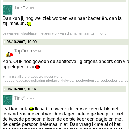
Tink*
Dan kun jij nog wel ziek worden van haar bacteriën, dan is
zij immuun.
__________________
Je was een glasblazer met een wolk van diamanten aan zijn mond
08-10-2007, 10:00
TopDrop
Kan. Of ik heb gewoon duisenttoevallig ergens anders een vir
opgelopen ofzo
__________________
♥ - I miss all the places we never went. -
heddegijdagezeetgehadmindedawerklukwoarhoedoedegijdahoedoedegijdahoe
08-10-2007, 10:07
Tink*
Dat kan ook.
Ik had trouwens de eerste keer dat ik met
iemand zoende echt wel drie dagen hele erge keelpijn, met
de tweede persoon alleen de eerste keer een dagje en met
de derde persoon helemaal niet. Dan vraag ik me af of het