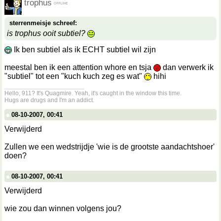
trophus
sterrenmeisje schreef:
is trophus ooit subtiel?
Ik ben subtiel als ik ECHT subtiel wil zijn
meestal ben ik een attention whore en tsja
dan verwerk ik
"subtiel" tot een "kuch kuch zeg es wat"
hihi
__________________
Hello, 911? It's Quagmire. Yeah, it's caught in the window this time.
Hugs are drugs and I'm an addict.
08-10-2007, 00:41
Verwijderd
Zullen we een wedstrijdje 'wie is de grootste aandachtshoer'
doen?
08-10-2007, 00:41
Verwijderd
wie zou dan winnen volgens jou?