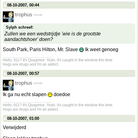
08-10-2007, 00:44
trophus
Sylph schreef:
Zullen we een wedstrijdje 'wie is de grootste
aandachtshoer' doen?
South Park, Paris Hilton, Mr. Slave
Ik weet genoeg
__________________
Hello, 911? It's Quagmire. Yeah, it's caught in the window this time.
Hugs are drugs and I'm an addict.
08-10-2007, 00:57
trophus
Ik ga nu echt slapen
doedoe
__________________
Hello, 911? It's Quagmire. Yeah, it's caught in the window this time.
Hugs are drugs and I'm an addict.
08-10-2007, 01:00
Verwijderd