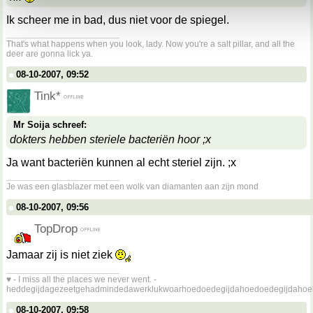
Ik scheer me in bad, dus niet voor de spiegel.
__________________
That's what happens when you look, lady. Now you're a salt pillar, and all the
deer are gonna lick ya.
08-10-2007, 09:52
Tink*
Mr Soija schreef:
dokters hebben steriele bacteriën hoor ;x
Ja want bacteriën kunnen al echt steriel zijn. ;x
__________________
Je was een glasblazer met een wolk van diamanten aan zijn mond
08-10-2007, 09:56
TopDrop
Jamaar zij is niet ziek
__________________
♥ - I miss all the places we never went. -
heddegijdagezeetgehadmindedawerklukwoarhoedoedegijdahoedoedegijdahoe
08-10-2007, 09:58