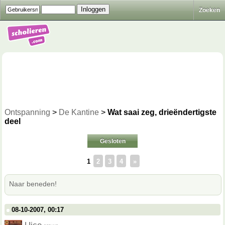
Zoeken
Ontspanning
>
De Kantine
>
Wat saai zeg, drieëndertigste
deel
Gesloten
1
2
3
4
»
Naar beneden!
08-10-2007, 00:17