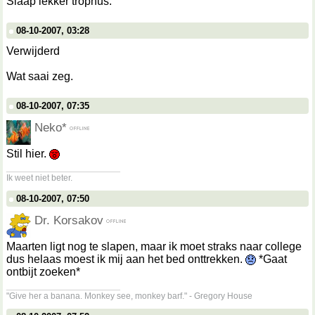
Slaap lekker trophus.
08-10-2007, 03:28
Verwijderd
Wat saai zeg.
08-10-2007, 07:35
Neko*
Stil hier.
__________________
Ik weet niet beter.
08-10-2007, 07:50
Dr. Korsakov
Maarten ligt nog te slapen, maar ik moet straks naar college
dus helaas moest ik mij aan het bed onttrekken.
*Gaat
ontbijt zoeken*
__________________
"Give her a banana. Monkey see, monkey barf." - Gregory House