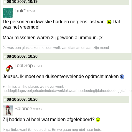
08-10-2007, 10:19
Tink*
De personen in kwestie hadden nergens last van.
Dat
was het vreemde!
Maar misschien waren zij gewoon al immuun. ;x
__________________
Je was een glasblazer met een wolk van diamanten aan zijn mond
08-10-2007, 10:20
TopDrop
Jeuzus. Ik moet een duisentvervelende opdracht maken
__________________
♥ - I miss all the places we never went. -
heddegijdagezeetgehadmindedawerklukwoarhoedoedegijdahoedoedegijdahoe
08-10-2007, 10:20
Balance
Zij hadden al heel wat meiden afgelebberd?
__________________
Ik ga links want ik moet rechts. En we gaan nog niet naar huis.