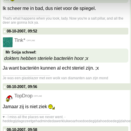
Ik scheer me in bad, dus niet voor de spiegel.
__________________
That's what happens when you look, lady. Now you're a salt pillar, and all the
deer are gonna lick ya.
08-10-2007, 09:52
Tink*
Mr Soija schreef:
dokters hebben steriele bacteriën hoor ;x
Ja want bacteriën kunnen al echt steriel zijn. ;x
__________________
Je was een glasblazer met een wolk van diamanten aan zijn mond
08-10-2007, 09:56
TopDrop
Jamaar zij is niet ziek
__________________
♥ - I miss all the places we never went. -
heddegijdagezeetgehadmindedawerklukwoarhoedoedegijdahoedoedegijdahoe
08-10-2007, 09:58