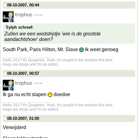
08-10-2007, 00:44
trophus
Sylph schreef:
Zullen we een wedstrijdje 'wie is de grootste
aandachtshoer' doen?
South Park, Paris Hilton, Mr. Slave
Ik weet genoeg
__________________
Hello, 911? It's Quagmire. Yeah, it's caught in the window this time.
Hugs are drugs and I'm an addict.
08-10-2007, 00:57
trophus
Ik ga nu echt slapen
doedoe
__________________
Hello, 911? It's Quagmire. Yeah, it's caught in the window this time.
Hugs are drugs and I'm an addict.
08-10-2007, 01:00
Verwijderd