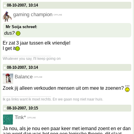
08-10-2007, 10:14
gaming champion
Mr Soija schreef:
dus?
Er zat 3 jaar tussen elk vriendje!
I get it
__________________
Whatever you say, I'll keep going on
08-10-2007, 10:14
Balance
Zoek jij alleen verkouden mensen uit om mee te zoenen?
__________________
Ik ga links want ik moet rechts. En we gaan nog niet naar huis.
08-10-2007, 10:15
Tink*
Ja nou, als je nou een paar keer met iemand zoent en er dan
aan went dan was het nog een logische theorie, dit slaat