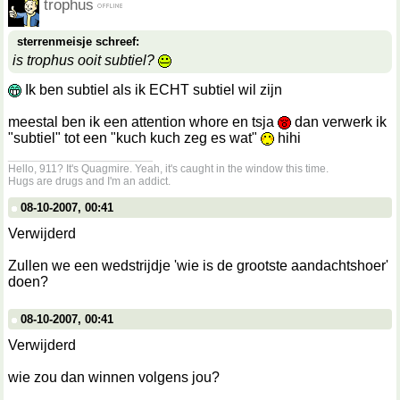
trophus
sterrenmeisje schreef:
is trophus ooit subtiel?
Ik ben subtiel als ik ECHT subtiel wil zijn
meestal ben ik een attention whore en tsja
dan verwerk ik
"subtiel" tot een "kuch kuch zeg es wat"
hihi
__________________
Hello, 911? It's Quagmire. Yeah, it's caught in the window this time.
Hugs are drugs and I'm an addict.
08-10-2007, 00:41
Verwijderd
Zullen we een wedstrijdje 'wie is de grootste aandachtshoer'
doen?
08-10-2007, 00:41
Verwijderd
wie zou dan winnen volgens jou?