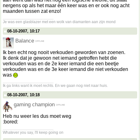
nergens op als het maar één keer was en er ook nog acht
maanden tussen zat enzo!
__________________
Je was een glasblazer met een wolk van diamanten aan zijn mond
08-10-2007, 10:17
Balance
Ik ben echt nog nooit verkouden geworden van zoenen.
Ik denk dat je gewoon net iemand getroffen hebt die
verkouden was en de 2e keer iemand die een beetje
verkouden was en de 3e keer iemand die niet verkouden
was
__________________
Ik ga links want ik moet rechts. En we gaan nog niet naar huis.
08-10-2007, 10:18
gaming champion
Heb nu weer les dus moet weg
:bored:
__________________
Whatever you say, I'll keep going on