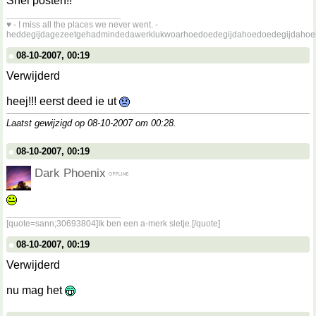
Snel posten!!
__________________
♥ - I miss all the places we never went. -
heddegijdagezeetgehadmindedawerklukwoarhoedoedegijdahoedoedegijdahoe
08-10-2007, 00:19
Verwijderd
heej!!! eerst deed ie ut
Laatst gewijzigd op 08-10-2007 om
00:28
.
08-10-2007, 00:19
Dark Phoenix
__________________
[quote=sann;30693804]Ik ben een a-merk sletje.[/quote]
08-10-2007, 00:19
Verwijderd
nu mag het