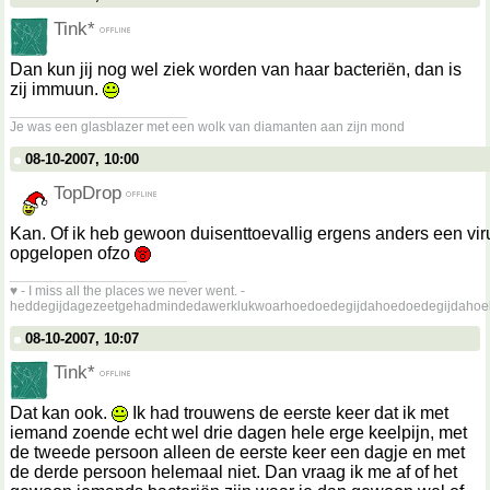
Tink*
Dan kun jij nog wel ziek worden van haar bacteriën, dan is
zij immuun.
__________________
Je was een glasblazer met een wolk van diamanten aan zijn mond
08-10-2007, 10:00
TopDrop
Kan. Of ik heb gewoon duisenttoevallig ergens anders een vir
opgelopen ofzo
__________________
♥ - I miss all the places we never went. -
heddegijdagezeetgehadmindedawerklukwoarhoedoedegijdahoedoedegijdahoe
08-10-2007, 10:07
Tink*
Dat kan ook.
Ik had trouwens de eerste keer dat ik met
iemand zoende echt wel drie dagen hele erge keelpijn, met
de tweede persoon alleen de eerste keer een dagje en met
de derde persoon helemaal niet. Dan vraag ik me af of het