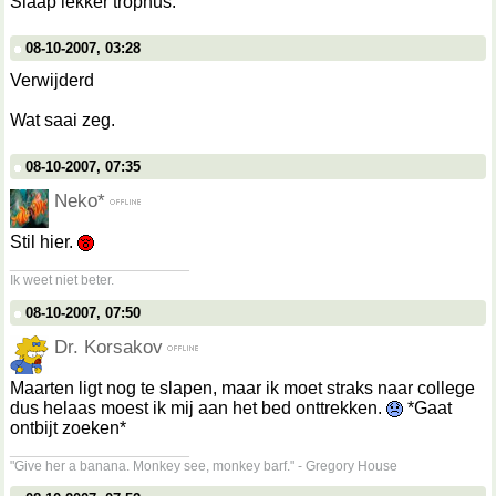
Slaap lekker trophus.
08-10-2007, 03:28
Verwijderd
Wat saai zeg.
08-10-2007, 07:35
Neko*
Stil hier.
__________________
Ik weet niet beter.
08-10-2007, 07:50
Dr. Korsakov
Maarten ligt nog te slapen, maar ik moet straks naar college
dus helaas moest ik mij aan het bed onttrekken.
*Gaat
ontbijt zoeken*
__________________
"Give her a banana. Monkey see, monkey barf." - Gregory House