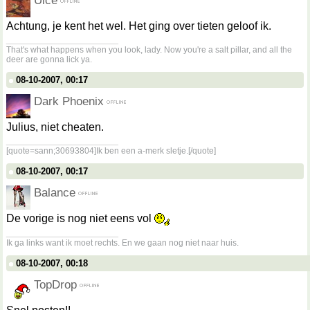
Uice
Achtung, je kent het wel. Het ging over tieten geloof ik.
__________________
That's what happens when you look, lady. Now you're a salt pillar, and all the
deer are gonna lick ya.
08-10-2007, 00:17
Dark Phoenix
Julius, niet cheaten.
__________________
[quote=sann;30693804]Ik ben een a-merk sletje.[/quote]
08-10-2007, 00:17
Balance
De vorige is nog niet eens vol
__________________
Ik ga links want ik moet rechts. En we gaan nog niet naar huis.
08-10-2007, 00:18
TopDrop