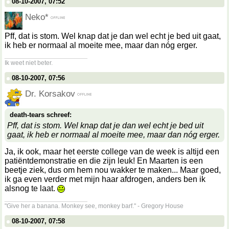
08-10-2007, 07:52
Neko*
Pff, dat is stom. Wel knap dat je dan wel echt je bed uit gaat,
ik heb er normaal al moeite mee, maar dan nóg erger.
__________________
Ik weet niet beter.
08-10-2007, 07:56
Dr. Korsakov
death-tears schreef:
Pff, dat is stom. Wel knap dat je dan wel echt je bed uit
gaat, ik heb er normaal al moeite mee, maar dan nóg erger.
Ja, ik ook, maar het eerste college van de week is altijd een
patiëntdemonstratie en die zijn leuk! En Maarten is een
beetje ziek, dus om hem nou wakker te maken... Maar goed,
ik ga even verder met mijn haar afdrogen, anders ben ik
alsnog te laat.
__________________
"Give her a banana. Monkey see, monkey barf." - Gregory House
08-10-2007, 07:58