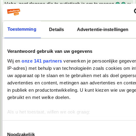
Haha, zegt degene die te autistisch is om te roepen
;x
;x
Wat een belabberde failreactie.
Toestemming
Details
Advertentie-instellingen
08-10-2007, 09:17
TopDrop
Verantwoord gebruik van uw gegevens
OMG! Keelpijn!!
__________________
Wij en
onze 141 partners
verwerken je persoonlijke gegeven
♥ - I miss all the places we never went. -
IP-adres) met behulp van technologieën zoals cookies om in
heddegijdagezeetgehadmindedawerklukwoarhoedoedegijdahoedoedegijdahoe
uw apparaat op te slaan en te gebruiken met als doel gepers
08-10-2007, 09:39
advertenties en content, metingen aan advertenties en conten
Verwijderd
in publiek en productontwikkeling. U kunt kiezen wie uw geg
*keelpastille doneer*
gebruikt en met welke doelen.
08-10-2007, 09:39
Als u het toestaat, willen we ook graag:
TopDrop
Informatie verzamelen over uw geografische locatie, die 
meter nauwkeurig kan zijn
Toestemmingsselectie
*inneemt*
Noodzakelijk
__________________
Uw apparaat identificeren door het actief te scannen op 