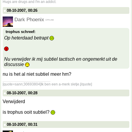
Hugs are drugs and I'm an addict.
08-10-2007, 00:26
Dark Phoenix
trophus schreef:
Op heterdaad betrapt
Nu verwijder ik mij subtiel tactisch en ongemerkt uit de
discussie
nu is het al niet subtiel meer hm?
__________________
[quote=sann;30693804]Ik ben een a-merk sletje.[/quote]
08-10-2007, 00:28
Verwijderd
is trophus ooit subtiel?
08-10-2007, 00:31