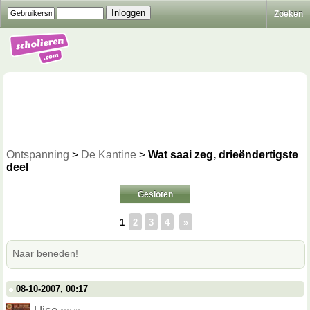
Zoeken
Ontspanning
>
De Kantine
>
Wat saai zeg, drieëndertigste
deel
Gesloten
1
2
3
4
»
Naar beneden!
08-10-2007, 00:17