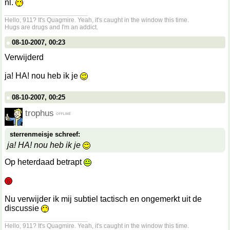
nl.
__________________
Hello, 911? It's Quagmire. Yeah, it's caught in the window this time.
Hugs are drugs and I'm an addict.
08-10-2007, 00:23
Verwijderd
ja! HA! nou heb ik je
08-10-2007, 00:25
trophus
sterrenmeisje schreef:
ja! HA! nou heb ik je
Op heterdaad betrapt
Nu verwijder ik mij subtiel tactisch en ongemerkt uit de
discussie
__________________
Hello, 911? It's Quagmire. Yeah, it's caught in the window this time.