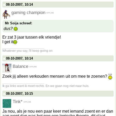
08-10-2007, 10:14
gaming champion
Mr Soija schreef:
dus?
Er zat 3 jaar tussen elk vriendje!
I get it
__________________
Whatever you say, I'll keep going on
08-10-2007, 10:14
Balance
Zoek jij alleen verkouden mensen uit om mee te zoenen?
__________________
Ik ga links want ik moet rechts. En we gaan nog niet naar huis.
08-10-2007, 10:15
Tink*
Ja nou, als je nou een paar keer met iemand zoent en er dan
aan went dan was het nog een logische theorie, dit slaat