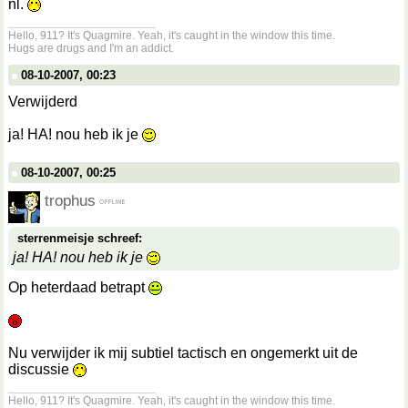
nl.
__________________
Hello, 911? It's Quagmire. Yeah, it's caught in the window this time.
Hugs are drugs and I'm an addict.
08-10-2007, 00:23
Verwijderd
ja! HA! nou heb ik je
08-10-2007, 00:25
trophus
sterrenmeisje schreef:
ja! HA! nou heb ik je
Op heterdaad betrapt
Nu verwijder ik mij subtiel tactisch en ongemerkt uit de
discussie
__________________
Hello, 911? It's Quagmire. Yeah, it's caught in the window this time.