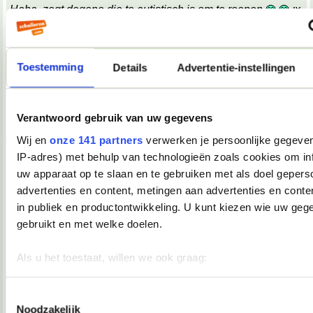
Haha, zegt degene die te autistisch is om te roepen
;x
;x
Wat een belabberde failreactie.
Toestemming
Details
Advertentie-instellingen
08-10-2007, 09:17
TopDrop
Verantwoord gebruik van uw gegevens
OMG! Keelpijn!!
__________________
Wij en
onze 141 partners
verwerken je persoonlijke gegeven
♥ - I miss all the places we never went. -
IP-adres) met behulp van technologieën zoals cookies om in
heddegijdagezeetgehadmindedawerklukwoarhoedoedegijdahoedoedegijdahoe
uw apparaat op te slaan en te gebruiken met als doel gepers
08-10-2007, 09:39
advertenties en content, metingen aan advertenties en conten
Verwijderd
in publiek en productontwikkeling. U kunt kiezen wie uw geg
*keelpastille doneer*
gebruikt en met welke doelen.
08-10-2007, 09:39
Als u het toestaat, willen we ook graag:
TopDrop
Informatie verzamelen over uw geografische locatie, die 
meter nauwkeurig kan zijn
Toestemmingsselectie
*inneemt*
Noodzakelijk
__________________
Uw apparaat identificeren door het actief te scannen op 