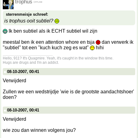
trophus
sterrenmeisje schreef:
is trophus ooit subtiel?
Ik ben subtiel als ik ECHT subtiel wil zijn
meestal ben ik een attention whore en tsja
dan verwerk ik
"subtiel" tot een "kuch kuch zeg es wat"
hihi
__________________
Hello, 911? It's Quagmire. Yeah, it's caught in the window this time.
Hugs are drugs and I'm an addict.
08-10-2007, 00:41
Verwijderd
Zullen we een wedstrijdje 'wie is de grootste aandachtshoer'
doen?
08-10-2007, 00:41
Verwijderd
wie zou dan winnen volgens jou?