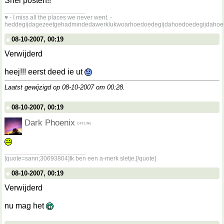
Snel posten!!
__________________
♥ - I miss all the places we never went. -
heddegijdagezeetgehadmindedawerklukwoarhoedoedegijdahoedoedegijdahoe
08-10-2007, 00:19
Verwijderd
heej!!! eerst deed ie ut
Laatst gewijzigd op 08-10-2007 om
00:28
.
08-10-2007, 00:19
Dark Phoenix
__________________
[quote=sann;30693804]Ik ben een a-merk sletje.[/quote]
08-10-2007, 00:19
Verwijderd
nu mag het