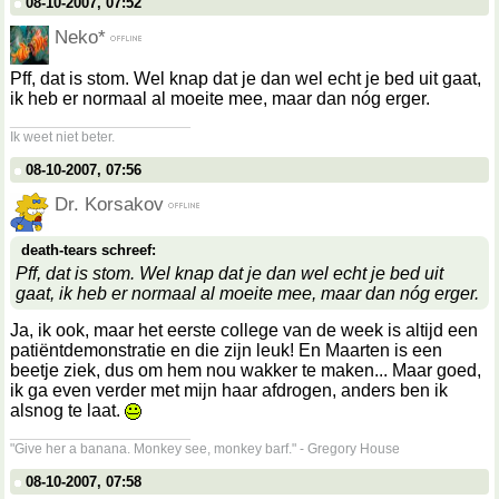
08-10-2007, 07:52
Neko*
Pff, dat is stom. Wel knap dat je dan wel echt je bed uit gaat,
ik heb er normaal al moeite mee, maar dan nóg erger.
__________________
Ik weet niet beter.
08-10-2007, 07:56
Dr. Korsakov
death-tears schreef:
Pff, dat is stom. Wel knap dat je dan wel echt je bed uit
gaat, ik heb er normaal al moeite mee, maar dan nóg erger.
Ja, ik ook, maar het eerste college van de week is altijd een
patiëntdemonstratie en die zijn leuk! En Maarten is een
beetje ziek, dus om hem nou wakker te maken... Maar goed,
ik ga even verder met mijn haar afdrogen, anders ben ik
alsnog te laat.
__________________
"Give her a banana. Monkey see, monkey barf." - Gregory House
08-10-2007, 07:58