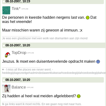
08-10-2007, 10:19
Tink*
De personen in kwestie hadden nergens last van.
Dat
was het vreemde!
Maar misschien waren zij gewoon al immuun. ;x
__________________
Je was een glasblazer met een wolk van diamanten aan zijn mond
08-10-2007, 10:20
TopDrop
Jeuzus. Ik moet een duisentvervelende opdracht maken
__________________
♥ - I miss all the places we never went. -
heddegijdagezeetgehadmindedawerklukwoarhoedoedegijdahoedoedegijdahoe
08-10-2007, 10:20
Balance
Zij hadden al heel wat meiden afgelebberd?
__________________
Ik ga links want ik moet rechts. En we gaan nog niet naar huis.