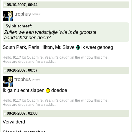
08-10-2007, 00:44
trophus
Sylph schreef:
Zullen we een wedstrijdje 'wie is de grootste
aandachtshoer' doen?
South Park, Paris Hilton, Mr. Slave
Ik weet genoeg
__________________
Hello, 911? It's Quagmire. Yeah, it's caught in the window this time.
Hugs are drugs and I'm an addict.
08-10-2007, 00:57
trophus
Ik ga nu echt slapen
doedoe
__________________
Hello, 911? It's Quagmire. Yeah, it's caught in the window this time.
Hugs are drugs and I'm an addict.
08-10-2007, 01:00
Verwijderd