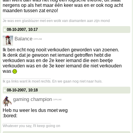
nergens op als het maar één keer was en er ook nog acht
maanden tussen zat enzo!
__________________
Je was een glasblazer met een wolk van diamanten aan zijn mond
08-10-2007, 10:17
Balance
Ik ben echt nog nooit verkouden geworden van zoenen.
Ik denk dat je gewoon net iemand getroffen hebt die
verkouden was en de 2e keer iemand die een beetje
verkouden was en de 3e keer iemand die niet verkouden
was
__________________
Ik ga links want ik moet rechts. En we gaan nog niet naar huis.
08-10-2007, 10:18
gaming champion
Heb nu weer les dus moet weg
:bored:
__________________
Whatever you say, I'll keep going on