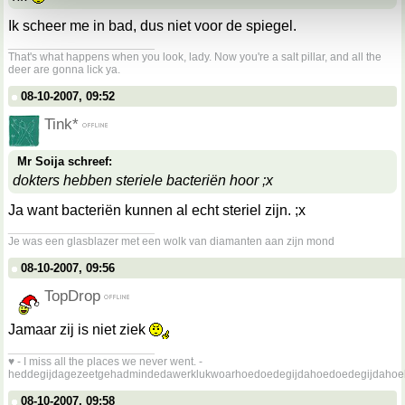
Ik scheer me in bad, dus niet voor de spiegel.
__________________
That's what happens when you look, lady. Now you're a salt pillar, and all the
deer are gonna lick ya.
08-10-2007, 09:52
Tink*
Mr Soija schreef:
dokters hebben steriele bacteriën hoor ;x
Ja want bacteriën kunnen al echt steriel zijn. ;x
__________________
Je was een glasblazer met een wolk van diamanten aan zijn mond
08-10-2007, 09:56
TopDrop
Jamaar zij is niet ziek
__________________
♥ - I miss all the places we never went. -
heddegijdagezeetgehadmindedawerklukwoarhoedoedegijdahoedoedegijdahoe
08-10-2007, 09:58