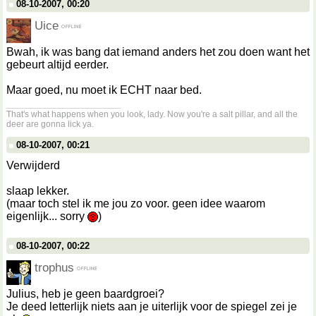
08-10-2007, 00:20
Uice
Bwah, ik was bang dat iemand anders het zou doen want het
gebeurt altijd eerder.
Maar goed, nu moet ik ECHT naar bed.
__________________
That's what happens when you look, lady. Now you're a salt pillar, and all the
deer are gonna lick ya.
08-10-2007, 00:21
Verwijderd
slaap lekker.
(maar toch stel ik me jou zo voor. geen idee waarom
eigenlijk... sorry
)
08-10-2007, 00:22
trophus
Julius, heb je geen baardgroei?
Je deed letterlijk niets aan je uiterlijk voor de spiegel zei je