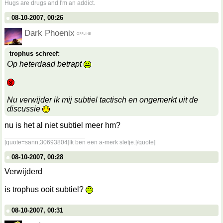
Hugs are drugs and I'm an addict.
08-10-2007, 00:26
Dark Phoenix
trophus schreef:
Op heterdaad betrapt
Nu verwijder ik mij subtiel tactisch en ongemerkt uit de
discussie
nu is het al niet subtiel meer hm?
__________________
[quote=sann;30693804]Ik ben een a-merk sletje.[/quote]
08-10-2007, 00:28
Verwijderd
is trophus ooit subtiel?
08-10-2007, 00:31