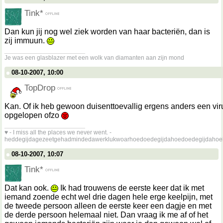
Tink*
Dan kun jij nog wel ziek worden van haar bacteriën, dan is
zij immuun.
__________________
Je was een glasblazer met een wolk van diamanten aan zijn mond
08-10-2007, 10:00
TopDrop
Kan. Of ik heb gewoon duisenttoevallig ergens anders een vir
opgelopen ofzo
__________________
♥ - I miss all the places we never went. -
heddegijdagezeetgehadmindedawerklukwoarhoedoedegijdahoedoedegijdahoe
08-10-2007, 10:07
Tink*
Dat kan ook.
Ik had trouwens de eerste keer dat ik met
iemand zoende echt wel drie dagen hele erge keelpijn, met
de tweede persoon alleen de eerste keer een dagje en met
de derde persoon helemaal niet. Dan vraag ik me af of het