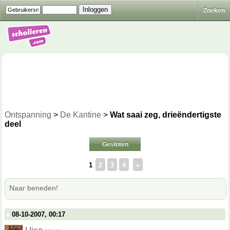
Zoeken
Ontspanning
>
De Kantine
>
Wat saai zeg, drieëndertigste
deel
Gesloten
1
2
3
4
»
Naar beneden!
08-10-2007, 00:17