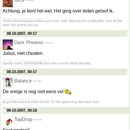
Uice
Achtung, je kent het wel. Het ging over tieten geloof ik.
__________________
That's what happens when you look, lady. Now you're a salt pillar, and all the
deer are gonna lick ya.
08-10-2007, 00:17
Dark Phoenix
Julius, niet cheaten.
__________________
[quote=sann;30693804]Ik ben een a-merk sletje.[/quote]
08-10-2007, 00:17
Balance
De vorige is nog niet eens vol
__________________
Ik ga links want ik moet rechts. En we gaan nog niet naar huis.
08-10-2007, 00:18
TopDrop