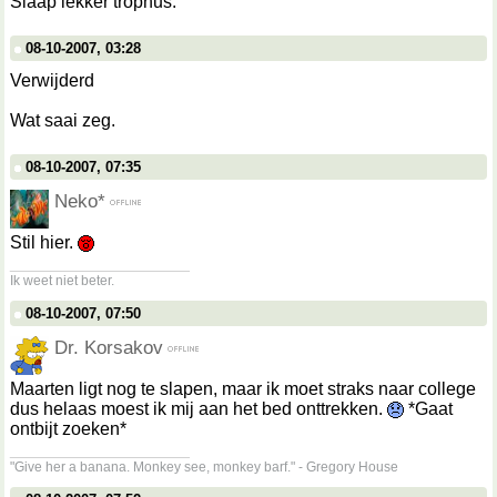
Slaap lekker trophus.
08-10-2007, 03:28
Verwijderd
Wat saai zeg.
08-10-2007, 07:35
Neko*
Stil hier.
__________________
Ik weet niet beter.
08-10-2007, 07:50
Dr. Korsakov
Maarten ligt nog te slapen, maar ik moet straks naar college
dus helaas moest ik mij aan het bed onttrekken.
*Gaat
ontbijt zoeken*
__________________
"Give her a banana. Monkey see, monkey barf." - Gregory House