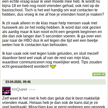
een echte vraag waar ik veel moeite mee heb. Ik wordt nu
bijna 18 en heb nog nooit vrienden gehad, ook niet op de
basisschool. Toch is het wel handig om wat contacten te
hebben, dus vroeg ik me af hoe je vrienden hoort je maken?
Ik zit vaak alleen in de klas maar help mensen vaak met
huiswerk als ze het nodig hebben. Ik word dan ook gezien
als aardig maar ik kan nooit echt een gesprek beginnen en
die dan ook langer dan 5 seconden voeren. Ik ga over een
jaar naar de HBO dus ik wil tegen die tijd wel een beetje
weten hoe ik contacten kan behouden.
Ik kan vaak ook niet tegen luide geluiden, en sluit mezelf
daardoor best wel vaak af van de rest van mijn klas,
waardoor communiceren nog moeilijker word. Tips zouden
echt gewaardeerd worden!!
03-04-2020, 09:46
ImQueer
Zelf weet ik het niet ik heb dan geluk dat ik best makkelijk
vrienden maak. Helaas heb je dan ook de kans dat je ze
snel kwijtraakt. Misschien kan je eerst proberen een gesprek