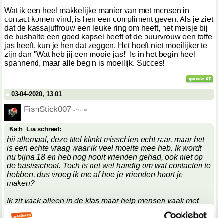
Wat ik een heel makkelijke manier van met mensen in
contact komen vind, is hen een compliment geven. Als je ziet
dat de kassajuffrouw een leuke ring om heeft, het meisje bij
de bushalte een goed kapsel heeft of de buurvrouw een toffe
jas heeft, kun je hen dat zeggen. Het hoeft niet moeilijker te
zijn dan "Wat heb jij een mooie jas!" Is in het begin heel
spannend, maar alle begin is moeilijk. Succes!
03-04-2020, 13:01
FishStick007
Kath_Lia schreef:
hii allemaal, deze titel klinkt misschien echt raar, maar het
is een echte vraag waar ik veel moeite mee heb. Ik wordt
nu bijna 18 en heb nog nooit vrienden gehad, ook niet op
de basisschool. Toch is het wel handig om wat contacten te
hebben, dus vroeg ik me af hoe je vrienden hoort je
maken?
Ik zit vaak alleen in de klas maar help mensen vaak met
huiswerk als ze het nodig hebben. Ik word dan ook gezien