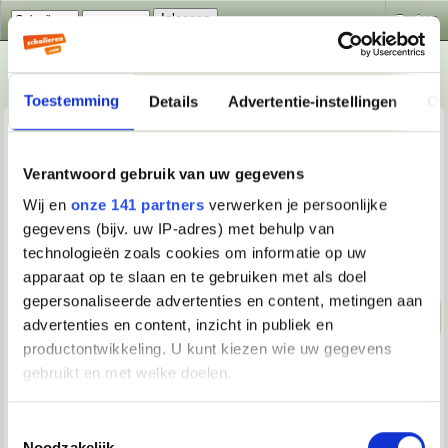
Zoeken
Toestemming
Details
Advertentie-instellingen
Ov
Verantwoord gebruik van uw gegevens
Wij en
onze 141 partners
verwerken je persoonlijke
gegevens (bijv. uw IP-adres) met behulp van
Technologie
>
Games
>
Zoek game makkers
technologieën zoals cookies om informatie op uw
Beantwoorden
apparaat op te slaan en te gebruiken met als doel
gepersonaliseerde advertenties en content, metingen aan
Naar beneden!
advertenties en content, inzicht in publiek en
productontwikkeling. U kunt kiezen wie uw gegevens
10-08-2020, 22:22
gebruikt en met welke doelen.
jochopditforum
Als u het toestaat, willen we ook graag:
Toestemmingsselectie
Ik zoek mensen die samen met mij (en eventueel) de
Noodzakelijk