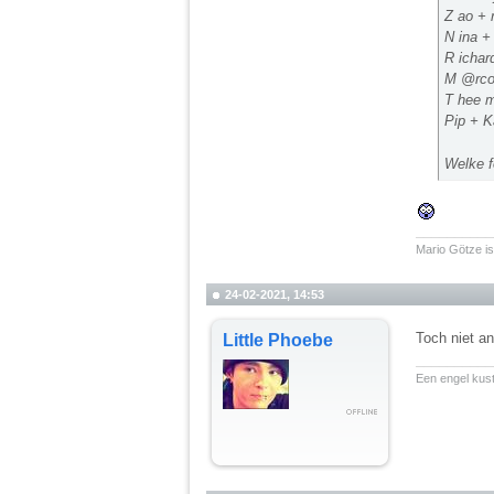
Z ao + 
N ina + 
R ichar
M @rco
T hee m
Pip + K
Welke f
__________
Mario Götze is
24-02-2021, 14:53
Toch niet a
Little Phoebe
__________
Een engel kuste