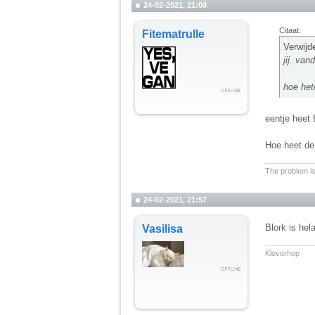
24-02-2021, 21:08
Citaat:
Fitematrulle
Verwijd
jij. van
hoe het
eentje heet 
Hoe heet de
__________
The problem is
24-02-2021, 21:57
Blork is hel
Vasilisa
__________
Klovorhop