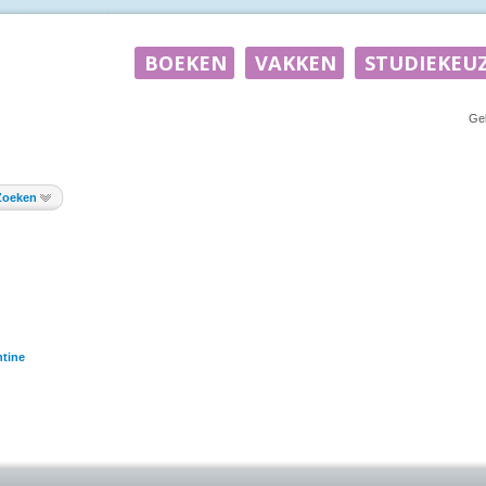
Ge
Zoeken
tine