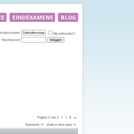
bruikersnaam
Mij onthouden?
Wachtwoord
Pagina 2 van 2
<
1
2
Topictools
Zoek in deze topic