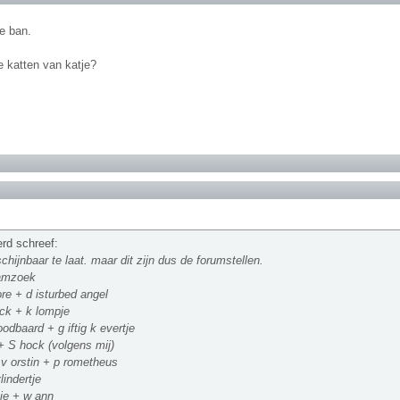
je ban.
e katten van katje?
erd schreef:
chijnbaar te laat. maar dit zijn dus de forumstellen.
aamzoek
ore + d isturbed angel
ck + k lompje
oodbaard + g iftig k evertje
+ S hock (volgens mij)
v orstin + p rometheus
lindertje
je + w ann