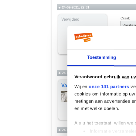
24-02-2021, 22:31
Citaat:
Verwijderd
Vasilis
Blork i
Ben jij dit
Toestemming
24-02-2021, 22:33
Verantwoord gebruik van u
Vasilisa
En ik had h
Wij en
onze 141 partners
ver
__________
cookies om informatie op uw 
Klovorhop
metingen aan advertenties en
en met welke doelen.
Als u het toestaat, willen we
24-02-2021, 22:38
Informatie verzamelen