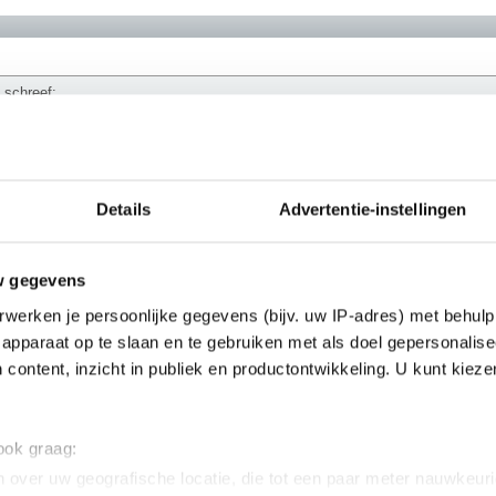
a schreef:
s helaas niet meer 😭 never forget
Details
Advertentie-instellingen
w gegevens
et nog wel zo in mijn handtekening gezet
werken je persoonlijke gegevens (bijv. uw IP-adres) met behulp
________
apparaat op te slaan en te gebruiken met als doel gepersonalise
 content, inzicht in publiek en productontwikkeling. U kunt kiez
 ook graag:
 over uw geografische locatie, die tot een paar meter nauwkeuri