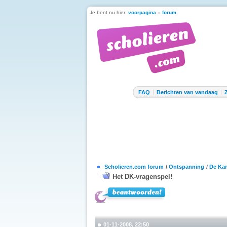
Je bent nu hier:
voorpagina
»
forum
FAQ
Berichten van vandaag
Scholieren.com forum
/
Ontspanning
/
De Kan
Het DK-vragenspel!
01-11-2008, 22:50