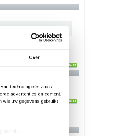
Over
 van technologieën zoals
erde advertenties en content,
en wie uw gegevens gebruikt
g kan zijn