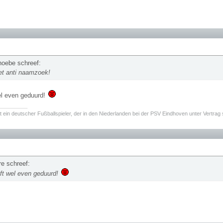
Phoebe schreef:
et anti naamzoek!
el even geduurd!
________
t ein deutscher Fußballspieler, der in den Niederlanden bei der PSV Eindhoven unter Vertrag 
re schreef:
ft wel even geduurd!