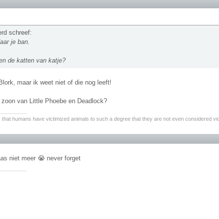
erd schreef:
daar je ban.
en de katten van katje?
Blork, maar ik weet niet of die nog leeft!
 zoon van Little Phoebe en Deadlock?
________
 that humans have victimized animals to such a degree that they are not even considered vi
aas niet meer 😭 never forget
________