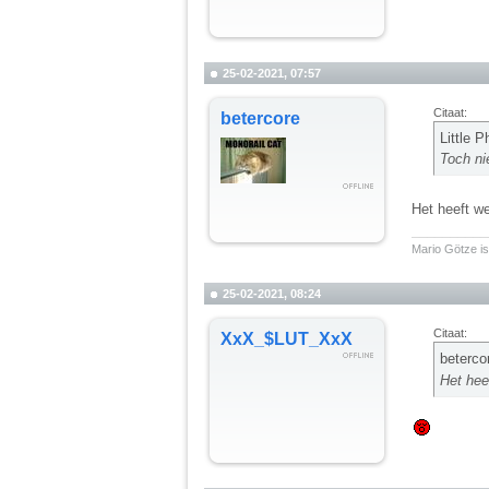
25-02-2021, 07:57
Citaat:
betercore
Little 
Toch ni
Het heeft w
__________
Mario Götze is
25-02-2021, 08:24
Citaat:
XxX_$LUT_XxX
beterco
Het hee