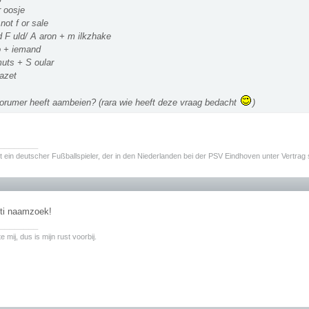
r oosje
not f or sale
d F uld/ A aron + m ilkzhake
 + iemand
uts + S oular
azet
orumer heeft aambeien? (rara wie heeft deze vraag bedacht
)
________
t ein deutscher Fußballspieler, der in den Niederlanden bei der PSV Eindhoven unter Vertrag 
nti naamzoek!
________
 mij, dus is mijn rust voorbij.