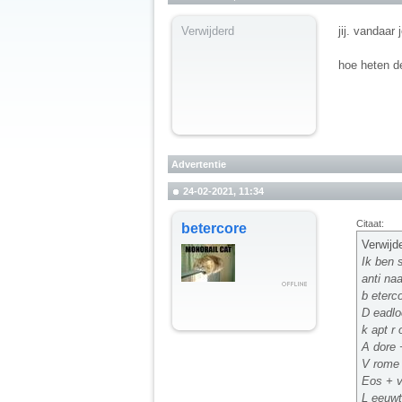
Verwijderd
jij. vandaar 
hoe heten d
Advertentie
24-02-2021, 11:34
Citaat:
betercore
Verwijd
Ik ben s
anti n
b eterc
D eadlo
k apt r 
A dore 
V rome 
Eos + v
L eeuwt